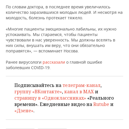
ВОДНЫЕ ВИДЫ СПОРТА
ОБРАЗОВАНИЕ
По словам доктора, в последнее время увеличилось
количество заразившихся молодых людей. И несмотря на
ХОККЕЙ С МЯЧОМ
ПРОИСШЕСТВИЯ
молодость, болезнь протекает тяжело.
«Многие пациенты эмоционально лабильны, их нужно
успокаивать. Мы стараемся, чтобы пациенты
чувствовали в нас уверенность. Мы должны вселять в
них силы, внушать им веру, что они обязательно
поправятся», — вспоминает Носова.
Ранее вирусологи
рассказали
о главной ошибке
заболевших COVID-19.
Подписывайтесь на
телеграм-канал
,
группу «ВКонтакте»
,
канал в MAX
и
страницу в «Одноклассниках»
«Реального
времени». Ежедневные видео на
Rutube
и
«Дзене»
.