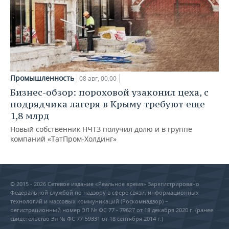
Промышленность
08 авг, 00:00
Бизнес-обзор: пороховой узаконил цеха, с
подрядчика лагеря в Крыму требуют еще
1,8 млрд
Новый собственник НЧТЗ получил долю и в группе
компаний «ТатПром-Холдинг»
© 2015 - 2026 Сетевое издание «Реальное время» Зарегистрировано
Федеральной службой по надзору в сфере связи, информационных
технологий и массовых коммуникаций (Роскомнадзор) –
регистрационный номер ЭЛ № ФС 77 - 79627 от 18 декабря 2020 г. (ранее
свидетельство Эл № ФС 77-59331 от 18 сентября 2014 г.)