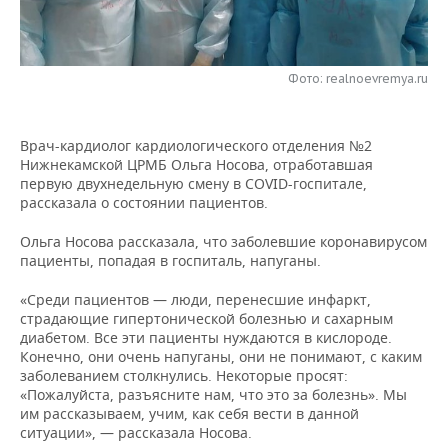
НЕФТЕХИМИЯ
РОЗНИЧНАЯ ТОРГОВЛЯ
НОВОСТИ ТЕХНОЛОГИЙ
МЕРОПРИЯТИЯ
НЕФТЬ
Фото: realnoevremya.ru
ТРАНСПОРТ
IT
НОВОСТИ МЕРОПРИЯТИЙ
СПОРТ
ОПК
УСЛУГИ
МЕДИА
ВЫЕЗДНАЯ РЕДАКЦИЯ
НОВОСТИ СПОРТА
ОБЩЕСТВО
ЭНЕРГЕТИКА
Врач-кардиолог кардиологического отделения №2
Нижнекамской ЦРМБ Ольга Носова, отработавшая
ТЕЛЕКОММУНИКАЦИИ
БИЗНЕС-БРАНЧИ
ФУТБОЛ
НОВОСТИ ОБЩЕСТВА
ФОТОГАЛЕРЕЯ
первую двухнедельную смену в COVID-госпитале,
рассказала о состоянии пациентов.
ONLINE-КОНФЕРЕНЦИИ
ХОККЕЙ
ВЛАСТЬ
СЮЖЕТЫ
Ольга Носова рассказала, что заболевшие коронавирусом
пациенты, попадая в госпиталь, напуганы.
ОТКРЫТАЯ ЛЕКЦИЯ
БАСКЕТБОЛ
ИНФРАСТРУКТУРА
СПРАВОЧНИК
«Среди пациентов — люди, перенесшие инфаркт,
ВОЛЕЙБОЛ
ИСТОРИЯ
СПИСОК ПЕРСОН
ПОЛНАЯ ВЕРСИЯ
страдающие гипертонической болезнью и сахарным
диабетом. Все эти пациенты нуждаются в кислороде.
Конечно, они очень напуганы, они не понимают, с каким
КИБЕРСПОРТ
КУЛЬТУРА
СПИСОК КОМПАНИЙ
заболеванием столкнулись. Некоторые просят:
«Пожалуйста, разъясните нам, что это за болезнь». Мы
ФИГУРНОЕ КАТАНИЕ
МЕДИЦИНА
им рассказываем, учим, как себя вести в данной
ситуации», — рассказала Носова.