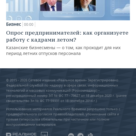
Бизнес
00:00
Опрос предпринимателей: как организуете
работу с кадрами летом?
Казанские бизнесмены — о том, как проходит для них
период летних отпусков персонала
© 2015 - 2026 Сетевое издание «Реальное время» Зарегистрировано
Федеральной службой по надзору в сфере связи, информационных
технологий и массовых коммуникаций (Роскомнадзор) –
регистрационный номер ЭЛ № ФС 77 - 79627 от 18 декабря 2020 г. (ранее
свидетельство Эл № ФС 77-59331 от 18 сентября 2014 г.)
Использование материалов Реального Времени разрешено только с
предварительного согласия правообладателей, упоминание сайта и
прямая гиперссылка обязательны при частичном или полном
воспроизведении материалов.
18+