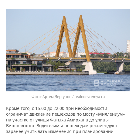
ВОДНЫЕ ВИДЫ СПОРТА
ОБРАЗОВАНИЕ
ХОККЕЙ С МЯЧОМ
ПРОИСШЕСТВИЯ
Артем Дергунов / realnoevremya.ru
Кроме того, с 15:00 до 22:00 при необходимости
ограничат движение пешеходов по мосту «Миллениум»
на участке от улицы Фатыха Амирхана до улицы
Вишневского. Водителям и пешеходам рекомендуют
заранее учитывать изменения при планировании