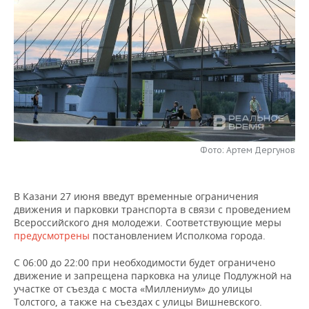
НЕФТЕХИМИЯ
РОЗНИЧНАЯ ТОРГОВЛЯ
НОВОСТИ ТЕХНОЛОГИЙ
МЕРОПРИЯТИЯ
НЕФТЬ
ТРАНСПОРТ
IT
НОВОСТИ МЕРОПРИЯТИЙ
СПОРТ
ОПК
УСЛУГИ
МЕДИА
ВЫЕЗДНАЯ РЕДАКЦИЯ
НОВОСТИ СПОРТА
ОБЩЕСТВО
ЭНЕРГЕТИКА
ТЕЛЕКОММУНИКАЦИИ
БИЗНЕС-БРАНЧИ
ФУТБОЛ
НОВОСТИ ОБЩЕСТВА
ФОТОГАЛЕРЕЯ
Фото: Артем Дергунов
ONLINE-КОНФЕРЕНЦИИ
ХОККЕЙ
ВЛАСТЬ
СЮЖЕТЫ
ОТКРЫТАЯ ЛЕКЦИЯ
БАСКЕТБОЛ
ИНФРАСТРУКТУРА
СПРАВОЧНИК
В Казани 27 июня введут временные ограничения
движения и парковки транспорта в связи с проведением
ВОЛЕЙБОЛ
ИСТОРИЯ
СПИСОК ПЕРСОН
ПОЛНАЯ ВЕРСИЯ
Всероссийского дня молодежи. Соответствующие меры
предусмотрены
постановлением Исполкома города.
КИБЕРСПОРТ
КУЛЬТУРА
СПИСОК КОМПАНИЙ
С 06:00 до 22:00 при необходимости будет ограничено
движение и запрещена парковка на улице Подлужной на
ФИГУРНОЕ КАТАНИЕ
МЕДИЦИНА
участке от съезда с моста «Миллениум» до улицы
Толстого, а также на съездах с улицы Вишневского.