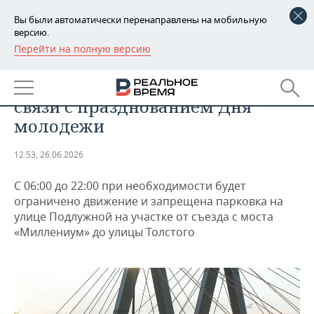
Вы были автоматически перенаправлены на мобильную
версию.
Перейти на полную версию
РЕГИОНЫ
ОБЩЕСТВО
В Казани ограничат движение в
БАШКОРТОСТАН
НОВОСТИ
связи с празднованием Дня
ТАТАРСТАН
АНАЛИТИКА
молодежи
УДМУРТИЯ
НОВОСТИ АНАЛИТИКИ
ЭКОНОМИКА
12:53, 26.06.2026
ДЕКЛАРАЦИИ О ДОХОДАХ
НОВОСТИ ЭКОНОМИКИ
ПРОМЫШЛЕННОСТЬ
С 06:00 до 22:00 при необходимости будет
ограничено движение и запрещена парковка на
КОРОЛИ ГОСЗАКАЗА ПФО
ФИНАНСЫ
НОВОСТИ
НЕДВИЖИМОСТЬ
улице Подлужной на участке от съезда с моста
ПРОМЫШЛЕННОСТИ
«Миллениум» до улицы Толстого
ВУЗЫ ТАТАРСТАНА
БАНКИ
НОВОСТИ НЕДВИЖИМОСТИ
АВТО
АГРОПРОМ
КОМУ ПРИНАДЛЕЖАТ
БЮДЖЕТ
НОВОСТИ АВТО
БИЗНЕС
ТОРГОВЫЕ ЦЕНТРЫ
МАШИНОСТРОЕНИЕ
ТАТАРСТАНА
ИНВЕСТИЦИИ
НОВОСТИ БИЗНЕСА
ТЕХНОЛОГИИ