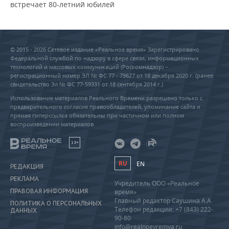
встречает 80-летний юбилей
© 2015 - 2026 Сетевое издание «Реальное время» Зарегистрировано
Федеральной службой по надзору в сфере связи, информационных
технологий и массовых коммуникаций (Роскомнадзор) –
регистрационный номер ЭЛ № ФС 77 - 79627 от 18 декабря 2020 г. (ранее
свидетельство Эл № ФС 77-59331 от 18 сентября 2014 г.)
Использование материалов Реального Времени разрешено только с
предварительного согласия правообладателей, упоминание сайта и
прямая гиперссылка обязательны при частичном или полном
воспроизведении материалов.
18+
RU
EN
РЕДАКЦИЯ
РЕКЛАМА
Учредитель ООО «Реальное
ПРАВОВАЯ ИНФОРМАЦИЯ
время»
Главный редактор Саушина А.А.
ПОЛИТИКА О ПЕРСОНАЛЬНЫХ
Телефон редакции: +7 (843) 222-
ДАННЫХ
90-80
info@realnoevremya.ru