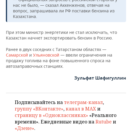
НЕФТЕХИМИЯ
нас не было, — сказал Аккенженов, отвечая на
РОЗНИЧНАЯ ТОРГОВЛЯ
НОВОСТИ ТЕХНОЛОГИЙ
вопрос, запрашивала ли РФ поставки бензина из
МЕРОПРИЯТИЯ
НЕФТЬ
Казахстана.
ТРАНСПОРТ
IT
НОВОСТИ МЕРОПРИЯТИЙ
СПОРТ
ОПК
При этом министр энергетики не стал исключать, что
Казахстан начнет экспортировать бензин в Россию.
УСЛУГИ
МЕДИА
ВЫЕЗДНАЯ РЕДАКЦИЯ
НОВОСТИ СПОРТА
ОБЩЕСТВО
ЭНЕРГЕТИКА
Ранее в двух соседних с Татарстаном областях —
ТЕЛЕКОММУНИКАЦИИ
БИЗНЕС-БРАНЧИ
ФУТБОЛ
НОВОСТИ ОБЩЕСТВА
ФОТОГАЛЕРЕЯ
Самарской
и
Ульяновской
— ввели ограничения на
продажу топлива на фоне повышенного спроса на
ONLINE-КОНФЕРЕНЦИИ
ХОККЕЙ
ВЛАСТЬ
СЮЖЕТЫ
автозаправочных станциях.
Зульфат Шафигуллин
ОТКРЫТАЯ ЛЕКЦИЯ
БАСКЕТБОЛ
ИНФРАСТРУКТУРА
СПРАВОЧНИК
ВОЛЕЙБОЛ
ИСТОРИЯ
СПИСОК ПЕРСОН
ПОЛНАЯ ВЕРСИЯ
Подписывайтесь на
телеграм-канал
,
КИБЕРСПОРТ
КУЛЬТУРА
СПИСОК КОМПАНИЙ
группу «ВКонтакте»
,
канал в MAX
и
страницу в «Одноклассниках»
«Реального
ФИГУРНОЕ КАТАНИЕ
МЕДИЦИНА
времени». Ежедневные видео на
Rutube
и
«Дзене»
.