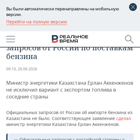
Вы были автоматически перенаправлены на мобильную
версию.
Перейти на полную версию
РЕГИОНЫ
ОБЩЕСТВО
В Казахстане не получали
БАШКОРТОСТАН
НОВОСТИ
запросов от России по поставкам
ТАТАРСТАН
АНАЛИТИКА
бензина
УДМУРТИЯ
НОВОСТИ АНАЛИТИКИ
ЭКОНОМИКА
09:10, 26.06.2026
ДЕКЛАРАЦИИ О ДОХОДАХ
НОВОСТИ ЭКОНОМИКИ
ПРОМЫШЛЕННОСТЬ
Министр энергетики Казахстана Ерлан Аккенженов
не исключил вариант с экспортом топлива в
КОРОЛИ ГОСЗАКАЗА ПФО
ФИНАНСЫ
НОВОСТИ
НЕДВИЖИМОСТЬ
соседние страны
ПРОМЫШЛЕННОСТИ
ВУЗЫ ТАТАРСТАНА
БАНКИ
НОВОСТИ НЕДВИЖИМОСТИ
АВТО
Официальных запросов от России об импорте бензина из
АГРОПРОМ
Казахстана не было. Соответствующее заявление
сделал
КОМУ ПРИНАДЛЕЖАТ
БЮДЖЕТ
НОВОСТИ АВТО
БИЗНЕС
министр энергетики Казахстана Ерлан Аккенженов.
ТОРГОВЫЕ ЦЕНТРЫ
МАШИНОСТРОЕНИЕ
ТАТАРСТАНА
ИНВЕСТИЦИИ
НОВОСТИ БИЗНЕСА
ТЕХНОЛОГИИ
— Официальных запросов с российской стороны у