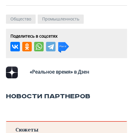
ВОДНЫЕ ВИДЫ СПОРТА
ОБРАЗОВАНИЕ
ХОККЕЙ С МЯЧОМ
ПРОИСШЕСТВИЯ
Общество
Промышленность
Поделитесь в соцсетях
«Реальное время» в Дзен
НОВОСТИ ПАРТНЕРОВ
Сюжеты