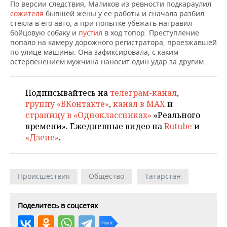
НЕФТЕХИМИЯ
По версии следствия, Маликов из ревности подкараулил
сожителя
бывшей жены у ее работы и сначала разбил
РОЗНИЧНАЯ ТОРГОВЛЯ
НОВОСТИ ТЕХНОЛОГИЙ
МЕРОПРИЯТИЯ
стекла в его авто, а при попытке убежать натравил
НЕФТЬ
бойцовую собаку и
пустил
в ход топор. Преступление
ТРАНСПОРТ
IT
НОВОСТИ МЕРОПРИЯТИЙ
СПОРТ
попало на камеру дорожного регистратора, проезжавшей
ОПК
по улице машины. Она зафиксировала, с каким
остервенением мужчина наносит один удар за другим.
УСЛУГИ
МЕДИА
ВЫЕЗДНАЯ РЕДАКЦИЯ
НОВОСТИ СПОРТА
ОБЩЕСТВО
ЭНЕРГЕТИКА
ТЕЛЕКОММУНИКАЦИИ
БИЗНЕС-БРАНЧИ
ФУТБОЛ
НОВОСТИ ОБЩЕСТВА
ФОТОГАЛЕРЕЯ
Подписывайтесь на
телеграм-канал
,
группу «ВКонтакте»
,
канал в MAX
и
ONLINE-КОНФЕРЕНЦИИ
ХОККЕЙ
ВЛАСТЬ
СЮЖЕТЫ
страницу в «Одноклассниках»
«Реального
времени». Ежедневные видео на
Rutube
и
ОТКРЫТАЯ ЛЕКЦИЯ
БАСКЕТБОЛ
ИНФРАСТРУКТУРА
СПРАВОЧНИК
«Дзене»
.
ВОЛЕЙБОЛ
ИСТОРИЯ
СПИСОК ПЕРСОН
ПОЛНАЯ ВЕРСИЯ
Происшествия
Общество
Татарстан
КИБЕРСПОРТ
КУЛЬТУРА
СПИСОК КОМПАНИЙ
ФИГУРНОЕ КАТАНИЕ
МЕДИЦИНА
Поделитесь в соцсетях