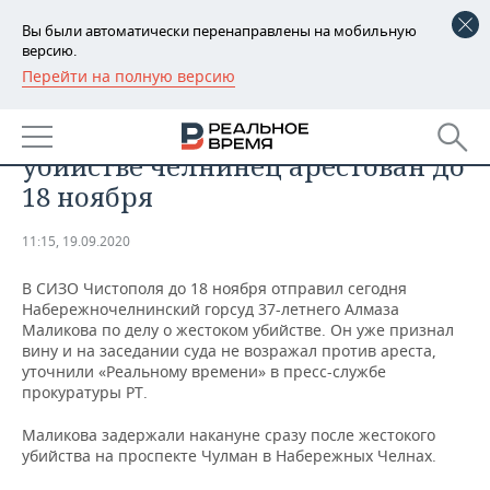
Вы были автоматически перенаправлены на мобильную
версию.
Перейти на полную версию
РЕГИОНЫ
ПРОИСШЕСТВИЯ
Подозреваемый в жестоком
БАШКОРТОСТАН
НОВОСТИ
убийстве челнинец арестован до
ТАТАРСТАН
АНАЛИТИКА
18 ноября
УДМУРТИЯ
НОВОСТИ АНАЛИТИКИ
ЭКОНОМИКА
11:15, 19.09.2020
ДЕКЛАРАЦИИ О ДОХОДАХ
НОВОСТИ ЭКОНОМИКИ
ПРОМЫШЛЕННОСТЬ
В СИЗО Чистополя до 18 ноября отправил сегодня
Набережночелнинский горсуд 37-летнего Алмаза
КОРОЛИ ГОСЗАКАЗА ПФО
ФИНАНСЫ
НОВОСТИ
НЕДВИЖИМОСТЬ
Маликова по делу о жестоком убийстве. Он уже признал
ПРОМЫШЛЕННОСТИ
вину и на заседании суда не возражал против ареста,
уточнили «Реальному времени» в пресс-службе
ВУЗЫ ТАТАРСТАНА
БАНКИ
НОВОСТИ НЕДВИЖИМОСТИ
АВТО
прокуратуры РТ.
АГРОПРОМ
КОМУ ПРИНАДЛЕЖАТ
БЮДЖЕТ
НОВОСТИ АВТО
БИЗНЕС
Маликова задержали накануне сразу после жестокого
ТОРГОВЫЕ ЦЕНТРЫ
МАШИНОСТРОЕНИЕ
убийства на проспекте Чулман в Набережных Челнах.
ТАТАРСТАНА
ИНВЕСТИЦИИ
НОВОСТИ БИЗНЕСА
ТЕХНОЛОГИИ