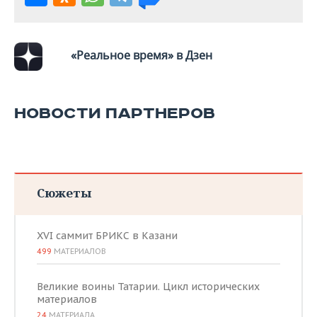
ВОДНЫЕ ВИДЫ СПОРТА
ОБРАЗОВАНИЕ
ХОККЕЙ С МЯЧОМ
ПРОИСШЕСТВИЯ
«Реальное время» в Дзен
НОВОСТИ ПАРТНЕРОВ
Сюжеты
XVI саммит БРИКС в Казани
499
МАТЕРИАЛОВ
Великие воины Татарии. Цикл исторических
материалов
24
МАТЕРИАЛА