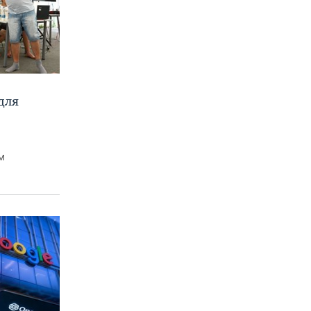
для
м