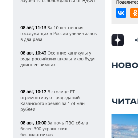
лауреаты освобождаются от НДФЛ
Поделитес
За 10 лет пенсия
08 авг, 11:13
госслужащих в России увеличилась
в два раза
«
Осенние каникулы у
08 авг, 10:43
ряда российских школьников будут
НОВО
длиннее зимних
В столице РТ
08 авг, 10:12
отремонтируют ряд зданий
ЧИТА
Казанского кремля за 174 млн
рублей
За ночь ПВО сбила
08 авг, 10:00
более 300 украинских
беспилотников