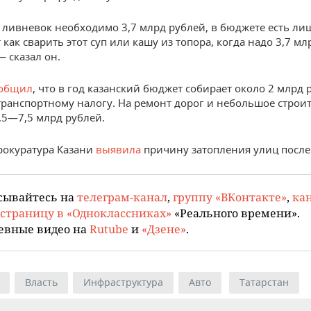
 ливневок необходимо 3,7 млрд рублей, в бюджете есть ли
 как сварить этот суп или кашу из топора, когда надо 3,7 млр
— сказал он.
общил
, что в год казанский бюджет собирает около 2 млрд 
транспортному налогу. На ремонт дорог и небольшое строи
6,5—7,5 млрд рублей.
прокуратура Казани
выявила
причину затопления улиц после
сывайтесь на
телеграм-канал
,
группу «ВКонтакте»
,
кан
страницу в «Одноклассниках»
«Реального времени».
евные видео на
Rutube
и
«Дзене»
.
Власть
Инфраструктура
Авто
Татарстан