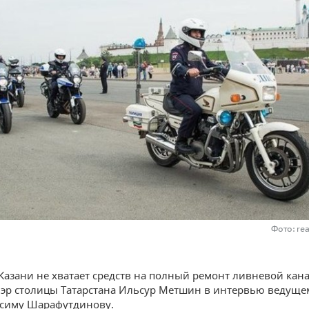
Фото: re
Казани не хватает средств на полный ремонт ливневой кан
эр столицы Татарстана Ильсур Метшин в интервью ведуще
ксиму Шарафутдинову.