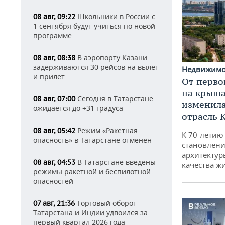
Школьники в России с
08 авг, 09:22
1 сентября будут учиться по новой
программе
В аэропорту Казани
08 авг, 08:38
задерживаются 30 рейсов на вылет
Недвижим
и прилет
От перво
на крышах
Сегодня в Татарстане
08 авг, 07:00
изменила
ожидается до +31 градуса
отрасль 
Режим «Ракетная
08 авг, 05:42
К 70-летию
опасность» в Татарстане отменен
становлени
архитектур
В Татарстане введены
08 авг, 04:53
качества ж
режимы ракетной и беспилотной
опасностей
Торговый оборот
07 авг, 21:36
Татарстана и Индии удвоился за
первый квартал 2026 года