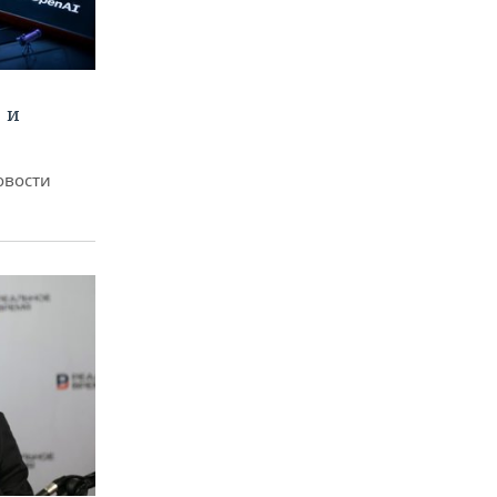
 и
овости