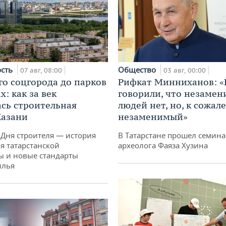
ость
Общество
07 авг, 08:00
03 авг, 00:00
го соцгорода до парков
Рифкат Минниханов: «
: как за век
говорили, что незаме
сь строительная
людей нет, но, к сожал
Казани
незаменимый»
 Дня строителя — история
В Татарстане прошел семина
я татарстанской
археолога Фаяза Хузина
ы и новые стандарты
илья