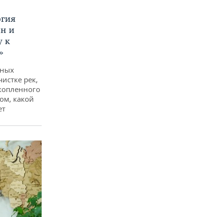
ргия
ан и
у к
»
дных
чистке рек,
копленного
ом, какой
ет