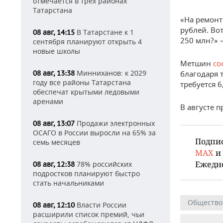
отмечается в трех районах
Татарстана
«На ремонт
рублей. Вот
В Татарстане к 1
08 авг, 14:15
250 млн?» 
сентября планируют открыть 4
новые школы
Метшин
со
Минниханов: к 2029
08 авг, 13:38
благодаря 
году все районы Татарстана
требуется 
обеспечат крытыми ледовыми
аренами
В августе 
Продажи электронных
08 авг, 13:07
ОСАГО в России выросли на 65% за
Подпи
семь месяцев
MAX
и
Ежедн
78% российских
08 авг, 12:38
подростков планируют быстро
стать начальниками
Общество
Власти России
08 авг, 12:10
расширили список премий, чьи