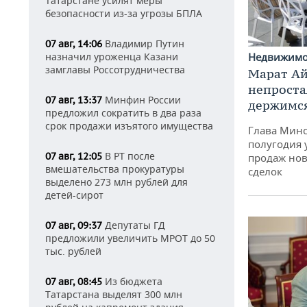
Татарстане усилят меры
безопасности из-за угрозы БПЛА
Владимир Путин
07 авг, 14:06
назначил уроженца Казани
Недвижим
замглавы Россотрудничества
Марат Ай
непроста
Минфин России
07 авг, 13:37
держимся
предложил сократить в два раза
срок продажи изъятого имущества
Глава Минс
полугодия 
В РТ после
07 авг, 12:05
продаж нов
вмешательства прокуратуры
сделок
выделено 273 млн рублей для
детей-сирот
Депутаты ГД
07 авг, 09:37
предложили увеличить МРОТ до 50
тыс. рублей
Из бюджета
07 авг, 08:45
Татарстана выделят 300 млн