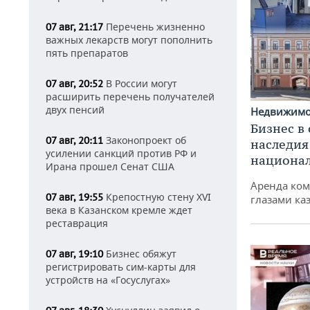
Перечень жизненно
07 авг, 21:17
важных лекарств могут пополнить
пять препаратов
В России могут
07 авг, 20:52
расширить перечень получателей
двух пенсий
Недвижим
Бизнес в
Законопроект об
07 авг, 20:11
наследия
усилении санкций против РФ и
национа
Ирана прошел Сенат США
Аренда ко
Крепостную стену XVI
07 авг, 19:55
глазами ка
века в Казанском кремле ждет
реставрация
Бизнес обяжут
07 авг, 19:10
регистрировать сим-карты для
устройств на «Госуслугах»