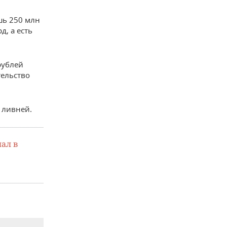
шь 250 млн
д, а есть
рублей
тельство
 ливней.
ал в