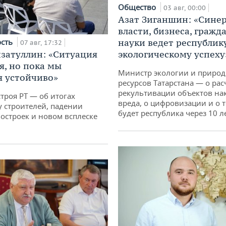
Общество
03 авг, 00:00
Азат Зиганшин: «Сине
власти, бизнеса, гражд
ость
науки ведет республик
07 авг, 17:32
затуллин: «Ситуация
экологическому успеху
я, но пока мы
Министр экологии и приро
 устойчиво»
ресурсов Татарстана — о рас
рекультивации объектов на
троя РТ — об итогах
вреда, о цифровизации и о т
у строителей, падении
будет республика через 10 л
остроек и новом всплеске