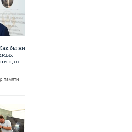
Как бы ни
нимых
ению, он
р памяти