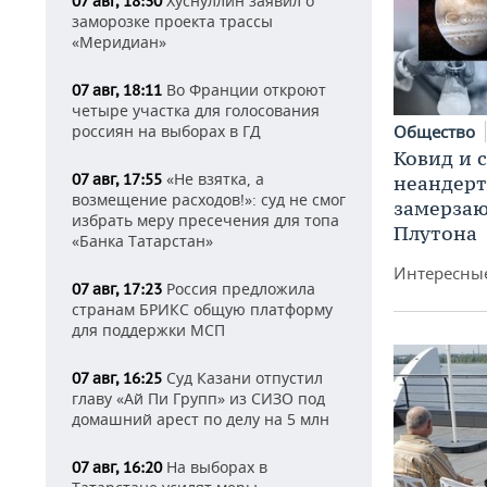
Хуснуллин заявил о
07 авг, 18:30
заморозке проекта трассы
«Меридиан»
Во Франции откроют
07 авг, 18:11
четыре участка для голосования
Общество
россиян на выборах в ГД
Ковид и 
«Не взятка, а
07 авг, 17:55
неандерт
возмещение расходов!»: суд не смог
замерза
избрать меру пресечения для топа
Плутона
«Банка Татарстан»
Интересные
Россия предложила
07 авг, 17:23
странам БРИКС общую платформу
для поддержки МСП
Суд Казани отпустил
07 авг, 16:25
главу «Ай Пи Групп» из СИЗО под
домашний арест по делу на 5 млн
На выборах в
07 авг, 16:20