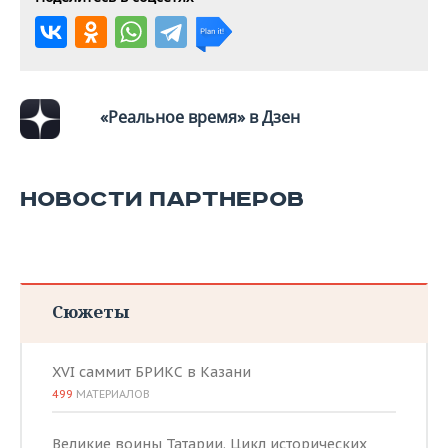
ВОДНЫЕ ВИДЫ СПОРТА
ОБРАЗОВАНИЕ
ХОККЕЙ С МЯЧОМ
ПРОИСШЕСТВИЯ
«Реальное время» в Дзен
НОВОСТИ ПАРТНЕРОВ
Сюжеты
XVI саммит БРИКС в Казани
499
МАТЕРИАЛОВ
Великие воины Татарии. Цикл исторических