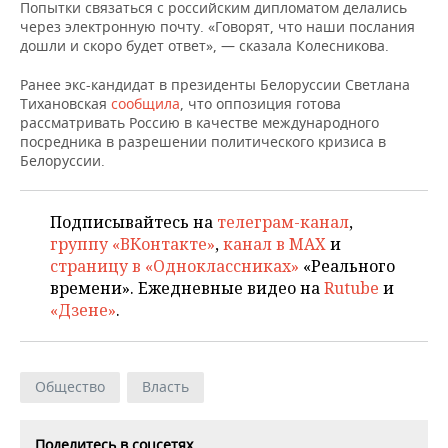
НЕФТЕХИМИЯ
Попытки связаться с российским дипломатом делались
через электронную почту. «Говорят, что наши послания
РОЗНИЧНАЯ ТОРГОВЛЯ
НОВОСТИ ТЕХНОЛОГИЙ
МЕРОПРИЯТИЯ
дошли и скоро будет ответ», — сказала Колесникова.
НЕФТЬ
ТРАНСПОРТ
IT
НОВОСТИ МЕРОПРИЯТИЙ
СПОРТ
Ранее экс-кандидат в президенты Белоруссии Светлана
ОПК
Тихановская
сообщила
, что оппозиция готова
рассматривать Россию в качестве международного
УСЛУГИ
МЕДИА
ВЫЕЗДНАЯ РЕДАКЦИЯ
НОВОСТИ СПОРТА
ОБЩЕСТВО
посредника в разрешении политического кризиса в
ЭНЕРГЕТИКА
Белоруссии.
ТЕЛЕКОММУНИКАЦИИ
БИЗНЕС-БРАНЧИ
ФУТБОЛ
НОВОСТИ ОБЩЕСТВА
ФОТОГАЛЕРЕЯ
ONLINE-КОНФЕРЕНЦИИ
ХОККЕЙ
ВЛАСТЬ
Подписывайтесь на
телеграм-канал
,
СЮЖЕТЫ
группу «ВКонтакте»
,
канал в MAX
и
страницу в «Одноклассниках»
«Реального
ОТКРЫТАЯ ЛЕКЦИЯ
БАСКЕТБОЛ
ИНФРАСТРУКТУРА
СПРАВОЧНИК
времени». Ежедневные видео на
Rutube
и
«Дзене»
.
ВОЛЕЙБОЛ
ИСТОРИЯ
СПИСОК ПЕРСОН
ПОЛНАЯ ВЕРСИЯ
КИБЕРСПОРТ
КУЛЬТУРА
СПИСОК КОМПАНИЙ
Общество
Власть
ФИГУРНОЕ КАТАНИЕ
МЕДИЦИНА
Поделитесь в соцсетях