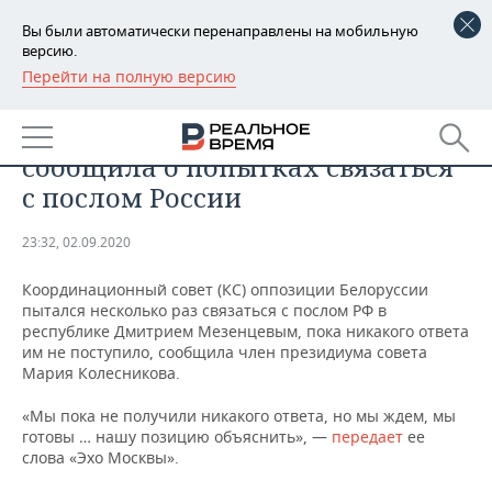
Вы были автоматически перенаправлены на мобильную
версию.
Перейти на полную версию
РЕГИОНЫ
ОБЩЕСТВО
Белорусская оппозиция
БАШКОРТОСТАН
НОВОСТИ
сообщила о попытках связаться
ТАТАРСТАН
АНАЛИТИКА
с послом России
УДМУРТИЯ
НОВОСТИ АНАЛИТИКИ
ЭКОНОМИКА
23:32, 02.09.2020
ДЕКЛАРАЦИИ О ДОХОДАХ
НОВОСТИ ЭКОНОМИКИ
ПРОМЫШЛЕННОСТЬ
Координационный совет (КС) оппозиции Белоруссии
пытался несколько раз связаться с послом РФ в
КОРОЛИ ГОСЗАКАЗА ПФО
ФИНАНСЫ
НОВОСТИ
НЕДВИЖИМОСТЬ
республике Дмитрием Мезенцевым, пока никакого ответа
ПРОМЫШЛЕННОСТИ
им не поступило, сообщила член президиума совета
Мария Колесникова.
ВУЗЫ ТАТАРСТАНА
БАНКИ
НОВОСТИ НЕДВИЖИМОСТИ
АВТО
АГРОПРОМ
«Мы пока не получили никакого ответа, но мы ждем, мы
КОМУ ПРИНАДЛЕЖАТ
БЮДЖЕТ
НОВОСТИ АВТО
БИЗНЕС
готовы … нашу позицию объяснить», —
передает
ее
ТОРГОВЫЕ ЦЕНТРЫ
МАШИНОСТРОЕНИЕ
слова «Эхо Москвы».
ТАТАРСТАНА
ИНВЕСТИЦИИ
НОВОСТИ БИЗНЕСА
ТЕХНОЛОГИИ