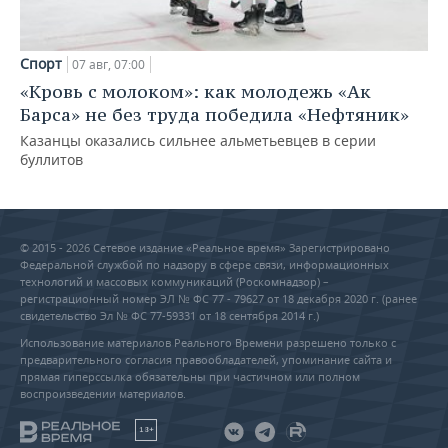
Спорт
07 авг, 07:00
«Кровь с молоком»: как молодежь «Ак
Барса» не без труда победила «Нефтяник»
Казанцы оказались сильнее альметьевцев в серии
буллитов
© 2015 - 2026 Сетевое издание «Реальное время» Зарегистрировано
Федеральной службой по надзору в сфере связи, информационных
технологий и массовых коммуникаций (Роскомнадзор) –
регистрационный номер ЭЛ № ФС 77 - 79627 от 18 декабря 2020 г. (ранее
свидетельство Эл № ФС 77-59331 от 18 сентября 2014 г.)
Использование материалов Реального Времени разрешено только с
предварительного согласия правообладателей, упоминание сайта и
прямая гиперссылка обязательны при частичном или полном
воспроизведении материалов.
18+