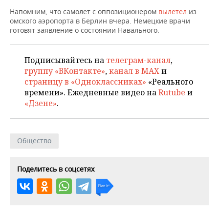
ВОДНЫЕ ВИДЫ СПОРТА
ОБРАЗОВАНИЕ
Напомним, что самолет с оппозиционером
вылетел
из
омского аэропорта в Берлин вчера. Немецкие врачи
ХОККЕЙ С МЯЧОМ
ПРОИСШЕСТВИЯ
готовят заявление о состоянии Навального.
Подписывайтесь на
телеграм-канал
,
группу «ВКонтакте»
,
канал в MAX
и
страницу в «Одноклассниках»
«Реального
времени». Ежедневные видео на
Rutube
и
«Дзене»
.
Общество
Поделитесь в соцсетях