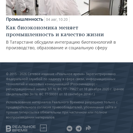
Промышленность
04 авг, 10:20
Как биоэкономика меняет
промышленность и качество жизни
В Татарстане обсудили интеграцию биотехнологий в
производство, образование и социальную сферу
© 2015 - 2026 Сетевое издание «Реальное время» Зарегистрировано
Федеральной службой по надзору в сфере связи, информационных
технологий и массовых коммуникаций (Роскомнадзор) –
регистрационный номер ЭЛ № ФС 77 - 79627 от 18 декабря 2020 г. (ранее
свидетельство Эл № ФС 77-59331 от 18 сентября 2014 г.)
Использование материалов Реального Времени разрешено только с
предварительного согласия правообладателей, упоминание сайта и
прямая гиперссылка обязательны при частичном или полном
воспроизведении материалов.
18+