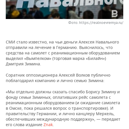
НЕФТЕХИМИЯ
РОЗНИЧНАЯ ТОРГОВЛЯ
НОВОСТИ ТЕХНОЛОГИЙ
МЕРОПРИЯТИЯ
НЕФТЬ
Фото: https://realnoevremya.ru/
ТРАНСПОРТ
IT
НОВОСТИ МЕРОПРИЯТИЙ
СПОРТ
ОПК
УСЛУГИ
МЕДИА
ВЫЕЗДНАЯ РЕДАКЦИЯ
НОВОСТИ СПОРТА
ОБЩЕСТВО
ЭНЕРГЕТИКА
СМИ стало известно, на чьи деньги Алексея Навального
отправили на лечение в Германию. Выяснилось, что
ТЕЛЕКОММУНИКАЦИИ
БИЗНЕС-БРАНЧИ
ФУТБОЛ
НОВОСТИ ОБЩЕСТВА
ФОТОГАЛЕРЕЯ
средства на самолет с реанимационным оборудованием
выделил «Вымпелком» (торговая марка «Билайн»)
ONLINE-КОНФЕРЕНЦИИ
ХОККЕЙ
ВЛАСТЬ
СЮЖЕТЫ
Дмитрия Зимина.
Соратник оппозиционера Алексей Волков публично
ОТКРЫТАЯ ЛЕКЦИЯ
БАСКЕТБОЛ
ИНФРАСТРУКТУРА
СПРАВОЧНИК
поблагодарил компанию и лично семью Зимина:
ВОЛЕЙБОЛ
ИСТОРИЯ
СПИСОК ПЕРСОН
ПОЛНАЯ ВЕРСИЯ
«Мы отдельно должны сказать спасибо Борису Зимину и
фонду семьи Зиминых, оплативших рейс самолета с
реанимационным оборудованием (и ожидание самолета
КИБЕРСПОРТ
КУЛЬТУРА
СПИСОК КОМПАНИЙ
в Омске, пока решался вопрос о транспортировке). И
правительству Германии, и лично канцлеру Меркель,
ФИГУРНОЕ КАТАНИЕ
МЕДИЦИНА
обеспечивших международную поддержку», — передает
его слова издание
Znak
.