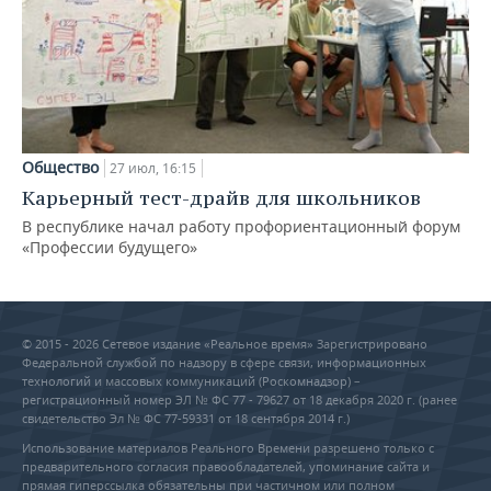
Общество
27 июл, 16:15
Карьерный тест-драйв для школьников
В республике начал работу профориентационный форум
«Профессии будущего»
© 2015 - 2026 Сетевое издание «Реальное время» Зарегистрировано
Федеральной службой по надзору в сфере связи, информационных
технологий и массовых коммуникаций (Роскомнадзор) –
регистрационный номер ЭЛ № ФС 77 - 79627 от 18 декабря 2020 г. (ранее
свидетельство Эл № ФС 77-59331 от 18 сентября 2014 г.)
Использование материалов Реального Времени разрешено только с
предварительного согласия правообладателей, упоминание сайта и
прямая гиперссылка обязательны при частичном или полном