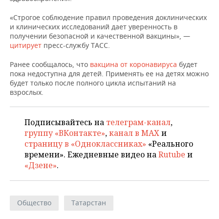
НЕФТЕХИМИЯ
«Строгое соблюдение правил проведения доклинических
РОЗНИЧНАЯ ТОРГОВЛЯ
НОВОСТИ ТЕХНОЛОГИЙ
МЕРОПРИЯТИЯ
НЕФТЬ
и клинических исследований дает уверенность в
получении безопасной и качественной вакцины», —
ТРАНСПОРТ
IT
НОВОСТИ МЕРОПРИЯТИЙ
СПОРТ
цитирует
пресс-службу ТАСС.
ОПК
УСЛУГИ
МЕДИА
ВЫЕЗДНАЯ РЕДАКЦИЯ
НОВОСТИ СПОРТА
ОБЩЕСТВО
Ранее сообщалось, что
вакцина от коронавируса
будет
ЭНЕРГЕТИКА
пока недоступна для детей. Применять ее на детях можно
будет только после полного цикла испытаний на
ТЕЛЕКОММУНИКАЦИИ
БИЗНЕС-БРАНЧИ
ФУТБОЛ
НОВОСТИ ОБЩЕСТВА
ФОТОГАЛЕРЕЯ
взрослых.
ONLINE-КОНФЕРЕНЦИИ
ХОККЕЙ
ВЛАСТЬ
СЮЖЕТЫ
Подписывайтесь на
телеграм-канал
,
ОТКРЫТАЯ ЛЕКЦИЯ
БАСКЕТБОЛ
ИНФРАСТРУКТУРА
СПРАВОЧНИК
группу «ВКонтакте»
,
канал в MAX
и
страницу в «Одноклассниках»
«Реального
ВОЛЕЙБОЛ
ИСТОРИЯ
СПИСОК ПЕРСОН
ПОЛНАЯ ВЕРСИЯ
времени». Ежедневные видео на
Rutube
и
«Дзене»
.
КИБЕРСПОРТ
КУЛЬТУРА
СПИСОК КОМПАНИЙ
ФИГУРНОЕ КАТАНИЕ
МЕДИЦИНА
Общество
Татарстан