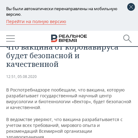
Вы были автоматически перенаправлены на мобильную
версию.
Перейти на полную версию
РЕГИОНЫ
ОБЩЕСТВО
В Роспотребнадзоре уверяют,
БАШКОРТОСТАН
НОВОСТИ
что вакцина от коронавируса
ТАТАРСТАН
АНАЛИТИКА
будет безопасной и
качественной
УДМУРТИЯ
НОВОСТИ АНАЛИТИКИ
ЭКОНОМИКА
12:51, 05.08.2020
ДЕКЛАРАЦИИ О ДОХОДАХ
НОВОСТИ ЭКОНОМИКИ
ПРОМЫШЛЕННОСТЬ
В Роспотребнадзоре пообещали, что вакцина, которую
КОРОЛИ ГОСЗАКАЗА ПФО
ФИНАНСЫ
НОВОСТИ
НЕДВИЖИМОСТЬ
разрабатывает государственный научный центр
ПРОМЫШЛЕННОСТИ
вирусологии и биотехнологии «Вектор», будет безопасной
ВУЗЫ ТАТАРСТАНА
БАНКИ
НОВОСТИ НЕДВИЖИМОСТИ
АВТО
и качественной.
АГРОПРОМ
В ведомстве уверяют, что вакцина разрабатывается с
КОМУ ПРИНАДЛЕЖАТ
БЮДЖЕТ
НОВОСТИ АВТО
БИЗНЕС
учетом всех требований, мирового опыта и
ТОРГОВЫЕ ЦЕНТРЫ
МАШИНОСТРОЕНИЕ
ТАТАРСТАНА
рекомендаций Всемирной организации
ИНВЕСТИЦИИ
НОВОСТИ БИЗНЕСА
ТЕХНОЛОГИИ
здравоохранения.