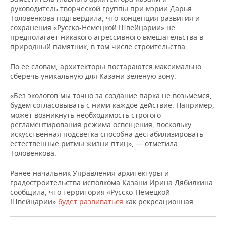
НЕФТЕХИМИЯ
руководитель творческой группы при мэрии Дарья
Толовенкова подтвердила, что концепция развития и
РОЗНИЧНАЯ ТОРГОВЛЯ
НОВОСТИ ТЕХНОЛОГИЙ
МЕРОПРИЯТИЯ
НЕФТЬ
сохранения «Русско-Немецкой Швейцарии» не
предполагает никакого агрессивного вмешательства в
ТРАНСПОРТ
IT
НОВОСТИ МЕРОПРИЯТИЙ
СПОРТ
природный памятник, в том числе строительства.
ОПК
УСЛУГИ
МЕДИА
ВЫЕЗДНАЯ РЕДАКЦИЯ
НОВОСТИ СПОРТА
ОБЩЕСТВО
По ее словам, архитекторы постараются максимально
ЭНЕРГЕТИКА
сберечь уникальную для Казани зеленую зону.
ТЕЛЕКОММУНИКАЦИИ
БИЗНЕС-БРАНЧИ
ФУТБОЛ
НОВОСТИ ОБЩЕСТВА
ФОТОГАЛЕРЕЯ
«Без экологов мы точно за создание парка не возьмемся,
будем согласовывать с ними каждое действие. Например,
ONLINE-КОНФЕРЕНЦИИ
ХОККЕЙ
ВЛАСТЬ
СЮЖЕТЫ
может возникнуть необходимость строгого
регламентирования режима освещения, поскольку
искусственная подсветка способна дестабилизировать
ОТКРЫТАЯ ЛЕКЦИЯ
БАСКЕТБОЛ
ИНФРАСТРУКТУРА
СПРАВОЧНИК
естественные ритмы жизни птиц», — отметила
Толовенкова.
ВОЛЕЙБОЛ
ИСТОРИЯ
СПИСОК ПЕРСОН
ПОЛНАЯ ВЕРСИЯ
Ранее начальник Управления архитектуры и
КИБЕРСПОРТ
КУЛЬТУРА
СПИСОК КОМПАНИЙ
градостроительства исполкома Казани Ирина Дябилкина
сообщила, что территория «Русско-Немецкой
Швейцарии»
будет развиваться
как рекреационная.
ФИГУРНОЕ КАТАНИЕ
МЕДИЦИНА