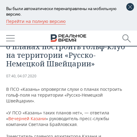
Вы были автоматически перенаправлены на мобильную
версию.
Перейти на полную версию
РЕГИОНЫ
ОБЩЕСТВО
ПСО «Казань» опровергло слухи
БАШКОРТОСТАН
НОВОСТИ
о планах построить гольф-клуб
ТАТАРСТАН
АНАЛИТИКА
на территории «Русско-
Немецкой Швейцарии»
УДМУРТИЯ
НОВОСТИ АНАЛИТИКИ
ЭКОНОМИКА
07:40, 04.07.2020
ДЕКЛАРАЦИИ О ДОХОДАХ
НОВОСТИ ЭКОНОМИКИ
ПРОМЫШЛЕННОСТЬ
В ПСО «Казань» опровергли слухи о планах построить
КОРОЛИ ГОСЗАКАЗА ПФО
ФИНАНСЫ
НОВОСТИ
НЕДВИЖИМОСТЬ
гольф-поля на территории «Русско-Немецкой
ПРОМЫШЛЕННОСТИ
Швейцарии».
ВУЗЫ ТАТАРСТАНА
БАНКИ
НОВОСТИ НЕДВИЖИМОСТИ
АВТО
АГРОПРОМ
«У ПСО «Казань» таких планов нет», — ответила
«
Вечерней Казани
» руководитель пресс-службы
КОМУ ПРИНАДЛЕЖАТ
БЮДЖЕТ
НОВОСТИ АВТО
БИЗНЕС
компании Светлана Брайловская.
ТОРГОВЫЕ ЦЕНТРЫ
МАШИНОСТРОЕНИЕ
ТАТАРСТАНА
ИНВЕСТИЦИИ
НОВОСТИ БИЗНЕСА
ТЕХНОЛОГИИ
Заместитель главного архитектора Казани и