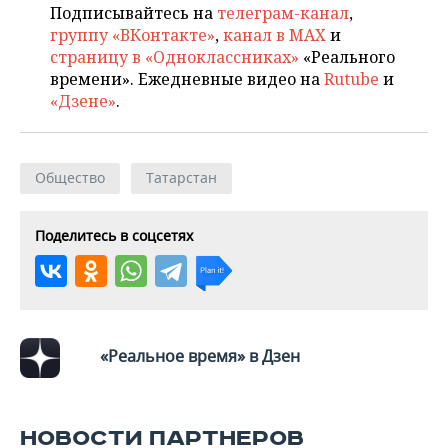
ВОДНЫЕ ВИДЫ СПОРТА
ОБРАЗОВАНИЕ
Подписывайтесь на
телеграм-канал
,
группу «ВКонтакте»
,
канал в MAX
и
ХОККЕЙ С МЯЧОМ
ПРОИСШЕСТВИЯ
страницу в «Одноклассниках»
«Реального
времени». Ежедневные видео на
Rutube
и
«Дзене»
.
Общество
Татарстан
Поделитесь в соцсетях
«Реальное время» в Дзен
НОВОСТИ ПАРТНЕРОВ