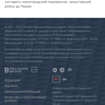
составить нижегородский перевозчик, запустивший
рейсы до Перми
© 2015 - 2026 Сетевое издание «Реальное время» Зарегистрировано
Федеральной службой по надзору в сфере связи, информационных
технологий и массовых коммуникаций (Роскомнадзор) –
регистрационный номер ЭЛ № ФС 77 - 79627 от 18 декабря 2020 г. (ранее
свидетельство Эл № ФС 77-59331 от 18 сентября 2014 г.)
Использование материалов Реального Времени разрешено только с
предварительного согласия правообладателей, упоминание сайта и
прямая гиперссылка обязательны при частичном или полном
воспроизведении материалов.
18+
RU
EN
РЕДАКЦИЯ
РЕКЛАМА
Учредитель ООО «Реальное
ПРАВОВАЯ ИНФОРМАЦИЯ
время»
Главный редактор Саушина А.А.
ПОЛИТИКА О ПЕРСОНАЛЬНЫХ
Телефон редакции: +7 (843) 222-
ДАННЫХ
90-80