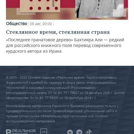
Общество
08 авг, 00:00
Стеклянное время, стеклянная страна
«Последнее гранатовое дерево» Бахтияра Али — редкий
для российского книжного поля перевод современного
курдского автора из Ирака
© 2015 - 2026 Сетевое издание «Реальное время» Зарегистрировано
Федеральной службой по надзору в сфере связи, информационных
технологий и массовых коммуникаций (Роскомнадзор) –
регистрационный номер ЭЛ № ФС 77 - 79627 от 18 декабря 2020 г. (ранее
свидетельство Эл № ФС 77-59331 от 18 сентября 2014 г.)
Использование материалов Реального Времени разрешено только с
предварительного согласия правообладателей, упоминание сайта и
прямая гиперссылка обязательны при частичном или полном
воспроизведении материалов.
18+