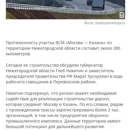
НЕФТЕХИМИЯ
РОЗНИЧНАЯ ТОРГОВЛЯ
НОВОСТИ ТЕХНОЛОГИЙ
МЕРОПРИЯТИЯ
НЕФТЬ
Фото: realnoevremya.ru
ТРАНСПОРТ
IT
НОВОСТИ МЕРОПРИЯТИЙ
СПОРТ
ОПК
УСЛУГИ
МЕДИА
ВЫЕЗДНАЯ РЕДАКЦИЯ
НОВОСТИ СПОРТА
ОБЩЕСТВО
ЭНЕРГЕТИКА
Протяженность участка ВСМ «Москва — Казань» по
территории Нижегородской области составит около 280
ТЕЛЕКОММУНИКАЦИИ
БИЗНЕС-БРАНЧИ
ФУТБОЛ
НОВОСТИ ОБЩЕСТВА
ФОТОГАЛЕРЕЯ
километров.
ONLINE-КОНФЕРЕНЦИИ
ХОККЕЙ
ВЛАСТЬ
СЮЖЕТЫ
Сегодня ее строительство обсудили губернатор
Нижегородской области Глеб Никитин и заместитель
председателя правительства РФ Марат Хуснуллин в ходе
ОТКРЫТАЯ ЛЕКЦИЯ
БАСКЕТБОЛ
ИНФРАСТРУКТУРА
СПРАВОЧНИК
рабочего совещания в Перевозском районе.
ВОЛЕЙБОЛ
ИСТОРИЯ
СПИСОК ПЕРСОН
ПОЛНАЯ ВЕРСИЯ
Никитин подчеркнул, что регион окажет необходимое
содействие для реализации строительства дороги,
которая соединит Москву и Казань. По его словам, рядом
КИБЕРСПОРТ
КУЛЬТУРА
СПИСОК КОМПАНИЙ
с прохождением трассы зарегистрировано более 3 тыс.
организаций, в том числе предприятия оборонно-
ФИГУРНОЕ КАТАНИЕ
МЕДИЦИНА
промышленного комплекса. Данные территории имеют
большой потенциал для дальнейшего развития.