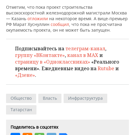
ВОДНЫЕ ВИДЫ СПОРТА
ОБРАЗОВАНИЕ
Отметим, что пока проект строительства
высокоскоростной железнодорожной магистрали Москва
ХОККЕЙ С МЯЧОМ
ПРОИСШЕСТВИЯ
— Казань
отложили
на некоторое время. А вице-премьер
РФ Марат Хуснуллин
сообщил
, что пока не просчитана
окупаемость проекта, он не может быть запущен.
Подписывайтесь на
телеграм-канал
,
группу «ВКонтакте»
,
канал в MAX
и
страницу в «Одноклассниках»
«Реального
времени». Ежедневные видео на
Rutube
и
«Дзене»
.
Общество
Власть
Инфраструктура
Татарстан
Поделитесь в соцсетях