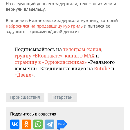
ВОДНЫЕ ВИДЫ СПОРТА
ОБРАЗОВАНИЕ
На следующий день его задержали, телефон изъяли и
вернули владельцу.
ХОККЕЙ С МЯЧОМ
ПРОИСШЕСТВИЯ
В апреле в Нижнекамске задержали мужчину, который
набросился на продавщицу кур гриль
и пытался ее
задушить с криками «Давай деньги».
Подписывайтесь на
телеграм-канал
,
группу «ВКонтакте»
,
канал в MAX
и
страницу в «Одноклассниках»
«Реального
времени». Ежедневные видео на
Rutube
и
«Дзене»
.
Происшествия
Татарстан
Поделитесь в соцсетях