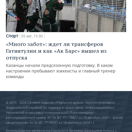
Спорт
05 авг, 15:30
«Много забот»: ждет ли трансферов
Гатиятулин и как «Ак Барс» вышел из
отпуска
Казанцы начали предсезонную подготовку. В каком
настроении пребывают хоккеисты и главный тренер
команды
© 2015 - 2026 Сетевое издание «Реальное время» Зарегистрировано
Федеральной службой по надзору в сфере связи, информационных
технологий и массовых коммуникаций (Роскомнадзор) –
регистрационный номер ЭЛ № ФС 77 - 79627 от 18 декабря 2020 г. (ранее
свидетельство Эл № ФС 77-59331 от 18 сентября 2014 г.)
Использование материалов Реального Времени разрешено только с