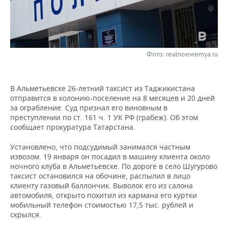
НЕФТЕХИМИЯ
РОЗНИЧНАЯ ТОРГОВЛЯ
НОВОСТИ ТЕХНОЛОГИЙ
МЕРОПРИЯТИЯ
НЕФТЬ
ТРАНСПОРТ
IT
НОВОСТИ МЕРОПРИЯТИЙ
СПОРТ
ОПК
Фото: realnoevremya.ru
УСЛУГИ
МЕДИА
ВЫЕЗДНАЯ РЕДАКЦИЯ
НОВОСТИ СПОРТА
ОБЩЕСТВО
ЭНЕРГЕТИКА
В Альметьевске 26-летний таксист из Таджикистана
ТЕЛЕКОММУНИКАЦИИ
БИЗНЕС-БРАНЧИ
ФУТБОЛ
НОВОСТИ ОБЩЕСТВА
ФОТОГАЛЕРЕЯ
отправится в колонию-поселение на 8 месяцев и 20 дней
за ограбление. Суд признал его виновным в
ONLINE-КОНФЕРЕНЦИИ
ХОККЕЙ
ВЛАСТЬ
СЮЖЕТЫ
преступлении по ст. 161 ч. 1 УК РФ (грабеж). Об этом
сообщает прокуратура Татарстана.
ОТКРЫТАЯ ЛЕКЦИЯ
БАСКЕТБОЛ
ИНФРАСТРУКТУРА
СПРАВОЧНИК
Установлено, что подсудимый занимался частным
извозом. 19 января он посадил в машину клиента около
ВОЛЕЙБОЛ
ИСТОРИЯ
СПИСОК ПЕРСОН
ПОЛНАЯ ВЕРСИЯ
ночного клуба в Альметьевске. По дороге в село Шугурово
таксист остановился на обочине, распылил в лицо
КИБЕРСПОРТ
КУЛЬТУРА
СПИСОК КОМПАНИЙ
клиенту газовый баллончик. Выволок его из салона
автомобиля, открыто похитил из кармана его куртки
мобильный телефон стоимостью 17,5 тыс. рублей и
ФИГУРНОЕ КАТАНИЕ
МЕДИЦИНА
скрылся.