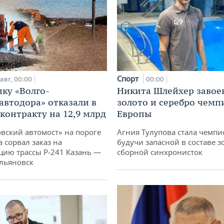
Спорт
авг, 00:00
00:00
ку «Волго-
Никита Шлейхер завое
автодора» отказали в
золото и серебро чемп
 контракту на 12,9 млрд
Европы
овский автомост» на пороге
Агния Тулупова стала чемпи
 сорвал заказ на
будучи запасной в составе з
цию трассы Р‑241 Казань —
сборной синхронисток
льяновск