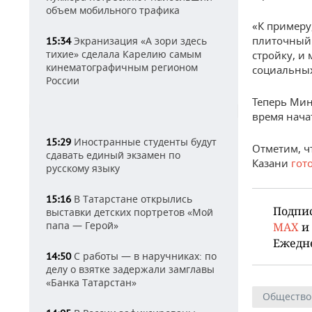
объем мобильного трафика
«К примеру
плиточный 
Экранизация «А зори здесь
15:34
тихие» сделала Карелию самым
стройку, и
кинематографичным регионом
социальных
России
Теперь Мин
время нача
Иностранные студенты будут
15:29
Отметим, ч
сдавать единый экзамен по
Казани
гот
русскому языку
В Татарстане открылись
15:16
Подпи
выставки детских портретов «Мой
папа — Герой»
MAX
и
Ежедн
С работы — в наручниках: по
14:50
делу о взятке задержали замглавы
«Банка Татарстан»
Общество