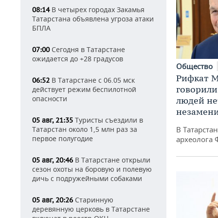
В четырех городах Закамья
08:14
Татарстана объявлена угроза атаки
БПЛА
Сегодня в Татарстане
07:00
ожидается до +28 градусов
Общество
Рифкат М
В Татарстане с 06.05 мск
06:52
говорили
действует режим беспилотной
опасности
людей нет
незамен
Туристы съездили в
05 авг, 21:35
Татарстан около 1,5 млн раз за
В Татарста
первое полугодие
археолога 
В Татарстане открыли
05 авг, 20:46
сезон охоты на боровую и полевую
дичь с подружейными собаками
Старинную
05 авг, 20:26
деревянную церковь в Татарстане