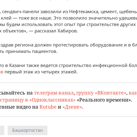
, сендвич-панели завозили из Нефтекамска, цемент, щебень
клей — тоже все наше. Это позволило значительно удешев
 мы будем использовать этот опыт при строительстве других
 объектов», — рассказал Хабиров.
здрав региона должен протестировать оборудование и в 
ть принимать пациентов.
то в Казани также ведется строительство инфекционной бо
ов
первый этаж из четырех этажей.
сывайтесь на
телеграм-канал
,
группу «ВКонтакте»
,
кан
страницу в «Одноклассниках»
«Реального времени».
евные видео на
Rutube
и
«Дзене»
.
Башкортостан