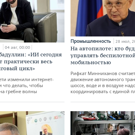
Промышленность
28 июл, 2
и
04 авг, 00:00
На автопилоте: кто буд
бадуллин: «ИИ сегодня
управлять беспилотно
т практически весь
мобильностью
говый цикл»
Рифкат Минниханов считает
ети изменили интернет-
движение автономного тран
и что делать, чтобы
шоссе, воде и в воздухе над
 на гребне волны
координировать с единой 