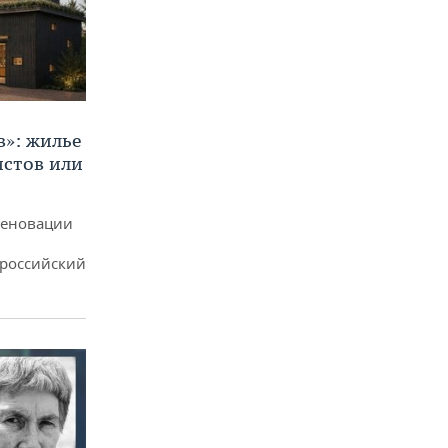
в»: жилье
истов или
реновации
ероссийский