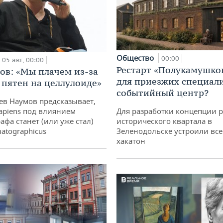
Общество
00:00
05 авг, 00:00
Рестарт «Полукамушко
ов: «Мы плачем из-за
для приезжих специал
 пятен на целлулоиде»
событийный центр?
ев Наумов предсказывает,
apiens под влиянием
Для разработки концепции 
афа станет (или уже стал)
исторического квартала в
atographicus
Зеленодольске устроили вс
хакатон