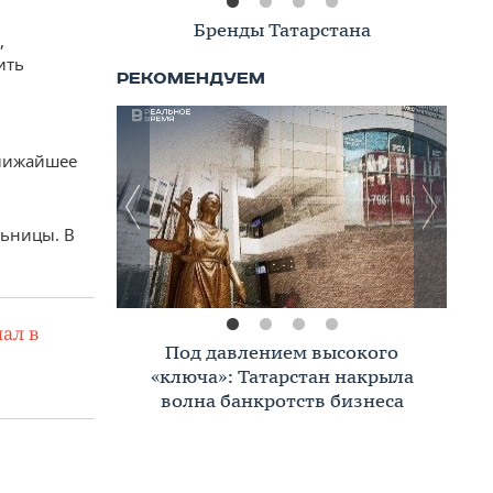
Книжная полка
,
ить
ближайшее
льницы. В
ал в
Премиальное жилье в Казани:
тренды, критерии, покупатели в
2026 году