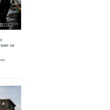
о
тане за
чем