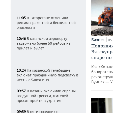
В Татарстане отменили
11:05
режимы ракетной и беспилотной
опасности
В казанском аэропорту
10:46
Бизнес
05 
задержано более 50 рейсов на
Подрядчи
прилет и вылет
Вятскупр
споре по
Как «Хотьк
На казанской телебашне
10:24
банкротства
включат праздничную подсветку в
реконструк
честь юбилея РТРС
Буинск — У
В Казани включили сирены
09:57
воздушной тревоги, жителей
просят пройти в укрытия
В пяти соседних с
09:39