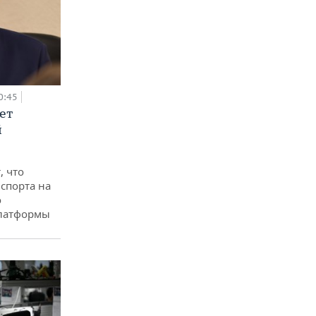
0:45
ет
й
, что
спорта на
о
платформы