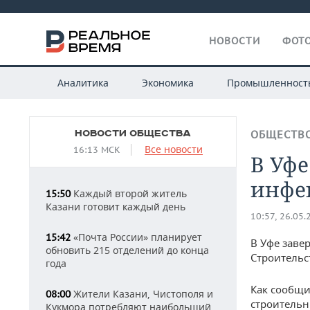
НОВОСТИ
ФОТО
Аналитика
Экономика
Промышленност
НОВОСТИ ОБЩЕСТВА
ОБЩЕСТВ
Все новости
16:13 МСК
В Уфе
инфе
Каждый второй житель
15:50
Казани готовит каждый день
10:57, 26.05.
«Почта России» планирует
15:42
В Уфе заве
обновить 215 отделений до конца
Строительс
года
Как сообщи
Жители Казани, Чистополя и
08:00
строительн
Кукмора потребляют наибольший