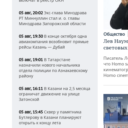
включат в реестр ОКН
Экс-глава Минздрава
05 авг, 20:02
РТ Миннуллин стал и. о. главы
Минздрава Запорожской области
Общество
В конце октября одна
05 авг, 19:30
Лев Наум
авиакомпания возобновит прямые
световых
рейсы Казань — Дубай
Писатель Л
В Татарстане
05 авг, 19:01
что Homo s
назначили нового начальника
кинематогр
отдела полиции по Азнакаевскому
Homo cinem
району
В Казани на 2,5 месяца
05 авг, 16:11
ограничат движение на улице
Затонской
Сквер у памятника
05 авг, 15:45
Бутлерову в Казани планируют
открыть к концу лета