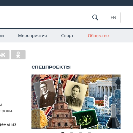
EN
ии
Мероприятия
Спорт
Общество
и.
сроки.
дены из