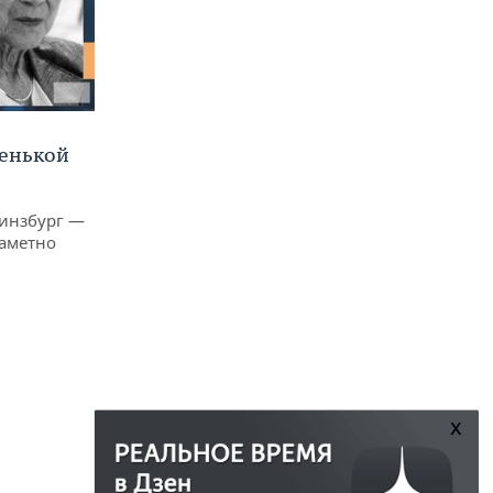
ленькой
Гинзбург —
заметно
x