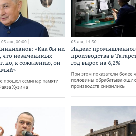
03 авг, 00:00
05 авг, 14:30
инниханов: «Как бы ни
Индекс промышленног
, что незаменимых
производства в Татарс
, но, к сожалению, он
год вырос на 6,2%
имый»
При этом показатели более 
половины обрабатывающих
не прошел семинар памяти
производств снизились
Фаяза Хузина