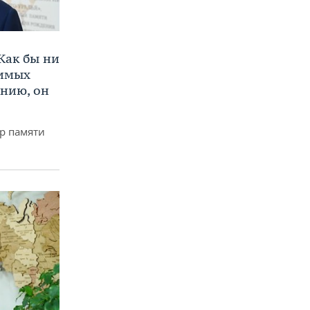
Как бы ни
нимых
ению, он
р памяти