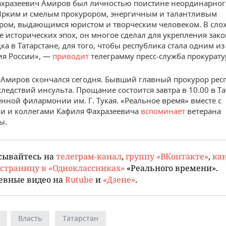
ахразеевич Амиров был личностью поистине неординарног
Ярким и смелым прокурором, энергичным и талантливым
ром, выдающимся юристом и творческим человеком. В сло
е исторических эпох, он многое сделал для укрепления зак
ка в Татарстане, для того, чтобы республика стала одним и
ия России», —
приводит
телеграмму пресс-служба прокурату
Амиров скончался сегодня. Бывший главный прокурор рес
следствий инсульта. Прощание состоится завтра в 10.00 в Т
енной филармонии им. Г. Тукая. «Реальное время» вместе с
и и коллегами Кафиля Фахразеевича
вспоминает
ветерана
ы.
сывайтесь на
телеграм-канал
,
группу «ВКонтакте»
,
кан
страницу в «Одноклассниках»
«Реального времени».
евные видео на
Rutube
и
«Дзене»
.
Власть
Татарстан