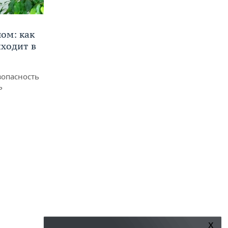
ом: как
ходит в
зопасность
ь
x