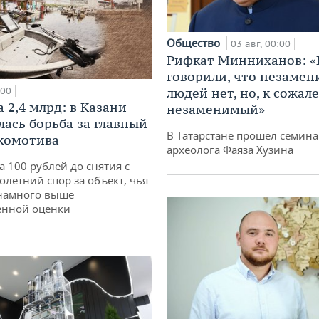
Общество
03 авг, 00:00
Рифкат Минниханов: «
говорили, что незаме
:00
людей нет, но, к сожал
 2,4 млрд: в Казани
незаменимый»
лась борьба за главный
В Татарстане прошел семина
комотива
археолога Фаяза Хузина
а 100 рублей до снятия с
олетний спор за объект, чья
 намного выше
енной оценки