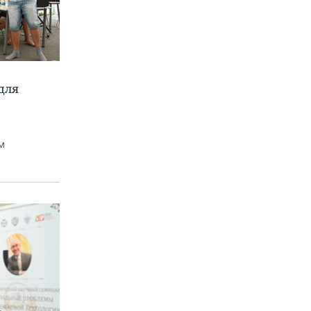
для
м