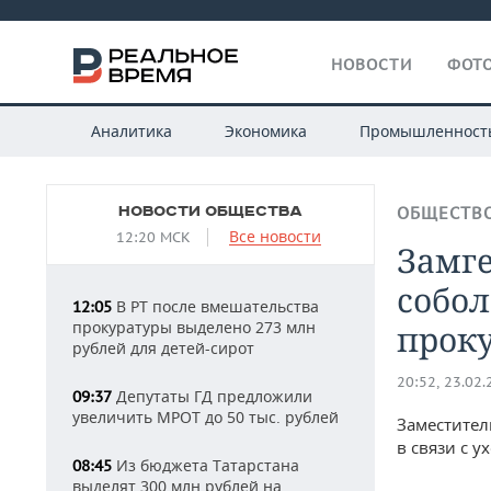
НОВОСТИ
ФОТО
Аналитика
Экономика
Промышленност
НОВОСТИ ОБЩЕСТВА
ОБЩЕСТВ
Все новости
12:20 МСК
Замг
собол
В РТ после вмешательства
12:05
прокуратуры выделено 273 млн
прок
рублей для детей-сирот
20:52, 23.02
Депутаты ГД предложили
09:37
увеличить МРОТ до 50 тыс. рублей
Заместител
в связи с 
Из бюджета Татарстана
08:45
выделят 300 млн рублей на