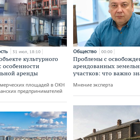
ость
Общество
31 июл, 18:10
00:00
 объекте культурного
Проблемы с освобожд
: особенности
арендованных земель
льной аренды
участков: что важно зн
ммерческих площадей в ОКН
Мнение эксперта
занских предпринимателей