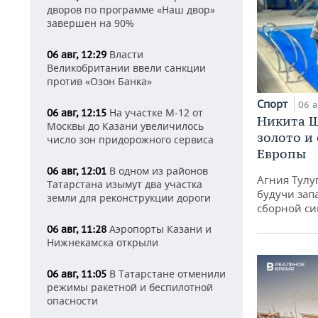
дворов по программе «Наш двор»
завершен на 90%
Власти
06 авг, 12:29
Великобритании ввели санкции
против «Озон Банка»
Спорт
06 а
На участке М-12 от
06 авг, 12:15
Никита Ш
Москвы до Казани увеличилось
золото и
число зон придорожного сервиса
Европы
В одном из районов
06 авг, 12:01
Агния Тулу
Татарстана изымут два участка
будучи зап
земли для реконструкции дороги
сборной си
Аэропорты Казани и
06 авг, 11:28
Нижнекамска открыли
В Татарстане отменили
06 авг, 11:05
режимы ракетной и беспилотной
опасности