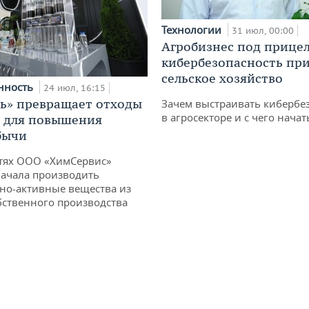
Технологии
31 июл, 00:00
Агробизнес под прицел
кибербезопасность при
сельское хозяйство
нность
24 июл, 16:15
ь» превращает отходы
Зачем выстраивать кибербе
в агросекторе и с чего начат
т для повышения
бычи
тях ООО «ХимСервис»
ачала производить
но-активные вещества из
бственного производства