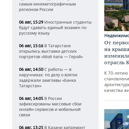
самым кинематографичным
регионом России
Иностранные студенты
06 авг, 15:29
будут сдавать единый экзамен по
русскому языку
Недвижим
От перво
В Татарстане
06 авг, 15:16
на крышах
открылись выставки детских
изменила
портретов «Мой папа — Герой»
отрасль 
С работы — в
06 авг, 14:50
К 70-летию
наручниках: по делу о взятке
становлени
задержали замглавы «Банка
архитектур
Татарстан»
качества ж
В России
06 авг, 14:05
зафиксированы массовые сбои
онлайн-сервисов и мобильной
связи
В Казани капремонт
06 авг, 13:25