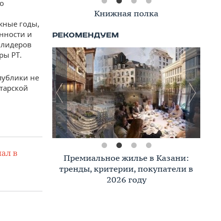
о
Книжная полка
жные годы,
онности и
з лидеров
ры РТ.
публики не
атарской
ал в
Премиальное жилье в Казани:
тренды, критерии, покупатели в
2026 году