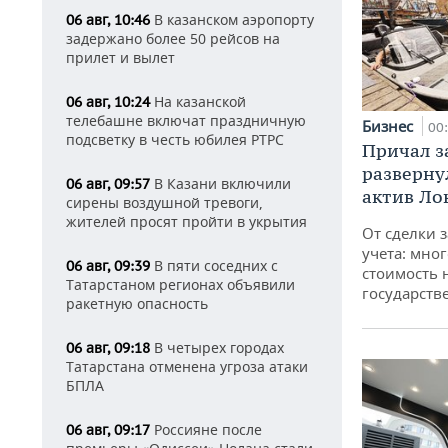
В казанском аэропорту
06 авг, 10:46
задержано более 50 рейсов на
прилет и вылет
На казанской
06 авг, 10:24
телебашне включат праздничную
Бизнес
00
подсветку в честь юбилея РТРС
Причал за
разверну
В Казани включили
06 авг, 09:57
актив Ло
сирены воздушной тревоги,
жителей просят пройти в укрытия
От сделки з
учета: мног
В пяти соседних с
06 авг, 09:39
стоимость
Татарстаном регионах объявили
государств
ракетную опасность
В четырех городах
06 авг, 09:18
Татарстана отменена угроза атаки
БПЛА
Россияне после
06 авг, 09:17