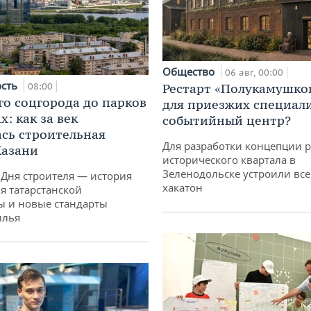
Общество
06 авг, 00:00
ость
08:00
Рестарт «Полукамушко
го соцгорода до парков
для приезжих специал
: как за век
событийный центр?
сь строительная
Для разработки концепции 
Казани
исторического квартала в
Зеленодольске устроили вс
 Дня строителя — история
хакатон
я татарстанской
ы и новые стандарты
илья