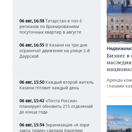
Татарстан в топ-5
06 авг, 16:38
регионов по бронированиям
посуточных квартир в августе
В Казани на три дня
06 авг, 16:35
Недвижим
ограничат движение на улице 2-й
Бизнес в
Даурской
наследия
национа
Аренда ко
Каждый второй житель
06 авг, 15:50
глазами ка
Казани готовит каждый день
«Почта России»
06 авг, 15:42
планирует обновить 215 отделений
до конца года
Экранизация «А зори
06 авг, 15:34
здесь тихие» сделала Карелию