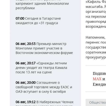
«Кафиль Ф
капремонт здания Минэкологии
масштаба. 
республики
организато
на перелом
Сегодня в Татарстане
07:00
правопоряд
ожидается до +31 градуса
возрожден
Напомним, 
перенес по
Премьер-министр
06 авг, 20:53
государств
Монголии примет участие в
соратникам
Восточном экономическом форуме
прокуратур
«Однажды летним
06 авг, 20:17
днем» уходит из театра Камала
после 13 лет на сцене
Подпи
MAX
и
Соглашение о
06 авг, 20:00
Ежедн
свободной торговле между ЕАЭС и
ОАЭ вступает в силу 6 октября
В Набережных Челнах
06 авг, 19:12
Общество