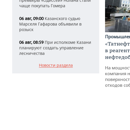
премьеры «Одиссеи» Нолана стали
чаще покупать Гомера
Казанского судью
06 авг, 09:00
Марселя Гафарова объявили в
розыск
Промышле
При исполкоме Казани
06 авг, 08:59
«Татнефт
планируют создать управление
в реаген
лесничества
нефтедо
Новости раздела
На мощнос
компания н
поверхност
отходов со