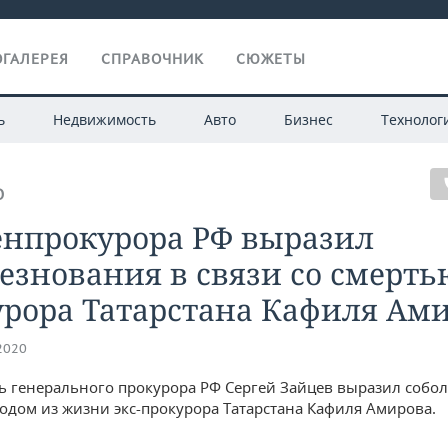
ГАЛЕРЕЯ
СПРАВОЧНИК
СЮЖЕТЫ
ь
Недвижимость
Авто
Бизнес
Технолог
О
енпрокурора РФ выразил
езнования в связи со смертью
урора Татарстана Кафиля Ам
.2020
ь генерального прокурора РФ Сергей Зайцев выразил собо
уходом из жизни экс-прокурора Татарстана Кафиля Амирова.