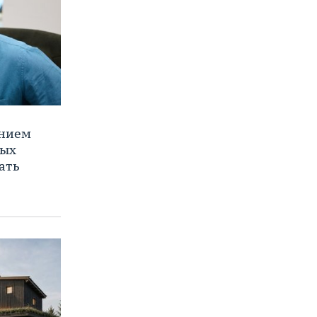
ением
ных
ать