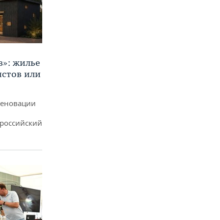
в»: жилье
истов или
реновации
ероссийский