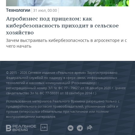
Технологии
31 июл, 00:00
Агробизнес под прицелом: как
кибербезопасность приходит в сельское
хозяйство
Зачем выстраивать кибербезопасность в агросекторе и с
чего начать
© 2015 - 2026 Сетевое издание «Реальное время» Зарегистрировано
Федеральной службой по надзору в сфере связи, информационных
технологий и массовых коммуникаций (Роскомнадзор) –
регистрационный номер ЭЛ № ФС 77 - 79627 от 18 декабря 2020 г. (ранее
свидетельство Эл № ФС 77-59331 от 18 сентября 2014 г.)
Использование материалов Реального Времени разрешено только с
предварительного согласия правообладателей, упоминание сайта и
прямая гиперссылка обязательны при частичном или полном
воспроизведении материалов.
18+