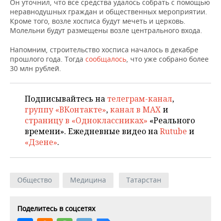
ВОДНЫЕ ВИДЫ СПОРТА
ОБРАЗОВАНИЕ
Он уточнил, что все средства удалось собрать с помощью
неравнодушных граждан и общественных мероприятии.
Кроме того, возле хосписа будут мечеть и церковь.
ХОККЕЙ С МЯЧОМ
ПРОИСШЕСТВИЯ
Молельни будут размещены возле центрального входа.
Напомним, строительство хосписа началось в декабре
прошлого года. Тогда
сообщалось
, что уже собрано более
30 млн рублей.
Подписывайтесь на
телеграм-канал
,
группу «ВКонтакте»
,
канал в MAX
и
страницу в «Одноклассниках»
«Реального
времени». Ежедневные видео на
Rutube
и
«Дзене»
.
Общество
Медицина
Татарстан
Поделитесь в соцсетях