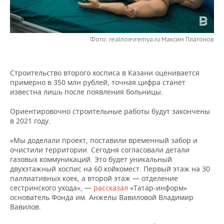
НЕФТЕХИМИЯ
РОЗНИЧНАЯ ТОРГОВЛЯ
НОВОСТИ ТЕХНОЛОГИЙ
МЕРОПРИЯТИЯ
НЕФТЬ
Фото: realnoevremya.ru Максим Платонов
ТРАНСПОРТ
IT
НОВОСТИ МЕРОПРИЯТИЙ
СПОРТ
ОПК
УСЛУГИ
МЕДИА
ВЫЕЗДНАЯ РЕДАКЦИЯ
НОВОСТИ СПОРТА
ОБЩЕСТВО
ЭНЕРГЕТИКА
Строительство второго хосписа в Казани оценивается
примерно в 350 млн рублей, точная цифра станет
ТЕЛЕКОММУНИКАЦИИ
БИЗНЕС-БРАНЧИ
ФУТБОЛ
НОВОСТИ ОБЩЕСТВА
ФОТОГАЛЕРЕЯ
известна лишь после появления больницы.
ONLINE-КОНФЕРЕНЦИИ
ХОККЕЙ
ВЛАСТЬ
СЮЖЕТЫ
Ориентировочно строительные работы будут закончены
в 2021 году.
ОТКРЫТАЯ ЛЕКЦИЯ
БАСКЕТБОЛ
ИНФРАСТРУКТУРА
СПРАВОЧНИК
«Мы доделали проект, поставили временный забор и
очистили территории. Сегодня согласовали детали
ВОЛЕЙБОЛ
ИСТОРИЯ
СПИСОК ПЕРСОН
ПОЛНАЯ ВЕРСИЯ
газовых коммуникаций. Это будет уникальный
двухэтажный хоспис на 60 койкомест. Первый этаж на 30
паллиативных коек, а второй этаж — отделение
КИБЕРСПОРТ
КУЛЬТУРА
СПИСОК КОМПАНИЙ
сестринского ухода», —
рассказал
«Татар-информ»
основатель Фонда им. Анжелы Вавиловой Владимир
ФИГУРНОЕ КАТАНИЕ
МЕДИЦИНА
Вавилов.