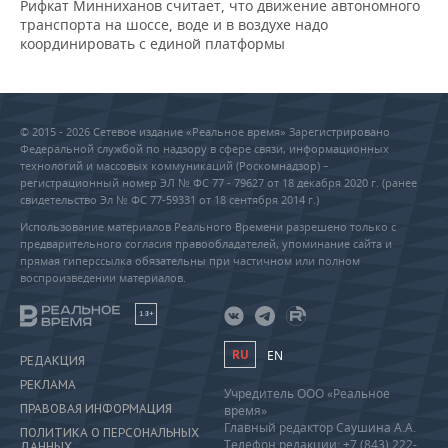
Рифкат Минниханов считает, что движение автономного
транспорта на шоссе, воде и в воздухе надо
координировать с единой платформы
© 2015 - 2026 Сетевое издание «Реальное время» Зарегистрировано
Федеральной службой по надзору в сфере связи, информационных
технологий и массовых коммуникаций (Роскомнадзор) –
регистрационный номер ЭЛ № ФС 77 - 79627 от 18 декабря 2020 г. (ранее
свидетельство Эл № ФС 77-59331 от 18 сентября 2014 г.)
Использование материалов Реального Времени разрешено только с
предварительного согласия правообладателей, упоминание сайта и
прямая гиперссылка обязательны при частичном или полном
воспроизведении материалов.
18+
RU
EN
РЕДАКЦИЯ
РЕКЛАМА
Учредитель ООО «Реальное
ПРАВОВАЯ ИНФОРМАЦИЯ
время»
Главный редактор Саушина А.А.
ПОЛИТИКА О ПЕРСОНАЛЬНЫХ
Телефон редакции: +7 (843) 222-
ДАННЫХ