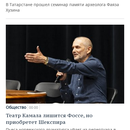
В Татарстане прошел семинар памяти археолога Фаяза
Хузина
Общество
00:00
Театр Камала лишится Фоссе, но
приобретет Шекспира
Пьеса норвежского драматурга уйдет из репертуара в