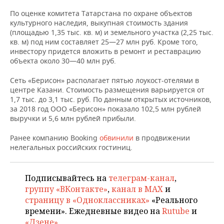
НЕФТЕХИМИЯ
По оценке комитета Татарстана по охране объектов
РОЗНИЧНАЯ ТОРГОВЛЯ
НОВОСТИ ТЕХНОЛОГИЙ
МЕРОПРИЯТИЯ
культурного наследия, выкупная стоимость здания
НЕФТЬ
(площадью 1,35 тыс. кв. м) и земельного участка (2,25 тыс.
ТРАНСПОРТ
IT
НОВОСТИ МЕРОПРИЯТИЙ
СПОРТ
кв. м) под ним составляет 25—27 млн руб. Кроме того,
ОПК
инвестору придется вложить в ремонт и реставрацию
объекта около 30—40 млн руб.
УСЛУГИ
МЕДИА
ВЫЕЗДНАЯ РЕДАКЦИЯ
НОВОСТИ СПОРТА
ОБЩЕСТВО
ЭНЕРГЕТИКА
Сеть «Берисон» располагает пятью лоукост-отелями в
ТЕЛЕКОММУНИКАЦИИ
БИЗНЕС-БРАНЧИ
ФУТБОЛ
НОВОСТИ ОБЩЕСТВА
ФОТОГАЛЕРЕЯ
центре Казани. Стоимость размещения варьируется от
1,7 тыс. до 3,1 тыс. руб. По данным открытых источников,
за 2018 год ООО «Берисон» показало 102,5 млн рублей
ONLINE-КОНФЕРЕНЦИИ
ХОККЕЙ
ВЛАСТЬ
СЮЖЕТЫ
выручки и 5,6 млн рублей прибыли.
ОТКРЫТАЯ ЛЕКЦИЯ
БАСКЕТБОЛ
ИНФРАСТРУКТУРА
СПРАВОЧНИК
Ранее компанию Booking
обвинили
в продвижении
нелегальных российских гостиниц.
ВОЛЕЙБОЛ
ИСТОРИЯ
СПИСОК ПЕРСОН
ПОЛНАЯ ВЕРСИЯ
Подписывайтесь на
телеграм-канал
,
КИБЕРСПОРТ
КУЛЬТУРА
СПИСОК КОМПАНИЙ
группу «ВКонтакте»
,
канал в MAX
и
страницу в «Одноклассниках»
«Реального
ФИГУРНОЕ КАТАНИЕ
МЕДИЦИНА
времени». Ежедневные видео на
Rutube
и
«Дзене»
.