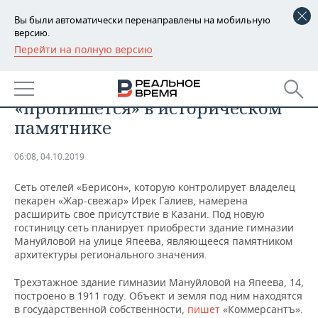
Вы были автоматически перенаправлены на мобильную
версию.
Перейти на полную версию
РЕГИОНЫ
БИЗНЕС
Казанская сеть отелей «Берисон»
БАШКОРТОСТАН
НОВОСТИ
«пропишется» в историческом
ТАТАРСТАН
АНАЛИТИКА
памятнике
УДМУРТИЯ
НОВОСТИ АНАЛИТИКИ
ЭКОНОМИКА
06:08, 04.10.2019
ДЕКЛАРАЦИИ О ДОХОДАХ
НОВОСТИ ЭКОНОМИКИ
ПРОМЫШЛЕННОСТЬ
Сеть отелей «Берисон», которую контролирует владелец
пекарен «Жар-свежар» Ирек Галиев, намерена
КОРОЛИ ГОСЗАКАЗА ПФО
ФИНАНСЫ
НОВОСТИ
НЕДВИЖИМОСТЬ
расширить свое присутствие в Казани. Под новую
ПРОМЫШЛЕННОСТИ
гостиницу сеть планирует приобрести здание гимназии
Мануйловой на улице Япеева, являющееся памятником
ВУЗЫ ТАТАРСТАНА
БАНКИ
НОВОСТИ НЕДВИЖИМОСТИ
АВТО
архитектуры регионального значения.
АГРОПРОМ
КОМУ ПРИНАДЛЕЖАТ
БЮДЖЕТ
НОВОСТИ АВТО
БИЗНЕС
Трехэтажное здание гимназии Мануйловой на Япеева, 14,
ТОРГОВЫЕ ЦЕНТРЫ
МАШИНОСТРОЕНИЕ
построено в 1911 году. Объект и земля под ним находятся
ТАТАРСТАНА
в государственной собственности,
пишет
«Коммерсантъ».
ИНВЕСТИЦИИ
НОВОСТИ БИЗНЕСА
ТЕХНОЛОГИИ