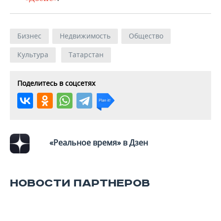
ВОДНЫЕ ВИДЫ СПОРТА
ОБРАЗОВАНИЕ
ХОККЕЙ С МЯЧОМ
ПРОИСШЕСТВИЯ
Бизнес
Недвижимость
Общество
Культура
Татарстан
Поделитесь в соцсетях
«Реальное время» в Дзен
НОВОСТИ ПАРТНЕРОВ