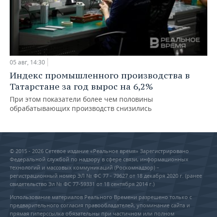
05 авг, 14:30
Индекс промышленного производства в
Татарстане за год вырос на 6,2%
При этом показатели более чем половины
обрабатывающих производств снизились
© 2015 - 2026 Сетевое издание «Реальное время» Зарегистрировано
Федеральной службой по надзору в сфере связи, информационных
технологий и массовых коммуникаций (Роскомнадзор) –
регистрационный номер ЭЛ № ФС 77 - 79627 от 18 декабря 2020 г. (ранее
свидетельство Эл № ФС 77-59331 от 18 сентября 2014 г.)
Использование материалов Реального Времени разрешено только с
предварительного согласия правообладателей, упоминание сайта и
прямая гиперссылка обязательны при частичном или полном