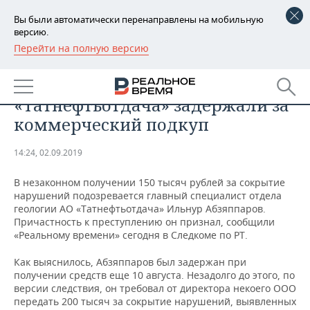
Вы были автоматически перенаправлены на мобильную
версию.
Перейти на полную версию
РЕГИОНЫ
ПРОИСШЕСТВИЯ
Специалиста АО
БАШКОРТОСТАН
НОВОСТИ
«Татнефтьотдача» задержали за
ТАТАРСТАН
АНАЛИТИКА
коммерческий подкуп
УДМУРТИЯ
НОВОСТИ АНАЛИТИКИ
ЭКОНОМИКА
14:24, 02.09.2019
ДЕКЛАРАЦИИ О ДОХОДАХ
НОВОСТИ ЭКОНОМИКИ
ПРОМЫШЛЕННОСТЬ
В незаконном получении 150 тысяч рублей за сокрытие
нарушений подозревается главный специалист отдела
КОРОЛИ ГОСЗАКАЗА ПФО
ФИНАНСЫ
НОВОСТИ
НЕДВИЖИМОСТЬ
геологии АО «Татнефтьотдача» Ильнур Абзяппаров.
ПРОМЫШЛЕННОСТИ
Причастность к преступлению он признал, сообщили
«Реальному времени» сегодня в Следкоме по РТ.
ВУЗЫ ТАТАРСТАНА
БАНКИ
НОВОСТИ НЕДВИЖИМОСТИ
АВТО
АГРОПРОМ
Как выяснилось, Абзяппаров был задержан при
КОМУ ПРИНАДЛЕЖАТ
БЮДЖЕТ
НОВОСТИ АВТО
БИЗНЕС
получении средств еще 10 августа. Незадолго до этого, по
ТОРГОВЫЕ ЦЕНТРЫ
МАШИНОСТРОЕНИЕ
версии следствия, он требовал от директора некоего ООО
ТАТАРСТАНА
передать 200 тысяч за сокрытие нарушений, выявленных
ИНВЕСТИЦИИ
НОВОСТИ БИЗНЕСА
ТЕХНОЛОГИИ