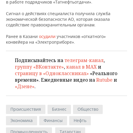
НЕФТЕХИМИЯ
в работе подрядчиков «Татнефтьотдачи».
РОЗНИЧНАЯ ТОРГОВЛЯ
НОВОСТИ ТЕХНОЛОГИЙ
МЕРОПРИЯТИЯ
Сигнал о действиях специалиста получила служба
НЕФТЬ
экономической безопасности АО, которая оказала
ТРАНСПОРТ
IT
НОВОСТИ МЕРОПРИЯТИЙ
СПОРТ
содействие правоохранительным органам.
ОПК
Ранее в Казани
осудили
участников «откатного»
УСЛУГИ
МЕДИА
ВЫЕЗДНАЯ РЕДАКЦИЯ
НОВОСТИ СПОРТА
ОБЩЕСТВО
конвейера на «Электроприборе».
ЭНЕРГЕТИКА
ТЕЛЕКОММУНИКАЦИИ
БИЗНЕС-БРАНЧИ
ФУТБОЛ
НОВОСТИ ОБЩЕСТВА
ФОТОГАЛЕРЕЯ
Подписывайтесь на
телеграм-канал
,
ONLINE-КОНФЕРЕНЦИИ
ХОККЕЙ
ВЛАСТЬ
СЮЖЕТЫ
группу «ВКонтакте»
,
канал в MAX
и
страницу в «Одноклассниках»
«Реального
ОТКРЫТАЯ ЛЕКЦИЯ
БАСКЕТБОЛ
ИНФРАСТРУКТУРА
СПРАВОЧНИК
времени». Ежедневные видео на
Rutube
и
«Дзене»
.
ВОЛЕЙБОЛ
ИСТОРИЯ
СПИСОК ПЕРСОН
ПОЛНАЯ ВЕРСИЯ
КИБЕРСПОРТ
КУЛЬТУРА
СПИСОК КОМПАНИЙ
Происшествия
Бизнес
Общество
ФИГУРНОЕ КАТАНИЕ
МЕДИЦИНА
Экономика
Финансы
Нефть
Промышленность
Татарстан