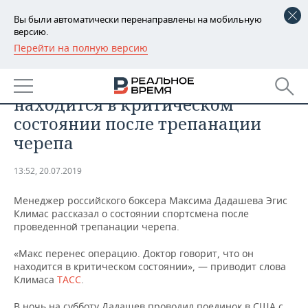
Вы были автоматически перенаправлены на мобильную
версию.
Перейти на полную версию
РЕГИОНЫ
СПОРТ
Российский боксер Дадашев
БАШКОРТОСТАН
НОВОСТИ
находится в критическом
ТАТАРСТАН
АНАЛИТИКА
состоянии после трепанации
черепа
УДМУРТИЯ
НОВОСТИ АНАЛИТИКИ
ЭКОНОМИКА
13:52, 20.07.2019
ДЕКЛАРАЦИИ О ДОХОДАХ
НОВОСТИ ЭКОНОМИКИ
ПРОМЫШЛЕННОСТЬ
Менеджер российского боксера Максима Дадашева Эгис
КОРОЛИ ГОСЗАКАЗА ПФО
ФИНАНСЫ
НОВОСТИ
НЕДВИЖИМОСТЬ
Климас рассказал о состоянии спортсмена после
ПРОМЫШЛЕННОСТИ
проведенной трепанации черепа.
ВУЗЫ ТАТАРСТАНА
БАНКИ
НОВОСТИ НЕДВИЖИМОСТИ
АВТО
АГРОПРОМ
«Макс перенес операцию. Доктор говорит, что он
находится в критическом состоянии», — приводит слова
КОМУ ПРИНАДЛЕЖАТ
БЮДЖЕТ
НОВОСТИ АВТО
БИЗНЕС
Климаса
ТАСС
.
ТОРГОВЫЕ ЦЕНТРЫ
МАШИНОСТРОЕНИЕ
ТАТАРСТАНА
ИНВЕСТИЦИИ
НОВОСТИ БИЗНЕСА
ТЕХНОЛОГИИ
В ночь на субботу Дадашев проводил поединок в США с