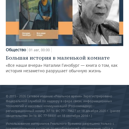
Общество
01 авг, 00:00
Большая история в маленькой комнате
«Все наши вчера» Наталии Гинзбург — книга о том, как
история незаметно разрушает обычную жизнь
© 2015 - 2026 Сетевое издание «Реальное время» Зарегистрировано
Федеральной службой по надзору в сфере связи, информационных
технологий и массовых коммуникаций (Роскомнадзор) –
регистрационный номер ЭЛ № ФС 77 - 79627 от 18 декабря 2020 г. (ранее
свидетельство Эл № ФС 77-59331 от 18 сентября 2014 г.)
Использование материалов Реального Времени разрешено только с
предварительного согласия правообладателей, упоминание сайта и