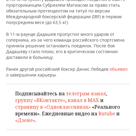
НЕФТЕХИМИЯ
пуэрториканцем Субриэлем Матиасом за право стать
обязательным претендентом на титул по версии
РОЗНИЧНАЯ ТОРГОВЛЯ
НОВОСТИ ТЕХНОЛОГИЙ
МЕРОПРИЯТИЯ
НЕФТЬ
Международной боксерской федерации (IBF) в первом
полусреднем весе (до 63,5 кг).
ТРАНСПОРТ
IT
НОВОСТИ МЕРОПРИЯТИЙ
СПОРТ
ОПК
В 11-м раунде Дадашев пропустил много ударов от
УСЛУГИ
МЕДИА
ВЫЕЗДНАЯ РЕДАКЦИЯ
НОВОСТИ СПОРТА
ОБЩЕСТВО
соперника, из-за чего команда российского спортсмена
ЭНЕРГЕТИКА
приняла решение остановить поединок. После боя
Дадашеву стало плохо, его в критическом состоянии
ТЕЛЕКОММУНИКАЦИИ
БИЗНЕС-БРАНЧИ
ФУТБОЛ
НОВОСТИ ОБЩЕСТВА
ФОТОГАЛЕРЕЯ
доставили в больницу.
ONLINE-КОНФЕРЕНЦИИ
ХОККЕЙ
ВЛАСТЬ
СЮЖЕТЫ
Ранее другой российский боксер Денис Лебедев
объявил
о завершении карьеры.
ОТКРЫТАЯ ЛЕКЦИЯ
БАСКЕТБОЛ
ИНФРАСТРУКТУРА
СПРАВОЧНИК
Подписывайтесь на
телеграм-канал
,
ВОЛЕЙБОЛ
ИСТОРИЯ
СПИСОК ПЕРСОН
ПОЛНАЯ ВЕРСИЯ
группу «ВКонтакте»
,
канал в MAX
и
страницу в «Одноклассниках»
«Реального
КИБЕРСПОРТ
КУЛЬТУРА
СПИСОК КОМПАНИЙ
времени». Ежедневные видео на
Rutube
и
«Дзене»
.
ФИГУРНОЕ КАТАНИЕ
МЕДИЦИНА