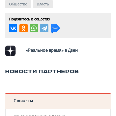
ВОДНЫЕ ВИДЫ СПОРТА
ОБРАЗОВАНИЕ
Общество
Власть
ХОККЕЙ С МЯЧОМ
ПРОИСШЕСТВИЯ
Поделитесь в соцсетях
«Реальное время» в Дзен
НОВОСТИ ПАРТНЕРОВ
Сюжеты