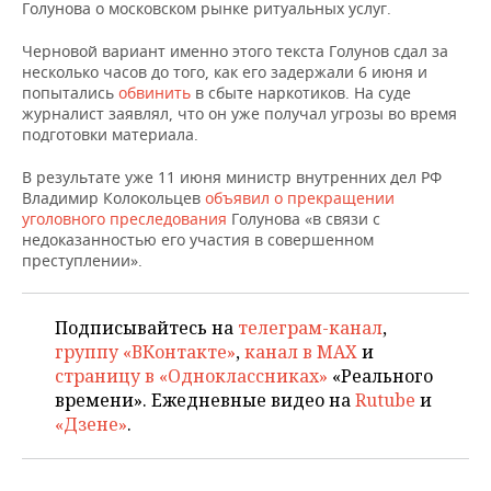
НЕФТЕХИМИЯ
Голунова о московском рынке ритуальных услуг.
РОЗНИЧНАЯ ТОРГОВЛЯ
НОВОСТИ ТЕХНОЛОГИЙ
МЕРОПРИЯТИЯ
Черновой вариант именно этого текста Голунов сдал за
НЕФТЬ
несколько часов до того, как его задержали 6 июня и
ТРАНСПОРТ
IT
НОВОСТИ МЕРОПРИЯТИЙ
СПОРТ
попытались
обвинить
в сбыте наркотиков. На суде
ОПК
журналист заявлял, что он уже получал угрозы во время
подготовки материала.
УСЛУГИ
МЕДИА
ВЫЕЗДНАЯ РЕДАКЦИЯ
НОВОСТИ СПОРТА
ОБЩЕСТВО
ЭНЕРГЕТИКА
В результате уже 11 июня министр внутренних дел РФ
ТЕЛЕКОММУНИКАЦИИ
БИЗНЕС-БРАНЧИ
ФУТБОЛ
НОВОСТИ ОБЩЕСТВА
ФОТОГАЛЕРЕЯ
Владимир Колокольцев
объявил о прекращении
уголовного преследования
Голунова «в связи с
недоказанностью его участия в совершенном
ONLINE-КОНФЕРЕНЦИИ
ХОККЕЙ
ВЛАСТЬ
СЮЖЕТЫ
преступлении».
ОТКРЫТАЯ ЛЕКЦИЯ
БАСКЕТБОЛ
ИНФРАСТРУКТУРА
СПРАВОЧНИК
Подписывайтесь на
телеграм-канал
,
ВОЛЕЙБОЛ
ИСТОРИЯ
СПИСОК ПЕРСОН
ПОЛНАЯ ВЕРСИЯ
группу «ВКонтакте»
,
канал в MAX
и
страницу в «Одноклассниках»
«Реального
КИБЕРСПОРТ
КУЛЬТУРА
СПИСОК КОМПАНИЙ
времени». Ежедневные видео на
Rutube
и
«Дзене»
.
ФИГУРНОЕ КАТАНИЕ
МЕДИЦИНА