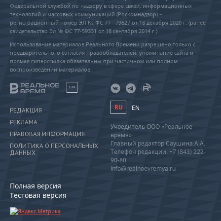
Федеральной службой по надзору в сфере связи, информационных
технологий и массовых коммуникаций (Роскомнадзор) –
регистрационный номер ЭЛ № ФС 77 - 79627 от 18 декабря 2020 г. (ранее
свидетельство Эл № ФС 77-59331 от 18 сентября 2014 г.)
Использование материалов Реального Времени разрешено только с
предварительного согласия правообладателей, упоминание сайта и
прямая гиперссылка обязательны при частичном или полном
воспроизведении материалов.
18+
RU
EN
РЕДАКЦИЯ
РЕКЛАМА
Учредитель ООО «Реальное
ПРАВОВАЯ ИНФОРМАЦИЯ
время»
Главный редактор Саушина А.А.
ПОЛИТИКА О ПЕРСОНАЛЬНЫХ
Телефон редакции: +7 (843) 222-
ДАННЫХ
90-80
info@realnoevremya.ru
Полная версия
Тестовая версия