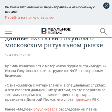
Вы были автоматически перенаправлены на мобильную
версию.
Перейти на полную версию
РЕГИОНЫ
ОБЩЕСТВО
В Кремле прокомментировали
БАШКОРТОСТАН
НОВОСТИ
данные из статьи Голунова о
ТАТАРСТАН
АНАЛИТИКА
московском ритуальном рынке
УДМУРТИЯ
НОВОСТИ АНАЛИТИКИ
ЭКОНОМИКА
12:43, 05.07.2019
ДЕКЛАРАЦИИ О ДОХОДАХ
НОВОСТИ ЭКОНОМИКИ
ПРОМЫШЛЕННОСТЬ
Кремль ознакомился с материалом журналиста «Медузы»
Ивана Голунова о связи сотрудников ФСБ с похоронным
КОРОЛИ ГОСЗАКАЗА ПФО
ФИНАНСЫ
НОВОСТИ
НЕДВИЖИМОСТЬ
бизнесом.
ПРОМЫШЛЕННОСТИ
«Ознакомились с материалами и в специальных службах,
ВУЗЫ ТАТАРСТАНА
БАНКИ
НОВОСТИ НЕДВИЖИМОСТИ
АВТО
а что касается дальнейших действий, то это прерогатива
АГРОПРОМ
тех самых ведомств», — заявил пресс-секретарь
КОМУ ПРИНАДЛЕЖАТ
БЮДЖЕТ
НОВОСТИ АВТО
БИЗНЕС
президента Дмитрий Песков, его слова
приводит
РБК.
ТОРГОВЫЕ ЦЕНТРЫ
МАШИНОСТРОЕНИЕ
ТАТАРСТАНА
Ранее «Медуза»
опубликовала
расследование Ивана
ИНВЕСТИЦИИ
НОВОСТИ БИЗНЕСА
ТЕХНОЛОГИИ