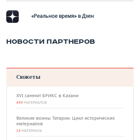
ВОДНЫЕ ВИДЫ СПОРТА
ОБРАЗОВАНИЕ
ХОККЕЙ С МЯЧОМ
ПРОИСШЕСТВИЯ
«Реальное время» в Дзен
НОВОСТИ ПАРТНЕРОВ
Сюжеты
XVI саммит БРИКС в Казани
499
МАТЕРИАЛОВ
Великие воины Татарии. Цикл исторических
материалов
24
МАТЕРИАЛА