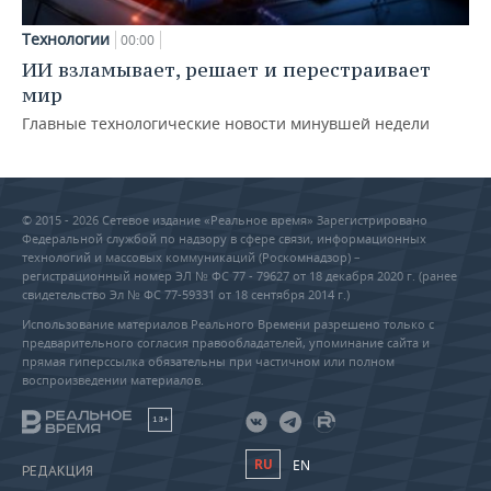
Технологии
00:00
ИИ взламывает, решает и перестраивает
мир
Главные технологические новости минувшей недели
© 2015 - 2026 Сетевое издание «Реальное время» Зарегистрировано
Федеральной службой по надзору в сфере связи, информационных
технологий и массовых коммуникаций (Роскомнадзор) –
регистрационный номер ЭЛ № ФС 77 - 79627 от 18 декабря 2020 г. (ранее
свидетельство Эл № ФС 77-59331 от 18 сентября 2014 г.)
Использование материалов Реального Времени разрешено только с
предварительного согласия правообладателей, упоминание сайта и
прямая гиперссылка обязательны при частичном или полном
воспроизведении материалов.
18+
RU
EN
РЕДАКЦИЯ