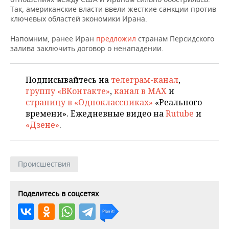
НЕФТЕХИМИЯ
Так, американские власти ввели жесткие санкции против
ключевых областей экономики Ирана.
РОЗНИЧНАЯ ТОРГОВЛЯ
НОВОСТИ ТЕХНОЛОГИЙ
МЕРОПРИЯТИЯ
НЕФТЬ
Напомним, ранее Иран
предложил
странам Персидского
ТРАНСПОРТ
IT
НОВОСТИ МЕРОПРИЯТИЙ
СПОРТ
залива заключить договор о ненападении.
ОПК
УСЛУГИ
МЕДИА
ВЫЕЗДНАЯ РЕДАКЦИЯ
НОВОСТИ СПОРТА
ОБЩЕСТВО
ЭНЕРГЕТИКА
Подписывайтесь на
телеграм-канал
,
ТЕЛЕКОММУНИКАЦИИ
БИЗНЕС-БРАНЧИ
ФУТБОЛ
НОВОСТИ ОБЩЕСТВА
ФОТОГАЛЕРЕЯ
группу «ВКонтакте»
,
канал в MAX
и
страницу в «Одноклассниках»
«Реального
ONLINE-КОНФЕРЕНЦИИ
ХОККЕЙ
ВЛАСТЬ
времени». Ежедневные видео на
Rutube
и
СЮЖЕТЫ
«Дзене»
.
ОТКРЫТАЯ ЛЕКЦИЯ
БАСКЕТБОЛ
ИНФРАСТРУКТУРА
СПРАВОЧНИК
ВОЛЕЙБОЛ
ИСТОРИЯ
СПИСОК ПЕРСОН
ПОЛНАЯ ВЕРСИЯ
Происшествия
КИБЕРСПОРТ
КУЛЬТУРА
СПИСОК КОМПАНИЙ
Поделитесь в соцсетях
ФИГУРНОЕ КАТАНИЕ
МЕДИЦИНА