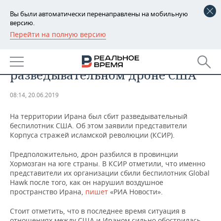
Вы были автоматически перенаправлены на мобильную
версию.
Перейти на полную версию
РЕГИОНЫ
ПРОИСШЕСТВИЯ
В Иране сообщили о сбитом
БАШКОРТОСТАН
НОВОСТИ
разведывательном дроне США
ТАТАРСТАН
АНАЛИТИКА
08:14, 20.06.2019
УДМУРТИЯ
НОВОСТИ АНАЛИТИКИ
ЭКОНОМИКА
На территории Ирана был сбит разведывательный
беспилотник США. Об этом заявили представители
ДЕКЛАРАЦИИ О ДОХОДАХ
НОВОСТИ ЭКОНОМИКИ
ПРОМЫШЛЕННОСТЬ
Корпуса стражей исламской революции (КСИР).
КОРОЛИ ГОСЗАКАЗА ПФО
ФИНАНСЫ
НОВОСТИ
НЕДВИЖИМОСТЬ
Предположительно, дрон разбился в провинции
ПРОМЫШЛЕННОСТИ
Хормозган на юге страны. В КСИР отметили, что именно
ВУЗЫ ТАТАРСТАНА
БАНКИ
НОВОСТИ НЕДВИЖИМОСТИ
АВТО
представители их организации сбили беспилотник Global
АГРОПРОМ
Hawk после того, как он нарушил воздушное
пространство Ирана,
пишет
«РИА Новости».
КОМУ ПРИНАДЛЕЖАТ
БЮДЖЕТ
НОВОСТИ АВТО
БИЗНЕС
ТОРГОВЫЕ ЦЕНТРЫ
МАШИНОСТРОЕНИЕ
ТАТАРСТАНА
Стоит отметить, что в последнее время ситуация в
ИНВЕСТИЦИИ
НОВОСТИ БИЗНЕСА
ТЕХНОЛОГИИ
отношениях между США и Ираном сильно обострилась.