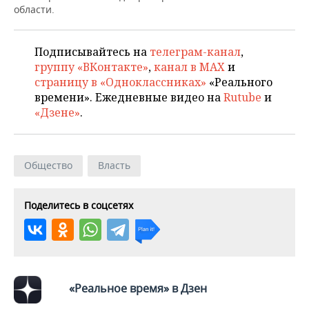
ВОДНЫЕ ВИДЫ СПОРТА
ОБРАЗОВАНИЕ
области.
ХОККЕЙ С МЯЧОМ
ПРОИСШЕСТВИЯ
Подписывайтесь на
телеграм-канал
,
группу «ВКонтакте»
,
канал в MAX
и
страницу в «Одноклассниках»
«Реального
времени». Ежедневные видео на
Rutube
и
«Дзене»
.
Общество
Власть
Поделитесь в соцсетях
«Реальное время» в Дзен