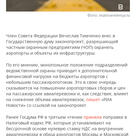
НЕФТЕХИМИЯ
РОЗНИЧНАЯ ТОРГОВЛЯ
НОВОСТИ ТЕХНОЛОГИЙ
МЕРОПРИЯТИЯ
НЕФТЬ
Фото: realnoevremya.ru
ТРАНСПОРТ
IT
НОВОСТИ МЕРОПРИЯТИЙ
СПОРТ
ОПК
Член Совета Федерации Вячеслав Тимченко внес в
УСЛУГИ
МЕДИА
ВЫЕЗДНАЯ РЕДАКЦИЯ
НОВОСТИ СПОРТА
ОБЩЕСТВО
Государственную думу законопроект, разрешающий
ЭНЕРГЕТИКА
частным охранным предприятиям (ЧОП) охранять
ТЕЛЕКОММУНИКАЦИИ
БИЗНЕС-БРАНЧИ
ФУТБОЛ
НОВОСТИ ОБЩЕСТВА
аэропорты и объекты их инфраструктуры.
ФОТОГАЛЕРЕЯ
По его мнению, монопольное положение подразделений
ONLINE-КОНФЕРЕНЦИИ
ХОККЕЙ
ВЛАСТЬ
СЮЖЕТЫ
ведомственной охраны приводит к дополнительной
финансовой нагрузке на бюджеты аэропортов с
ОТКРЫТАЯ ЛЕКЦИЯ
БАСКЕТБОЛ
ИНФРАСТРУКТУРА
СПРАВОЧНИК
небольшим пассажиропотоком. Это в свою очередь
сказывается на повышении аэропортовых сборов и цен
на пассажирские авиаперевозки и, как следствие, влияет
ВОЛЕЙБОЛ
ИСТОРИЯ
СПИСОК ПЕРСОН
ПОЛНАЯ ВЕРСИЯ
на снижение объема авиаперевозок,
пишет
«РИА
Новости» со ссылкой на законопроект.
КИБЕРСПОРТ
КУЛЬТУРА
СПИСОК КОМПАНИЙ
Ранее Госдума РФ в третьем чтении
приняла
поправки в
ФИГУРНОЕ КАТАНИЕ
МЕДИЦИНА
Налоговый кодекс РФ, которые устанавливают на
бессрочной основе нулевую ставку НДС на внутренние
авиаперевозки в обход аэропортов Москвы и Московской