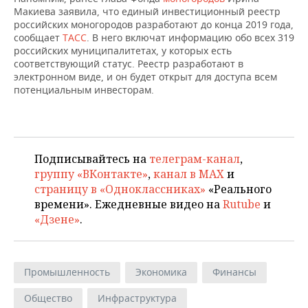
НЕФТЕХИМИЯ
Макиева заявила, что единый инвестиционный реестр
российских моногородов разработают до конца 2019 года,
РОЗНИЧНАЯ ТОРГОВЛЯ
НОВОСТИ ТЕХНОЛОГИЙ
МЕРОПРИЯТИЯ
НЕФТЬ
сообщает
ТАСС
. В него включат информацию обо всех 319
российских муниципалитетах, у которых есть
ТРАНСПОРТ
IT
НОВОСТИ МЕРОПРИЯТИЙ
СПОРТ
соответствующий статус. Реестр разработают в
ОПК
электронном виде, и он будет открыт для доступа всем
УСЛУГИ
МЕДИА
ВЫЕЗДНАЯ РЕДАКЦИЯ
НОВОСТИ СПОРТА
ОБЩЕСТВО
потенциальным инвесторам.
ЭНЕРГЕТИКА
ТЕЛЕКОММУНИКАЦИИ
БИЗНЕС-БРАНЧИ
ФУТБОЛ
НОВОСТИ ОБЩЕСТВА
ФОТОГАЛЕРЕЯ
ONLINE-КОНФЕРЕНЦИИ
ХОККЕЙ
ВЛАСТЬ
СЮЖЕТЫ
Подписывайтесь на
телеграм-канал
,
группу «ВКонтакте»
,
канал в MAX
и
ОТКРЫТАЯ ЛЕКЦИЯ
БАСКЕТБОЛ
ИНФРАСТРУКТУРА
СПРАВОЧНИК
страницу в «Одноклассниках»
«Реального
времени». Ежедневные видео на
Rutube
и
ВОЛЕЙБОЛ
ИСТОРИЯ
СПИСОК ПЕРСОН
ПОЛНАЯ ВЕРСИЯ
«Дзене»
.
КИБЕРСПОРТ
КУЛЬТУРА
СПИСОК КОМПАНИЙ
Промышленность
Экономика
Финансы
ФИГУРНОЕ КАТАНИЕ
МЕДИЦИНА
Общество
Инфраструктура