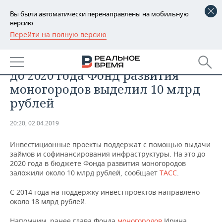
Вы были автоматически перенаправлены на мобильную
версию.
Перейти на полную версию
РЕГИОНЫ
ПРОМЫШЛЕННОСТЬ
На поддержку инвестпроектов
БАШКОРТОСТАН
НОВОСТИ
до 2020 года Фонд развития
ТАТАРСТАН
АНАЛИТИКА
моногородов выделил 10 млрд
рублей
УДМУРТИЯ
НОВОСТИ АНАЛИТИКИ
ЭКОНОМИКА
20:20, 02.04.2019
ДЕКЛАРАЦИИ О ДОХОДАХ
НОВОСТИ ЭКОНОМИКИ
ПРОМЫШЛЕННОСТЬ
Инвестиционные проекты поддержат с помощью выдачи
КОРОЛИ ГОСЗАКАЗА ПФО
ФИНАНСЫ
НОВОСТИ
НЕДВИЖИМОСТЬ
займов и софинансирования инфраструктуры. На это до
ПРОМЫШЛЕННОСТИ
2020 года в бюджете Фонда развития моногородов
ВУЗЫ ТАТАРСТАНА
БАНКИ
НОВОСТИ НЕДВИЖИМОСТИ
АВТО
заложили около 10 млрд рублей, сообщает
ТАСС
.
АГРОПРОМ
С 2014 года на поддержку инвестпроектов направлено
КОМУ ПРИНАДЛЕЖАТ
БЮДЖЕТ
НОВОСТИ АВТО
БИЗНЕС
около 18 млрд рублей.
ТОРГОВЫЕ ЦЕНТРЫ
МАШИНОСТРОЕНИЕ
ТАТАРСТАНА
ИНВЕСТИЦИИ
НОВОСТИ БИЗНЕСА
ТЕХНОЛОГИИ
Напомним, ранее глава Фонда
моногородов
Ирина