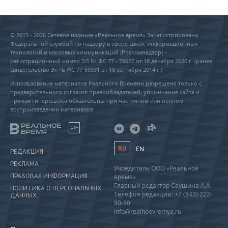
© 2015 - 2026 Сетевое издание «Реальное время» Зарегистрировано
Федеральной службой по надзору в сфере связи, информационных
технологий и массовых коммуникаций (Роскомнадзор) –
регистрационный номер ЭЛ № ФС 77 - 79627 от 18 декабря 2020 г. (ранее
свидетельство Эл № ФС 77-59331 от 18 сентября 2014 г.)
Использование материалов Реального Времени разрешено только с
предварительного согласия правообладателей, упоминание сайта и
прямая гиперссылка обязательны при частичном или полном
воспроизведении материалов.
18+
RU
EN
РЕДАКЦИЯ
РЕКЛАМА
Учредитель ООО «Реальное
ПРАВОВАЯ ИНФОРМАЦИЯ
время»
Главный редактор Саушина А.А.
ПОЛИТИКА О ПЕРСОНАЛЬНЫХ
Телефон редакции: +7 (843) 222-
ДАННЫХ
90-80
info@realnoevremya.ru