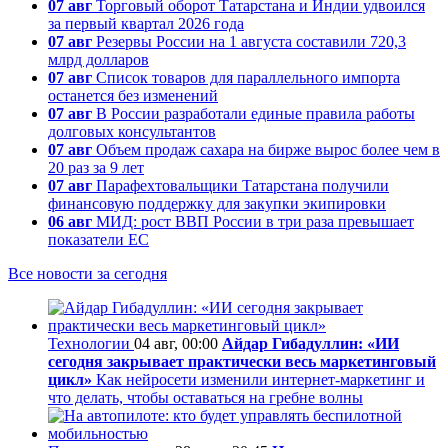
07 авг
Торговый оборот Татарстана и Индии удвоился
за первый квартал 2026 года
07 авг
Резервы России на 1 августа составили 720,3
млрд долларов
07 авг
Список товаров для параллельного импорта
останется без изменений
07 авг
В России разработали единые правила работы
долговых консультантов
07 авг
Объем продаж сахара на бирже вырос более чем в
20 раз за 9 лет
07 авг
Парафехтовальщики Татарстана получили
финансовую поддержку для закупки экипировки
06 авг
МИД: рост ВВП России в три раза превышает
показатели ЕС
Все новости за сегодня
Технологии
04 авг, 00:00
Айдар Гибадуллин: «ИИ
сегодня закрывает практически весь маркетинговый
цикл»
Как нейросети изменили интернет-маркетинг и
что делать, чтобы оставаться на гребне волны