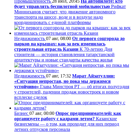
Промышленность
28 июл, 20:45
На автопилоте: кто
будет управлять беспилотной мобильностью
Рифкат
Минниханов считает, что движение автономного
транспорта на шоссе, воде и в воздухе надо
координировать с единой платформы
Недвижимость
07 авг, 08:00
От первого соцгорода до
парков на крышах: как за век изменилась
строительная отрасль Казани
К 70-летию Дня
строителя — история становления татарстанской
архитектуры и новые стандарты качества жилья
Недвижимость
07 авг, 17:32
Марат Айзатуллин:
«Ситуация непростая, но пока мы держимся
устойчиво»
Глава Минстроя РТ — об итогах полугодия
у строителей, падении продаж новостроек и новом
всплеске сделок
Бизнес
07 авг, 00:00
Опрос предпринимателей: как
организуете работу с кадрами летом?
Казанские
бизнесмены — о том, как проходит для них период
летних отпусков персонала