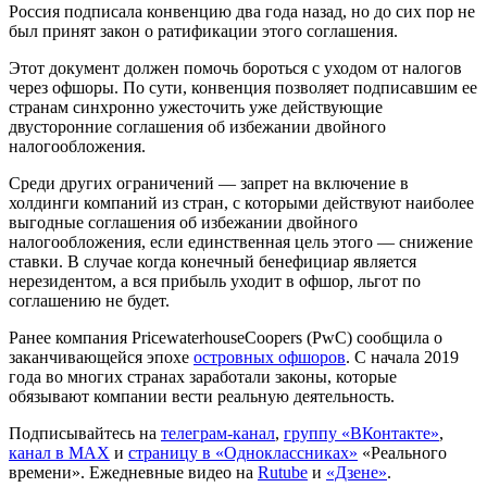
Россия подписала конвенцию два года назад, но до сих пор не
был принят закон о ратификации этого соглашения.
Этот документ должен помочь бороться с уходом от налогов
через офшоры. По сути, конвенция позволяет подписавшим ее
странам синхронно ужесточить уже действующие
двусторонние соглашения об избежании двойного
налогообложения.
Среди других ограничений — запрет на включение в
холдинги компаний из стран, с которыми действуют наиболее
выгодные соглашения об избежании двойного
налогообложения, если единственная цель этого — снижение
ставки. В случае когда конечный бенефициар является
нерезидентом, а вся прибыль уходит в офшор, льгот по
соглашению не будет.
Ранее компания PricewaterhouseCoopers (PwC) сообщила о
заканчивающейся эпохе
островных офшоров
. С начала 2019
года во многих странах заработали законы, которые
обязывают компании вести реальную деятельность.
Подписывайтесь на
телеграм-канал
,
группу «ВКонтакте»
,
канал в MAX
и
страницу в «Одноклассниках»
«Реального
времени». Ежедневные видео на
Rutube
и
«Дзене»
.