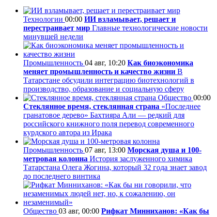
Технологии
00:00
ИИ взламывает, решает и
перестраивает мир
Главные технологические новости
минувшей недели
Промышленность
04 авг, 10:20
Как биоэкономика
меняет промышленность и качество жизни
В
Татарстане обсудили интеграцию биотехнологий в
производство, образование и социальную сферу
Общество
00:00
Стеклянное время, стеклянная страна
«Последнее
гранатовое дерево» Бахтияра Али — редкий для
российского книжного поля перевод современного
курдского автора из Ирака
Промышленность
07 авг, 13:00
Морская душа и 100-
метровая колонна
История заслуженного химика
Татарстана Олега Жогина, который 32 года знает завод
до последнего винтика
Общество
03 авг, 00:00
Рифкат Минниханов: «Как бы