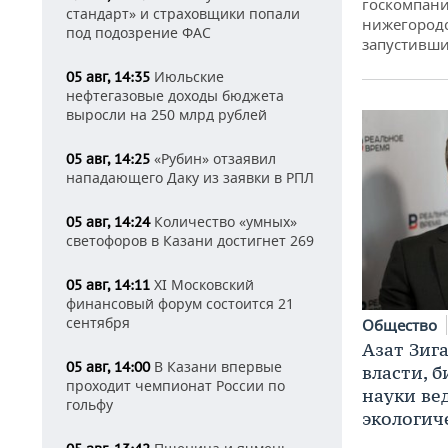
госкомпани
стандарт» и страховщики попали
нижегородс
под подозрение ФАС
запустивши
Июльские
05 авг, 14:35
нефтегазовые доходы бюджета
выросли на 250 млрд рублей
«Рубин» отзаявил
05 авг, 14:25
нападающего Даку из заявки в РПЛ
Количество «умных»
05 авг, 14:24
светофоров в Казани достигнет 269
XI Московский
05 авг, 14:11
финансовый форум состоится 21
сентября
Общество
Азат Зиг
В Казани впервые
05 авг, 14:00
власти, б
проходит чемпионат России по
науки ве
гольфу
экологич