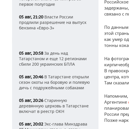
Российское
первое полугодие
задержаны
связано с 
Власти России
05 авг, 21:20
продлили разрешение на выпуск
По данным 
бензина «Евро-3»
этой страны
как умер о
тонны кока
За день над
05 авг, 20:58
На фотогра
Татарстаном и еще 12 регионами
сбили 200 украинских БПЛА
кирпичеобр
В правоохр
центра, ко
В Татарстане открыли
05 авг, 20:46
сезон охоты на боровую и полевую
Там сказал
дичь с подружейными собаками
Напомним, 
Старинную
05 авг, 20:26
Аргентине
деревянную церковь в Татарстане
планировал
включат в реестр ОКН
России пре
Позже нар
Экс-глава Минздрава
05 авг, 20:02