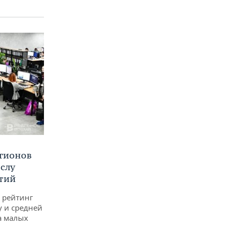
егионов
ислу
тий
 рейтинг
у и средней
а малых