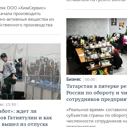
тях ООО «ХимСервис»
ачала производить
но-активные вещества из
бственного производства
Бизнес
00:00
Татарстан в пятерке р
России по обороту и ч
сотрудников предприя
вг, 15:30
«Реальное время» составило
абот»: ждет ли
субъектов страны по оборот
ов Гатиятулин и как
численности сотрудников н
» вышел из отпуска
предприятиях