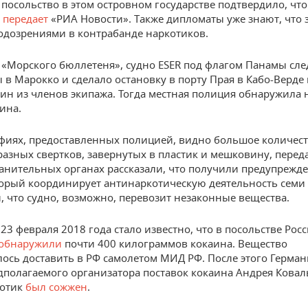
 посольство в этом островном государстве подтвердило, чт
,
передает
«РИА Новости». Также дипломаты уже знают, что
подозрениями в контрабанде наркотиков.
«Морского бюллетеня», судно ESER под флагом Панамы сле
 в Марокко и сделало остановку в порту Прая в Кабо-Верде 
дин из членов экипажа. Тогда местная полиция обнаружила н
ина.
фиях, предоставленных полицией, видно большое количес
азных свертков, завернутых в пластик и мешковину, передае
анительных органах рассказали, что получили предупрежде
торый координирует антинаркотическую деятельность семи 
и, что судно, возможно, перевозит незаконные вещества.
23 февраля 2018 года стало известно, что в посольстве Росс
обнаружили
почти 400 килограммов кокаина. Вещество
ось доставить в РФ самолетом МИД РФ. После этого Герма
дполагаемого организатора поставок кокаина Андрея Ковал
котик
был сожжен
.