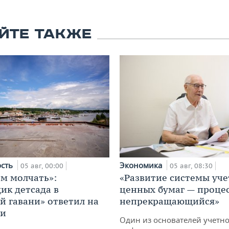
ЙТЕ ТАКЖЕ
ость
Экономика
05 авг, 00:00
05 авг, 08:30
м молчать»:
«Развитие системы уче
ик детсада в
ценных бумаг — проце
й гавани» ответил на
непрекращающийся»
ии
Один из основателей учетн