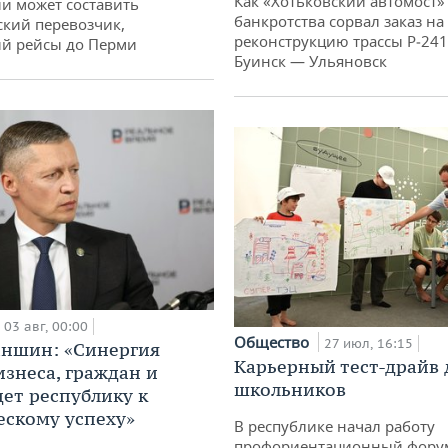
Как «Хотьковский автомост»
и может составить
банкротства сорвал заказ на
кий перевозчик,
реконструкцию трассы Р‑241
й рейсы до Перми
Буинск — Ульяновск
03 авг, 00:00
Общество
27 июл, 16:15
аншин: «Синергия
Карьерный тест-драйв 
изнеса, граждан и
школьников
дет республику к
ескому успеху»
В республике начал работу
профориентационный фору