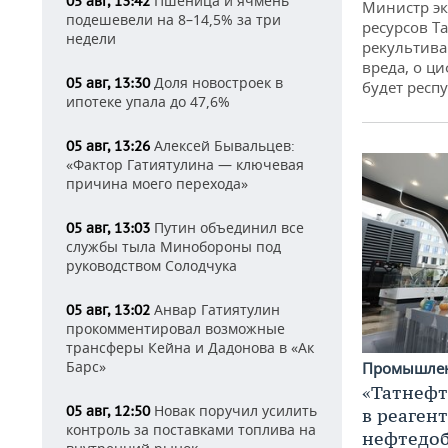
Пшеница и ячмень
05 авг, 13:42
Министр э
подешевели на 8–14,5% за три
ресурсов Та
недели
рекультива
вреда, о ц
Доля новостроек в
05 авг, 13:30
будет респу
ипотеке упала до 47,6%
Алексей Бывальцев:
05 авг, 13:26
«Фактор Гатиятулина — ключевая
причина моего перехода»
Путин объединил все
05 авг, 13:03
службы тыла Минобороны под
руководством Солодчука
Анвар Гатиятулин
05 авг, 13:02
прокомментировал возможные
трансферы Кейна и Дадонова в «Ак
Барс»
Промышле
«Татнефт
Новак поручил усилить
05 авг, 12:50
в реаген
контроль за поставками топлива на
нефтедо