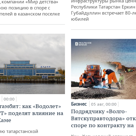
инфраструктуры рынка ценн
 компании «Мир детства»
Республики Татарстан Еркин
вою позицию в споре с
Губайдуллин встречает 80-л
телей в казанском поселке
юбилей
а
00:00
Бизнес
05 авг, 00:00
гамбит: как «Водолет»
Подрядчику «Волго-
РТ» поделят влияние на
Вятскуправтодора» отк
Каме
споре по контракту на 
ю татарстанской