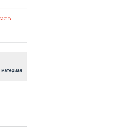
ал в
 материал