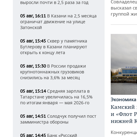
Совладелец
выросли почти в 2,5 раза за год
высказал с
группой жи
В Казани на 2,5 месяца
05 авг, 16:11
ограничат движение на улице
Затонской
Сквер у памятника
05 авг, 15:45
Бутлерову в Казани планируют
открыть к концу лета
В России продажи
05 авг, 15:30
крупнотоннажных грузовиков
снизились на 3,6% за месяц
Средняя зарплата в
05 авг, 15:14
Татарстане увеличилась на 16,5%
Экономик
по итогам января — мая 2026-го
Камский 
и «Флот 
Солодчук получил пост
05 авг, 14:51
нижней 
замминистра обороны
Конкуренци
Банк «Русский
05 авг, 14:45