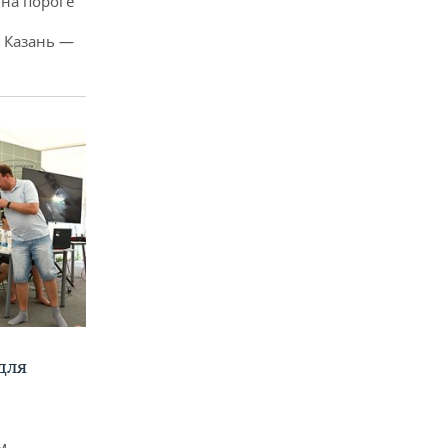
 на пороге
 Казань —
для
м