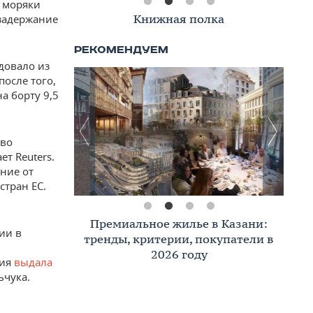
о моряки
Книжная полка
 задержание
довало из
после того,
а борту 9,5
тво
т Reuters.
ние от
стран ЕС.
Премиальное жилье в Казани:
ии в
тренды, критерии, покупатели в
2026 году
ния
выдала
ьчука.