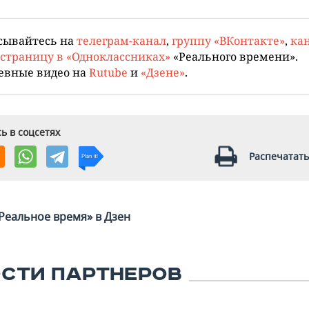
сывайтесь на
телеграм-канал
,
группу «ВКонтакте»
,
кан
страницу в «Одноклассниках»
«Реального времени».
евные видео на
Rutube
и
«Дзене»
.
ь в соцсетях
Распечатать
Реальное время» в Дзен
СТИ ПАРТНЕРОВ