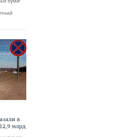
ых бумаг
етний
азали в
12,9 млрд