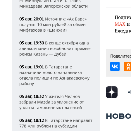
РТ Миннуллин стал и. о. главы
Минздрава Запорожской области
Подпи
Источник: «Ак Барс»
05 авг, 20:01
MAX
и
получит 10 млн рублей за обмен
Мифтахова в «Шанхай»
Ежедн
В конце октября одна
05 авг, 19:30
авиакомпания возобновит прямые
рейсы Казань — Дубай
Поделитес
В Татарстане
05 авг, 19:01
назначили нового начальника
отдела полиции по Азнакаевскому
району
«
У жителя Челнов
05 авг, 18:32
забрали Mazda за уклонение от
уплаты таможенных платежей
НОВО
В Татарстане направят
05 авг, 18:12
778 млн рублей на субсидии