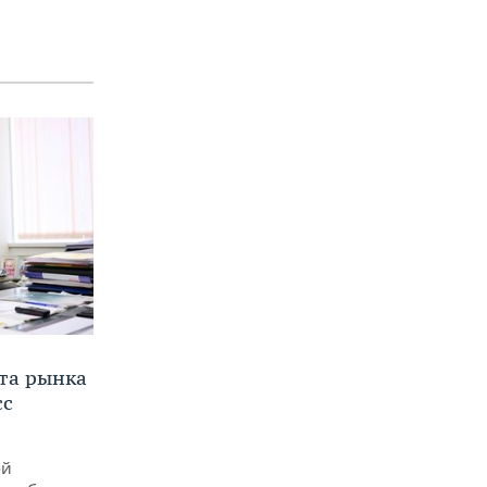
та рынка
сс
ой