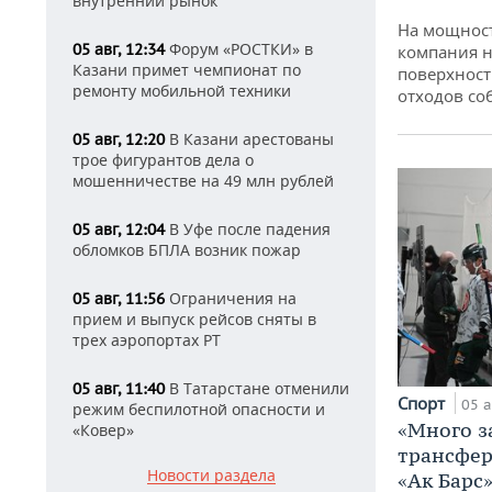
внутренний рынок
На мощнос
Форум «РОСТКИ» в
05 авг, 12:34
компания н
Казани примет чемпионат по
поверхност
ремонту мобильной техники
отходов со
В Казани арестованы
05 авг, 12:20
трое фигурантов дела о
мошенничестве на 49 млн рублей
В Уфе после падения
05 авг, 12:04
обломков БПЛА возник пожар
Ограничения на
05 авг, 11:56
прием и выпуск рейсов сняты в
трех аэропортах РТ
В Татарстане отменили
05 авг, 11:40
Спорт
05 а
режим беспилотной опасности и
«Много з
«Ковер»
трансфер
Новости раздела
«Ак Барс