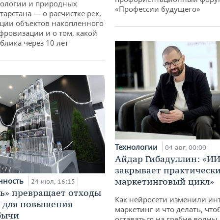
кологии и природных
«Профессии будущего»
тарстана — о расчистке рек,
ции объектов накопленного
ифровизации и о том, какой
блика через 10 лет
Технологии
04 авг, 00:00
Айдар Гибадуллин: «ИИ
закрывает практически
нность
маркетинговый цикл»
24 июл, 16:15
ь» превращает отходы
Как нейросети изменили ин
т для повышения
маркетинг и что делать, что
бычи
оставаться на гребне волны