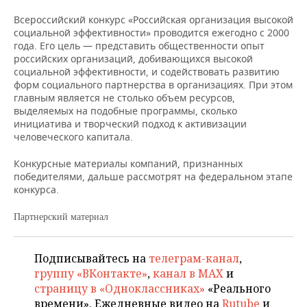
ВОДНЫЕ ВИДЫ СПОРТА
ОБРАЗОВАНИЕ
Всероссийский конкурс «Российская организация высокой
социальной эффективности» проводится ежегодно с 2000
ХОККЕЙ С МЯЧОМ
ПРОИСШЕСТВИЯ
года. Его цель — представить общественности опыт
российских организаций, добивающихся высокой
социальной эффективности, и содействовать развитию
форм социального партнерства в организациях. При этом
главным является не столько объем ресурсов,
выделяемых на подобные программы, сколько
инициатива и творческий подход к активизации
человеческого капитала.
Конкурсные материалы компаний, признанных
победителями, дальше рассмотрят на федеральном этапе
конкурса.
Партнерский материал
Подписывайтесь на
телеграм-канал
,
группу «ВКонтакте»
,
канал в MAX
и
страницу в «Одноклассниках»
«Реального
времени». Ежедневные видео на
Rutube
и