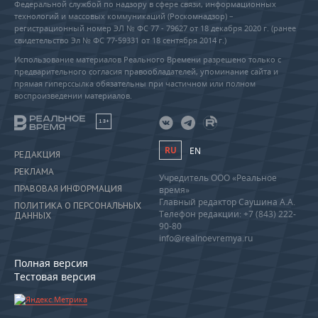
Федеральной службой по надзору в сфере связи, информационных
технологий и массовых коммуникаций (Роскомнадзор) –
регистрационный номер ЭЛ № ФС 77 - 79627 от 18 декабря 2020 г. (ранее
свидетельство Эл № ФС 77-59331 от 18 сентября 2014 г.)
Использование материалов Реального Времени разрешено только с
предварительного согласия правообладателей, упоминание сайта и
прямая гиперссылка обязательны при частичном или полном
воспроизведении материалов.
18+
RU
EN
РЕДАКЦИЯ
РЕКЛАМА
Учредитель ООО «Реальное
ПРАВОВАЯ ИНФОРМАЦИЯ
время»
Главный редактор Саушина А.А.
ПОЛИТИКА О ПЕРСОНАЛЬНЫХ
Телефон редакции: +7 (843) 222-
ДАННЫХ
90-80
info@realnoevremya.ru
Полная версия
Тестовая версия