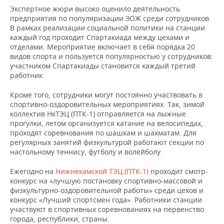
НЕФТЕХИМИЯ
Экспертное жюри высоко оценило деятельность
предприятия по популяризации ЗОЖ среди сотрудников.
РОЗНИЧНАЯ ТОРГОВЛЯ
НОВОСТИ ТЕХНОЛОГИЙ
МЕРОПРИЯТИЯ
НЕФТЬ
В рамках реализации социальной политики на станции
каждый год проходит Спартакиада между цехами и
ТРАНСПОРТ
IT
НОВОСТИ МЕРОПРИЯТИЙ
СПОРТ
отделами. Мероприятие включает в себя порядка 20
ОПК
видов спорта и пользуется популярностью у сотрудников:
УСЛУГИ
МЕДИА
ВЫЕЗДНАЯ РЕДАКЦИЯ
НОВОСТИ СПОРТА
ОБЩЕСТВО
участником Спартакиады становится каждый третий
ЭНЕРГЕТИКА
работник.
ТЕЛЕКОММУНИКАЦИИ
БИЗНЕС-БРАНЧИ
ФУТБОЛ
НОВОСТИ ОБЩЕСТВА
ФОТОГАЛЕРЕЯ
Кроме того, сотрудники могут постоянно участвовать в
спортивно-оздоровительных мероприятиях. Так, зимой
ONLINE-КОНФЕРЕНЦИИ
ХОККЕЙ
ВЛАСТЬ
СЮЖЕТЫ
коллектив НкТЭЦ (ПТК-1) отправляется на лыжные
прогулки, летом организуется катание на велосипедах,
проходят соревнования по шашкам и шахматам. Для
ОТКРЫТАЯ ЛЕКЦИЯ
БАСКЕТБОЛ
ИНФРАСТРУКТУРА
СПРАВОЧНИК
регулярных занятий физкультурой работают секции по
настольному теннису, футболу и волейболу.
ВОЛЕЙБОЛ
ИСТОРИЯ
СПИСОК ПЕРСОН
ПОЛНАЯ ВЕРСИЯ
Ежегодно на
Нижнекамской ТЭЦ (ПТК-1)
проходит смотр-
КИБЕРСПОРТ
КУЛЬТУРА
СПИСОК КОМПАНИЙ
конкурс на «лучшую постановку спортивно-массовой и
физкультурно-оздоровительной работы» среди цехов и
конкурс «Лучший спортсмен года». Работники станции
ФИГУРНОЕ КАТАНИЕ
МЕДИЦИНА
участвуют в спортивных соревнованиях на первенство
города, республики, страны.