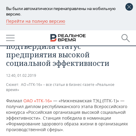
Вы были автоматически перенаправлены на мобильную
версию.
Перейти на полную версию
РЕГИОНЫ
ПРОМЫШЛЕННОСТЬ
Нижнекамская ТЭЦ (ПТК-1)
БАШКОРТОСТАН
НОВОСТИ
подтвердила статус
ТАТАРСТАН
АНАЛИТИКА
предприятия высокой
социальной эффективности
УДМУРТИЯ
НОВОСТИ АНАЛИТИКИ
ЭКОНОМИКА
12:40, 01.02.2019
ДЕКЛАРАЦИИ О ДОХОДАХ
НОВОСТИ ЭКОНОМИКИ
ПРОМЫШЛЕННОСТЬ
Сюжет:
АО «ТГК-16» – все статьи в бизнес-газете «Реальное
время»
КОРОЛИ ГОСЗАКАЗА ПФО
ФИНАНСЫ
НОВОСТИ
НЕДВИЖИМОСТЬ
ПРОМЫШЛЕННОСТИ
Филиал
ОАО «ТГК-16»
— «Нижнекамская ТЭЦ (ПТК-1)» —
ВУЗЫ ТАТАРСТАНА
БАНКИ
НОВОСТИ НЕДВИЖИМОСТИ
АВТО
получил диплом республиканского этапа Всероссийского
АГРОПРОМ
конкурса «Российская организация высокой социальной
эффективности». Станция победила в номинации
КОМУ ПРИНАДЛЕЖАТ
БЮДЖЕТ
НОВОСТИ АВТО
БИЗНЕС
«Формирование здорового образа жизни в организациях
ТОРГОВЫЕ ЦЕНТРЫ
МАШИНОСТРОЕНИЕ
ТАТАРСТАНА
производственной сферы».
ИНВЕСТИЦИИ
НОВОСТИ БИЗНЕСА
ТЕХНОЛОГИИ