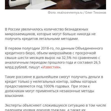
НЕФТЕХИМИЯ
РОЗНИЧНАЯ ТОРГОВЛЯ
НОВОСТИ ТЕХНОЛОГИЙ
МЕРОПРИЯТИЯ
НЕФТЬ
Фото: realnoevremya.ru / Олег Тихонов
ТРАНСПОРТ
IT
НОВОСТИ МЕРОПРИЯТИЙ
СПОРТ
ОПК
В России увеличилось количество безнадежных
УСЛУГИ
МЕДИА
ВЫЕЗДНАЯ РЕДАКЦИЯ
НОВОСТИ СПОРТА
ОБЩЕСТВО
микрозаемщиков, которые могут больше никогда не
ЭНЕРГЕТИКА
получить кредитов легальными методами.
ТЕЛЕКОММУНИКАЦИИ
БИЗНЕС-БРАНЧИ
ФУТБОЛ
НОВОСТИ ОБЩЕСТВА
ФОТОГАЛЕРЕЯ
В первом полугодии 2018-го, по данным Объединенного
кредитного бюро, объем микрозаймов с просрочкой
ONLINE-КОНФЕРЕНЦИИ
ХОККЕЙ
ВЛАСТЬ
СЮЖЕТЫ
свыше шести месяцев вырос на 32,5% по сравнению с
аналогичным периодом прошлого года и составил 26,5
ОТКРЫТАЯ ЛЕКЦИЯ
БАСКЕТБОЛ
ИНФРАСТРУКТУРА
СПРАВОЧНИК
млрд рублей, пишут «
Известия
».
Такие россияне в дальнейшем смогут получить деньги в
ВОЛЕЙБОЛ
ИСТОРИЯ
СПИСОК ПЕРСОН
ПОЛНАЯ ВЕРСИЯ
кредит только у нелегальных контор, займы которых
предоставляются под 1000% годовых. При этом к
КИБЕРСПОРТ
КУЛЬТУРА
СПИСОК КОМПАНИЙ
должникам могут применяться незаконные методы
взыскания.
ФИГУРНОЕ КАТАНИЕ
МЕДИЦИНА
Эксперты объясняют сложившуюся ситуацию в том числе
падением уровня доходов граждан, а также их