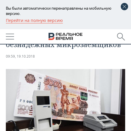
Вы были автоматически перенаправлены на мобильную
версию.
Перейти на полную версию
РЕГИОНЫ
АНАЛИТИКА
В России выросло число
БАШКОРТОСТАН
НОВОСТИ
безнадежных микрозаемщиков
ТАТАРСТАН
АНАЛИТИКА
09:59, 19.10.2018
УДМУРТИЯ
НОВОСТИ АНАЛИТИКИ
ЭКОНОМИКА
ДЕКЛАРАЦИИ О ДОХОДАХ
НОВОСТИ ЭКОНОМИКИ
ПРОМЫШЛЕННОСТЬ
КОРОЛИ ГОСЗАКАЗА ПФО
ФИНАНСЫ
НОВОСТИ
НЕДВИЖИМОСТЬ
ПРОМЫШЛЕННОСТИ
ВУЗЫ ТАТАРСТАНА
БАНКИ
НОВОСТИ НЕДВИЖИМОСТИ
АВТО
АГРОПРОМ
КОМУ ПРИНАДЛЕЖАТ
БЮДЖЕТ
НОВОСТИ АВТО
БИЗНЕС
ТОРГОВЫЕ ЦЕНТРЫ
МАШИНОСТРОЕНИЕ
ТАТАРСТАНА
ИНВЕСТИЦИИ
НОВОСТИ БИЗНЕСА
ТЕХНОЛОГИИ