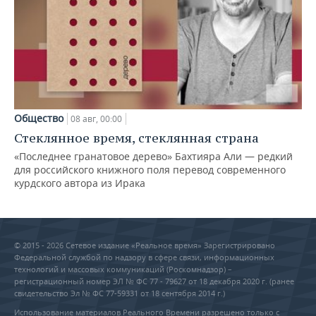
Общество
08 авг, 00:00
Стеклянное время, стеклянная страна
«Последнее гранатовое дерево» Бахтияра Али — редкий
для российского книжного поля перевод современного
курдского автора из Ирака
© 2015 - 2026 Сетевое издание «Реальное время» Зарегистрировано
Федеральной службой по надзору в сфере связи, информационных
технологий и массовых коммуникаций (Роскомнадзор) –
регистрационный номер ЭЛ № ФС 77 - 79627 от 18 декабря 2020 г. (ранее
свидетельство Эл № ФС 77-59331 от 18 сентября 2014 г.)
Использование материалов Реального Времени разрешено только с