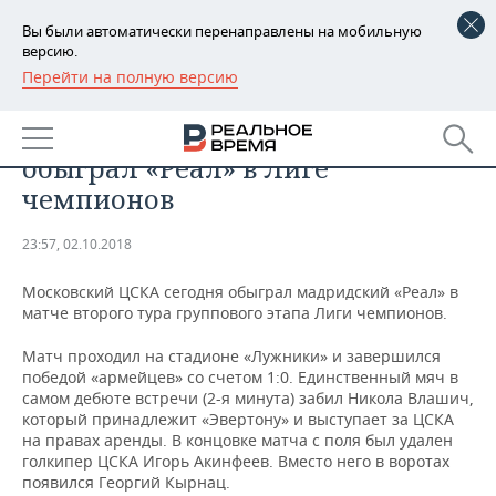
Вы были автоматически перенаправлены на мобильную
версию.
Перейти на полную версию
РЕГИОНЫ
СПОРТ
ЦСКА с минимальным счетом
БАШКОРТОСТАН
НОВОСТИ
обыграл «Реал» в Лиге
ТАТАРСТАН
АНАЛИТИКА
чемпионов
УДМУРТИЯ
НОВОСТИ АНАЛИТИКИ
ЭКОНОМИКА
23:57, 02.10.2018
ДЕКЛАРАЦИИ О ДОХОДАХ
НОВОСТИ ЭКОНОМИКИ
ПРОМЫШЛЕННОСТЬ
Московский ЦСКА сегодня обыграл мадридский «Реал» в
матче второго тура группового этапа Лиги чемпионов.
КОРОЛИ ГОСЗАКАЗА ПФО
ФИНАНСЫ
НОВОСТИ
НЕДВИЖИМОСТЬ
ПРОМЫШЛЕННОСТИ
Матч проходил на стадионе «Лужники» и завершился
победой «армейцев» со счетом 1:0. Единственный мяч в
ВУЗЫ ТАТАРСТАНА
БАНКИ
НОВОСТИ НЕДВИЖИМОСТИ
АВТО
самом дебюте встречи (2-я минута) забил Никола Влашич,
АГРОПРОМ
который принадлежит «Эвертону» и выступает за ЦСКА
КОМУ ПРИНАДЛЕЖАТ
БЮДЖЕТ
НОВОСТИ АВТО
БИЗНЕС
на правах аренды. В концовке матча с поля был удален
ТОРГОВЫЕ ЦЕНТРЫ
МАШИНОСТРОЕНИЕ
голкипер ЦСКА Игорь Акинфеев. Вместо него в воротах
ТАТАРСТАНА
появился Георгий Кырнац.
ИНВЕСТИЦИИ
НОВОСТИ БИЗНЕСА
ТЕХНОЛОГИИ