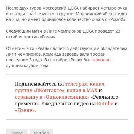
НЕФТЕХИМИЯ
После двух туров московский ЦСКА набирает четыре очка
РОЗНИЧНАЯ ТОРГОВЛЯ
НОВОСТИ ТЕХНОЛОГИЙ
МЕРОПРИЯТИЯ
и выходит на 1-е место в группе. Мадридский «Реал» идет
НЕФТЬ
на 2-м, но имеет одинаковое количество очков с «Ромой».
ТРАНСПОРТ
IT
НОВОСТИ МЕРОПРИЯТИЙ
СПОРТ
ОПК
Следующий матч в Лиге чемпионов ЦСКА проведет 23
октября против «Ромы».
УСЛУГИ
МЕДИА
ВЫЕЗДНАЯ РЕДАКЦИЯ
НОВОСТИ СПОРТА
ОБЩЕСТВО
ЭНЕРГЕТИКА
Отметим, что «Реал» является действующим обладателем
ТЕЛЕКОММУНИКАЦИИ
БИЗНЕС-БРАНЧИ
ФУТБОЛ
НОВОСТИ ОБЩЕСТВА
ФОТОГАЛЕРЕЯ
Лиги чемпионов. Команда завоевывала трофей
последние 3 года. В сентябре «Реал» был
признан
лучшим клубом года.
ONLINE-КОНФЕРЕНЦИИ
ХОККЕЙ
ВЛАСТЬ
СЮЖЕТЫ
ОТКРЫТАЯ ЛЕКЦИЯ
БАСКЕТБОЛ
ИНФРАСТРУКТУРА
СПРАВОЧНИК
Подписывайтесь на
телеграм-канал
,
группу «ВКонтакте»
,
канал в MAX
и
ВОЛЕЙБОЛ
ИСТОРИЯ
СПИСОК ПЕРСОН
ПОЛНАЯ ВЕРСИЯ
страницу в «Одноклассниках»
«Реального
времени». Ежедневные видео на
Rutube
и
КИБЕРСПОРТ
КУЛЬТУРА
СПИСОК КОМПАНИЙ
«Дзене»
.
ФИГУРНОЕ КАТАНИЕ
МЕДИЦИНА
Спорт
Футбол