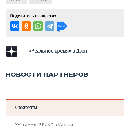
ВОДНЫЕ ВИДЫ СПОРТА
ОБРАЗОВАНИЕ
ХОККЕЙ С МЯЧОМ
ПРОИСШЕСТВИЯ
Поделитесь в соцсетях
«Реальное время» в Дзен
НОВОСТИ ПАРТНЕРОВ
Сюжеты
XVI саммит БРИКС в Казани