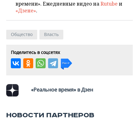
ВОДНЫЕ ВИДЫ СПОРТА
ОБРАЗОВАНИЕ
времени». Ежедневные видео на
Rutube
и
«Дзене»
.
ХОККЕЙ С МЯЧОМ
ПРОИСШЕСТВИЯ
Общество
Власть
Поделитесь в соцсетях
«Реальное время» в Дзен
НОВОСТИ ПАРТНЕРОВ