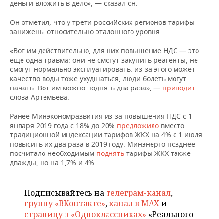
НЕФТЕХИМИЯ
деньги вложить в дело», — сказал он.
РОЗНИЧНАЯ ТОРГОВЛЯ
НОВОСТИ ТЕХНОЛОГИЙ
МЕРОПРИЯТИЯ
Он отметил, что у трети российских регионов тарифы
НЕФТЬ
занижены относительно эталонного уровня.
ТРАНСПОРТ
IT
НОВОСТИ МЕРОПРИЯТИЙ
СПОРТ
ОПК
«Вот им действительно, для них повышение НДС — это
еще одна травма: они не смогут закупить реагенты, не
УСЛУГИ
МЕДИА
ВЫЕЗДНАЯ РЕДАКЦИЯ
НОВОСТИ СПОРТА
ОБЩЕСТВО
смогут нормально эксплуатировать, из-за этого может
ЭНЕРГЕТИКА
качество воды тоже ухудшаться, люди болеть могут
ТЕЛЕКОММУНИКАЦИИ
БИЗНЕС-БРАНЧИ
ФУТБОЛ
НОВОСТИ ОБЩЕСТВА
ФОТОГАЛЕРЕЯ
начать. Вот им можно поднять два раза», —
приводит
слова Артемьева.
ONLINE-КОНФЕРЕНЦИИ
ХОККЕЙ
ВЛАСТЬ
СЮЖЕТЫ
Ранее Минэкономразвития из-за повышения НДС с 1
января 2019 года с 18% до 20%
предложило
вместо
ОТКРЫТАЯ ЛЕКЦИЯ
БАСКЕТБОЛ
ИНФРАСТРУКТУРА
СПРАВОЧНИК
традиционной индексации тарифов ЖКХ на 4% с 1 июля
повысить их два раза в 2019 году. Минэнерго позднее
ВОЛЕЙБОЛ
ИСТОРИЯ
СПИСОК ПЕРСОН
ПОЛНАЯ ВЕРСИЯ
посчитало необходимым
поднять
тарифы ЖКХ также
дважды, но на 1,7% и 4%.
КИБЕРСПОРТ
КУЛЬТУРА
СПИСОК КОМПАНИЙ
Подписывайтесь на
телеграм-канал
,
ФИГУРНОЕ КАТАНИЕ
МЕДИЦИНА
группу «ВКонтакте»
,
канал в MAX
и
страницу в «Одноклассниках»
«Реального