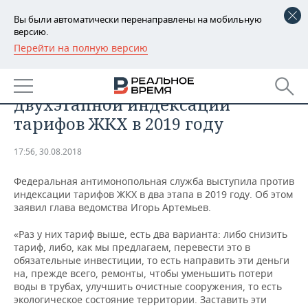
Вы были автоматически перенаправлены на мобильную
версию.
Перейти на полную версию
РЕГИОНЫ
ОБЩЕСТВО
ФАС выступила против
БАШКОРТОСТАН
НОВОСТИ
двухэтапной индексации
ТАТАРСТАН
АНАЛИТИКА
тарифов ЖКХ в 2019 году
УДМУРТИЯ
НОВОСТИ АНАЛИТИКИ
ЭКОНОМИКА
17:56, 30.08.2018
ДЕКЛАРАЦИИ О ДОХОДАХ
НОВОСТИ ЭКОНОМИКИ
ПРОМЫШЛЕННОСТЬ
Федеральная антимонопольная служба выступила против
индексации тарифов ЖКХ в два этапа в 2019 году. Об этом
КОРОЛИ ГОСЗАКАЗА ПФО
ФИНАНСЫ
НОВОСТИ
НЕДВИЖИМОСТЬ
заявил глава ведомства Игорь Артемьев.
ПРОМЫШЛЕННОСТИ
«Раз у них тариф выше, есть два варианта: либо снизить
ВУЗЫ ТАТАРСТАНА
БАНКИ
НОВОСТИ НЕДВИЖИМОСТИ
АВТО
тариф, либо, как мы предлагаем, перевести это в
АГРОПРОМ
обязательные инвестиции, то есть направить эти деньги
КОМУ ПРИНАДЛЕЖАТ
БЮДЖЕТ
НОВОСТИ АВТО
БИЗНЕС
на, прежде всего, ремонты, чтобы уменьшить потери
ТОРГОВЫЕ ЦЕНТРЫ
МАШИНОСТРОЕНИЕ
воды в трубах, улучшить очистные сооружения, то есть
ТАТАРСТАНА
экологическое состояние территории. Заставить эти
ИНВЕСТИЦИИ
НОВОСТИ БИЗНЕСА
ТЕХНОЛОГИИ