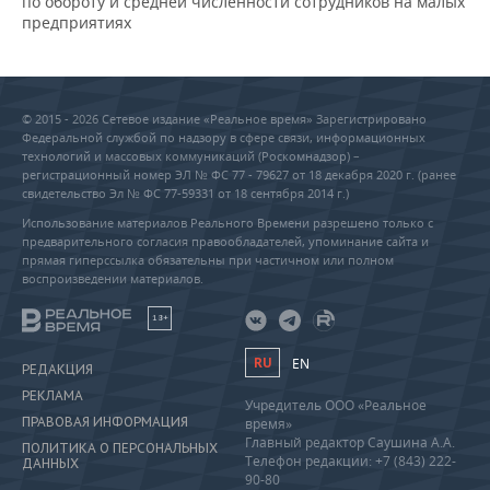
по обороту и средней численности сотрудников на малых
предприятиях
© 2015 - 2026 Сетевое издание «Реальное время» Зарегистрировано
Федеральной службой по надзору в сфере связи, информационных
технологий и массовых коммуникаций (Роскомнадзор) –
регистрационный номер ЭЛ № ФС 77 - 79627 от 18 декабря 2020 г. (ранее
свидетельство Эл № ФС 77-59331 от 18 сентября 2014 г.)
Использование материалов Реального Времени разрешено только с
предварительного согласия правообладателей, упоминание сайта и
прямая гиперссылка обязательны при частичном или полном
воспроизведении материалов.
18+
RU
EN
РЕДАКЦИЯ
РЕКЛАМА
Учредитель ООО «Реальное
ПРАВОВАЯ ИНФОРМАЦИЯ
время»
Главный редактор Саушина А.А.
ПОЛИТИКА О ПЕРСОНАЛЬНЫХ
Телефон редакции: +7 (843) 222-
ДАННЫХ
90-80