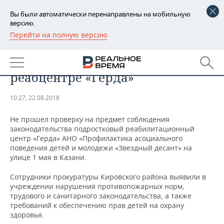
Вы были автоматически перенаправлены на мобильную
версию.
Перейти на полную версию
РЕГИОНЫ
Прокуратура РТ нашла
БАШКОРТОСТАН
НОВОСТИ
нарушения в подростковом
реабцентре «Герда»
ТАТАРСТАН
АНАЛИТИКА
10:27, 22.08.2018
УДМУРТИЯ
НОВОСТИ АНАЛИТИКИ
ЭКОНОМИКА
Не прошел проверку на предмет соблюдения
ДЕКЛАРАЦИИ О ДОХОДАХ
НОВОСТИ ЭКОНОМИКИ
ПРОМЫШЛЕННОСТЬ
законодательства подростковый реабилитационный
центр «Герда» АНО «Профилактика асоциального
поведения детей и молодежи «Звездный десант» на
КОРОЛИ ГОСЗАКАЗА ПФО
ФИНАНСЫ
НОВОСТИ
НЕДВИЖИМОСТЬ
улице 1 мая в Казани.
ПРОМЫШЛЕННОСТИ
ВУЗЫ ТАТАРСТАНА
БАНКИ
НОВОСТИ НЕДВИЖИМОСТИ
АВТО
Сотрудники прокуратуры Кировского района выявили в
АГРОПРОМ
учреждении нарушения противопожарных норм,
трудового и санитарного законодательства, а также
КОМУ ПРИНАДЛЕЖАТ
БЮДЖЕТ
НОВОСТИ АВТО
БИЗНЕС
ТОРГОВЫЕ ЦЕНТРЫ
МАШИНОСТРОЕНИЕ
требований к обеспечению прав детей на охрану
ТАТАРСТАНА
здоровья.
ИНВЕСТИЦИИ
НОВОСТИ БИЗНЕСА
ТЕХНОЛОГИИ