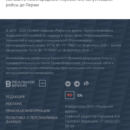
рейсы до Перми
© 2015 - 2026 Сетевое издание «Реальное время» Зарегистрировано
Федеральной службой по надзору в сфере связи, информационных
технологий и массовых коммуникаций (Роскомнадзор) –
регистрационный номер ЭЛ № ФС 77 - 79627 от 18 декабря 2020 г. (ранее
свидетельство Эл № ФС 77-59331 от 18 сентября 2014 г.)
Использование материалов Реального Времени разрешено только с
предварительного согласия правообладателей, упоминание сайта и
прямая гиперссылка обязательны при частичном или полном
воспроизведении материалов.
18+
RU
EN
РЕДАКЦИЯ
РЕКЛАМА
Учредитель ООО «Реальное
ПРАВОВАЯ ИНФОРМАЦИЯ
время»
Главный редактор Саушина А.А.
ПОЛИТИКА О ПЕРСОНАЛЬНЫХ
Телефон редакции: +7 (843) 222-
ДАННЫХ
90-80