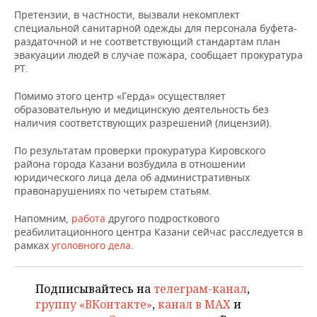
НЕФТЕХИМИЯ
Претензии, в частности, вызвали некомплект
РОЗНИЧНАЯ ТОРГОВЛЯ
НОВОСТИ ТЕХНОЛОГИЙ
МЕРОПРИЯТИЯ
специальной санитарной одежды для персонала буфета-
НЕФТЬ
раздаточной и не соответствующий стандартам план
эвакуации людей в случае пожара, сообщает прокуратура
ТРАНСПОРТ
IT
НОВОСТИ МЕРОПРИЯТИЙ
СПОРТ
РТ.
ОПК
УСЛУГИ
МЕДИА
ВЫЕЗДНАЯ РЕДАКЦИЯ
НОВОСТИ СПОРТА
ОБЩЕСТВО
Помимо этого центр «Герда» осуществляет
ЭНЕРГЕТИКА
образовательную и медицинскую деятельность без
наличия соответствующих разрешений (лицензий).
ТЕЛЕКОММУНИКАЦИИ
БИЗНЕС-БРАНЧИ
ФУТБОЛ
НОВОСТИ ОБЩЕСТВА
ФОТОГАЛЕРЕЯ
По результатам проверки прокуратура Кировского
ONLINE-КОНФЕРЕНЦИИ
ХОККЕЙ
ВЛАСТЬ
СЮЖЕТЫ
района города Казани возбудила в отношении
юридического лица дела об административных
ОТКРЫТАЯ ЛЕКЦИЯ
БАСКЕТБОЛ
ИНФРАСТРУКТУРА
СПРАВОЧНИК
правонарушениях по четырем статьям.
Напомним,
работа
другого подросткового
ВОЛЕЙБОЛ
ИСТОРИЯ
СПИСОК ПЕРСОН
ПОЛНАЯ ВЕРСИЯ
реабилитационного центра Казани сейчас расследуется в
рамках
уголовного дела
.
КИБЕРСПОРТ
КУЛЬТУРА
СПИСОК КОМПАНИЙ
ФИГУРНОЕ КАТАНИЕ
МЕДИЦИНА
Подписывайтесь на
телеграм-канал
,
группу «ВКонтакте»
,
канал в MAX
и