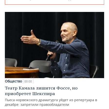
Общество
00:00
Театр Камала лишится Фоссе, но
приобретет Шекспира
Пьеса норвежского драматурга уйдет из репертуара в
декабре: запретили правообладатели