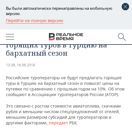
Вы были автоматически перенаправлены на мобильную
версию.
Перейти на полную версию
РЕГИОНЫ
БИЗНЕС
Туроператоры откажутся от
БАШКОРТОСТАН
НОВОСТИ
горящих туров в Турцию на
ТАТАРСТАН
АНАЛИТИКА
бархатный сезон
УДМУРТИЯ
НОВОСТИ АНАЛИТИКИ
ЭКОНОМИКА
13:38, 16.08.2018
ДЕКЛАРАЦИИ О ДОХОДАХ
НОВОСТИ ЭКОНОМИКИ
ПРОМЫШЛЕННОСТЬ
Российские туроператоры не будут предлагать горящие
туры в Турцию на бархатный сезон и повысят цены на
КОРОЛИ ГОСЗАКАЗА ПФО
ФИНАНСЫ
НОВОСТИ
НЕДВИЖИМОСТЬ
путевки по сравнению с прошлым годом на 10%. Об этом
ПРОМЫШЛЕННОСТИ
сообщают в Ассоциации туроператоров России (АТОР).
ВУЗЫ ТАТАРСТАНА
БАНКИ
НОВОСТИ НЕДВИЖИМОСТИ
АВТО
Это связано с ростом стоимости авиатоплива, скачками
АГРОПРОМ
рубля и меньшим числом спецпредложений от отелей,
КОМУ ПРИНАДЛЕЖАТ
БЮДЖЕТ
НОВОСТИ АВТО
БИЗНЕС
меньшим размером субсидий для туроператоров и
ТОРГОВЫЕ ЦЕНТРЫ
МАШИНОСТРОЕНИЕ
другими факторами,
передает
РБК.
ТАТАРСТАНА
ИНВЕСТИЦИИ
НОВОСТИ БИЗНЕСА
ТЕХНОЛОГИИ