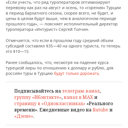
НЕФТЕХИМИЯ
«Если учесть, что ряд туроператоров оптимизируют
перевозку как раз на август и осень, то «горения» Турции
РОЗНИЧНАЯ ТОРГОВЛЯ
НОВОСТИ ТЕХНОЛОГИЙ
МЕРОПРИЯТИЯ
в период бархатного сезона, скорее всего, не будет, и
НЕФТЬ
цены в целом будут выше, чем в аналогичном периоде
ТРАНСПОРТ
IT
НОВОСТИ МЕРОПРИЯТИЙ
СПОРТ
прошлого года», — поясняет исполнительный директор
ОПК
туроператора «Интурист» Сергей Толчин.
УСЛУГИ
МЕДИА
ВЫЕЗДНАЯ РЕДАКЦИЯ
НОВОСТИ СПОРТА
ОБЩЕСТВО
Отмечается, что если в прошлом году средний объем
ЭНЕРГЕТИКА
субсидий составлял $35—40 на одного туриста, то теперь
ТЕЛЕКОММУНИКАЦИИ
БИЗНЕС-БРАНЧИ
ФУТБОЛ
НОВОСТИ ОБЩЕСТВА
ФОТОГАЛЕРЕЯ
это $10—15.
Ранее сообщалось, что, несмотря на падение курса
ONLINE-КОНФЕРЕНЦИИ
ХОККЕЙ
ВЛАСТЬ
СЮЖЕТЫ
турецкой лиры по отношению к доллару и рублю, для
россиян туры в Турцию
будут только дорожать
.
ОТКРЫТАЯ ЛЕКЦИЯ
БАСКЕТБОЛ
ИНФРАСТРУКТУРА
СПРАВОЧНИК
ВОЛЕЙБОЛ
ИСТОРИЯ
СПИСОК ПЕРСОН
ПОЛНАЯ ВЕРСИЯ
Подписывайтесь на
телеграм-канал
,
группу «ВКонтакте»
,
канал в MAX
и
КИБЕРСПОРТ
КУЛЬТУРА
СПИСОК КОМПАНИЙ
страницу в «Одноклассниках»
«Реального
времени». Ежедневные видео на
Rutube
и
ФИГУРНОЕ КАТАНИЕ
МЕДИЦИНА
«Дзене»
.