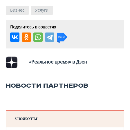
ВОДНЫЕ ВИДЫ СПОРТА
ОБРАЗОВАНИЕ
Бизнес
Услуги
ХОККЕЙ С МЯЧОМ
ПРОИСШЕСТВИЯ
Поделитесь в соцсетях
«Реальное время» в Дзен
НОВОСТИ ПАРТНЕРОВ
Сюжеты