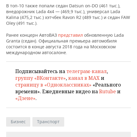
НЕФТЕХИМИЯ
В топ-10 также попали седан Datsun on-DO (461 тыс.),
РОЗНИЧНАЯ ТОРГОВЛЯ
НОВОСТИ ТЕХНОЛОГИЙ
МЕРОПРИЯТИЯ
внедорожник Lada 4x4 — (469,9 тыс.), универсал Lada
НЕФТЬ
Kalina (475,2 тыс.) хэтчбек Ravon R2 (489 тыс.) и седан FAW
Oley (491 тыс.).
ТРАНСПОРТ
IT
НОВОСТИ МЕРОПРИЯТИЙ
СПОРТ
ОПК
Ранее концерн АвтоВАЗ
представил
обновленную Lada
УСЛУГИ
МЕДИА
ВЫЕЗДНАЯ РЕДАКЦИЯ
НОВОСТИ СПОРТА
ОБЩЕСТВО
Granta (седан). Официальная премьера автомобиля
ЭНЕРГЕТИКА
состоится в конце августа 2018 года на Московском
международном автосалоне.
ТЕЛЕКОММУНИКАЦИИ
БИЗНЕС-БРАНЧИ
ФУТБОЛ
НОВОСТИ ОБЩЕСТВА
ФОТОГАЛЕРЕЯ
ONLINE-КОНФЕРЕНЦИИ
ХОККЕЙ
ВЛАСТЬ
СЮЖЕТЫ
Подписывайтесь на
телеграм-канал
,
группу «ВКонтакте»
,
канал в MAX
и
ОТКРЫТАЯ ЛЕКЦИЯ
БАСКЕТБОЛ
ИНФРАСТРУКТУРА
СПРАВОЧНИК
страницу в «Одноклассниках»
«Реального
времени». Ежедневные видео на
Rutube
и
ВОЛЕЙБОЛ
ИСТОРИЯ
СПИСОК ПЕРСОН
ПОЛНАЯ ВЕРСИЯ
«Дзене»
.
КИБЕРСПОРТ
КУЛЬТУРА
СПИСОК КОМПАНИЙ
Бизнес
Транспорт
ФИГУРНОЕ КАТАНИЕ
МЕДИЦИНА