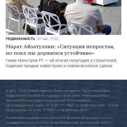
Недвижимость
07 авг, 17:32
Марат Айзатуллин: «Ситуация непростая,
но пока мы держимся устойчиво»
Глава Минстроя РТ — об итогах полугодия у строителей,
падении продаж новостроек и новом всплеске сделок
© 2015 - 2026 Сетевое издание «Реальное время» Зарегистрировано
Федеральной службой по надзору в сфере связи, информационных
технологий и массовых коммуникаций (Роскомнадзор) –
регистрационный номер ЭЛ № ФС 77 - 79627 от 18 декабря 2020 г. (ранее
свидетельство Эл № ФС 77-59331 от 18 сентября 2014 г.)
Использование материалов Реального Времени разрешено только с
предварительного согласия правообладателей, упоминание сайта и