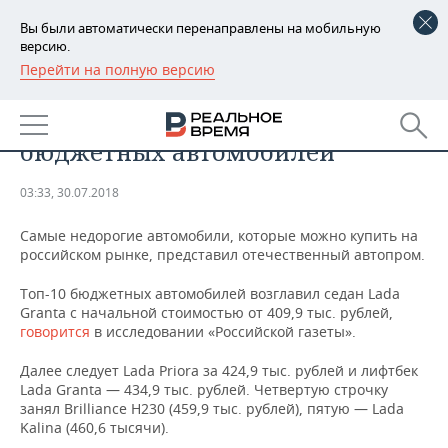
Вы были автоматически перенаправлены на мобильную
версию.
Перейти на полную версию
РЕГИОНЫ
БИЗНЕС
В России определили 10 самых
БАШКОРТОСТАН
НОВОСТИ
бюджетных автомобилей
ТАТАРСТАН
АНАЛИТИКА
03:33, 30.07.2018
УДМУРТИЯ
НОВОСТИ АНАЛИТИКИ
ЭКОНОМИКА
Самые недорогие автомобили, которые можно купить на
российском рынке, представил отечественный автопром.
ДЕКЛАРАЦИИ О ДОХОДАХ
НОВОСТИ ЭКОНОМИКИ
ПРОМЫШЛЕННОСТЬ
Топ-10 бюджетных автомобилей возглавил седан Lada
КОРОЛИ ГОСЗАКАЗА ПФО
ФИНАНСЫ
НОВОСТИ
НЕДВИЖИМОСТЬ
Granta с начальной стоимостью от 409,9 тыс. рублей,
ПРОМЫШЛЕННОСТИ
говорится
в исследовании «Российской газеты».
ВУЗЫ ТАТАРСТАНА
БАНКИ
НОВОСТИ НЕДВИЖИМОСТИ
АВТО
АГРОПРОМ
Далее следует Lada Priora за 424,9 тыс. рублей и лифтбек
Lada Granta — 434,9 тыс. рублей. Четвертую строчку
КОМУ ПРИНАДЛЕЖАТ
БЮДЖЕТ
НОВОСТИ АВТО
БИЗНЕС
ТОРГОВЫЕ ЦЕНТРЫ
МАШИНОСТРОЕНИЕ
занял Brilliance H230 (459,9 тыс. рублей), пятую — Lada
ТАТАРСТАНА
Kalina (460,6 тысячи).
ИНВЕСТИЦИИ
НОВОСТИ БИЗНЕСА
ТЕХНОЛОГИИ