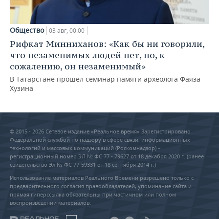
Общество
03 авг, 00:00
Рифкат Минниханов: «Как бы ни говорили,
что незаменимых людей нет, но, к
сожалению, он незаменимый»
В Татарстане прошел семинар памяти археолога Фаяза
Хузина
© 2015 - 2026 Сетевое издание «Реальное время» Зарегистрировано
Федеральной службой по надзору в сфере связи, информационных
технологий и массовых коммуникаций (Роскомнадзор) –
регистрационный номер ЭЛ № ФС 77 - 79627 от 18 декабря 2020 г. (ранее
свидетельство Эл № ФС 77-59331 от 18 сентября 2014 г.)
Использование материалов Реального Времени разрешено только с
предварительного согласия правообладателей, упоминание сайта и
прямая гиперссылка обязательны при частичном или полном
воспроизведении материалов.