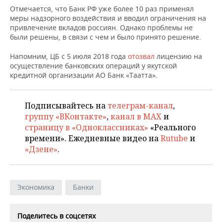
НЕФТЕХИМИЯ
Отмечается, что Банк РФ уже более 10 раз применял
меры надзорного воздействия и вводил ограничения на
РОЗНИЧНАЯ ТОРГОВЛЯ
НОВОСТИ ТЕХНОЛОГИЙ
МЕРОПРИЯТИЯ
НЕФТЬ
привлечение вкладов россиян. Однако проблемы не
были решены, в связи с чем и было принято решение.
ТРАНСПОРТ
IT
НОВОСТИ МЕРОПРИЯТИЙ
СПОРТ
ОПК
Напомним, ЦБ с 5 июля 2018 года
отозвал
лицензию на
УСЛУГИ
МЕДИА
ВЫЕЗДНАЯ РЕДАКЦИЯ
НОВОСТИ СПОРТА
ОБЩЕСТВО
осуществление банковских операций у якутской
ЭНЕРГЕТИКА
кредитной организации АО Банк «Таатта».
ТЕЛЕКОММУНИКАЦИИ
БИЗНЕС-БРАНЧИ
ФУТБОЛ
НОВОСТИ ОБЩЕСТВА
ФОТОГАЛЕРЕЯ
Подписывайтесь на
телеграм-канал
,
ONLINE-КОНФЕРЕНЦИИ
ХОККЕЙ
ВЛАСТЬ
СЮЖЕТЫ
группу «ВКонтакте»
,
канал в MAX
и
страницу в «Одноклассниках»
«Реального
ОТКРЫТАЯ ЛЕКЦИЯ
БАСКЕТБОЛ
ИНФРАСТРУКТУРА
СПРАВОЧНИК
времени». Ежедневные видео на
Rutube
и
«Дзене»
.
ВОЛЕЙБОЛ
ИСТОРИЯ
СПИСОК ПЕРСОН
ПОЛНАЯ ВЕРСИЯ
КИБЕРСПОРТ
КУЛЬТУРА
СПИСОК КОМПАНИЙ
Экономика
Банки
ФИГУРНОЕ КАТАНИЕ
МЕДИЦИНА
Поделитесь в соцсетях