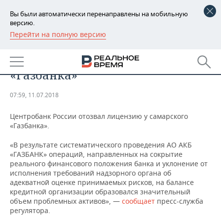
Вы были автоматически перенаправлены на мобильную
версию.
Перейти на полную версию
РЕГИОНЫ
ЭКОНОМИКА
ЦБ РФ отозвал лицензию у
БАШКОРТОСТАН
НОВОСТИ
«Газбанка»
ТАТАРСТАН
АНАЛИТИКА
07:59, 11.07.2018
УДМУРТИЯ
НОВОСТИ АНАЛИТИКИ
ЭКОНОМИКА
Центробанк России отозвал лицензию у самарского
«Газбанка».
ДЕКЛАРАЦИИ О ДОХОДАХ
НОВОСТИ ЭКОНОМИКИ
ПРОМЫШЛЕННОСТЬ
«В результате систематического проведения АО АКБ
КОРОЛИ ГОСЗАКАЗА ПФО
ФИНАНСЫ
НОВОСТИ
НЕДВИЖИМОСТЬ
«ГАЗБАНК» операций, направленных на сокрытие
ПРОМЫШЛЕННОСТИ
реального финансового положения банка и уклонение от
ВУЗЫ ТАТАРСТАНА
БАНКИ
НОВОСТИ НЕДВИЖИМОСТИ
АВТО
исполнения требований надзорного органа об
АГРОПРОМ
адекватной оценке принимаемых рисков, на балансе
кредитной организации образовался значительный
КОМУ ПРИНАДЛЕЖАТ
БЮДЖЕТ
НОВОСТИ АВТО
БИЗНЕС
объем проблемных активов», —
ТОРГОВЫЕ ЦЕНТРЫ
МАШИНОСТРОЕНИЕ
сообщает
пресс-служба
ТАТАРСТАНА
регулятора.
ИНВЕСТИЦИИ
НОВОСТИ БИЗНЕСА
ТЕХНОЛОГИИ