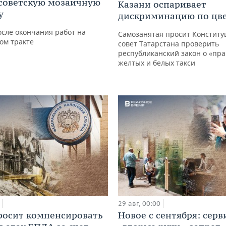
советскую мозаичную
Казани оспаривает
у
дискриминацию по цве
осле окончания работ на
Самозанятая просит Констит
м тракте
совет Татарстана проверить
республиканский закон о «пр
желтых и белых такси
29 авг, 00:00
росит компенсировать
Новое с сентября: серв