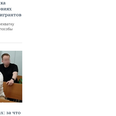
ика
овиях
мигрантов
ехватку
способы
х: за что