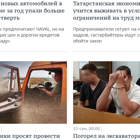
новых автомобилей в
Татарстанская эконом
не за год упали больше
учится выживать в усл
етверть
ограничений на труд 
ы предпочитают HAVAL, но на
Предприниматели сетуют на н
их цен и дорогих кредитов
кадров, гастарбайтеры ищут 
Ладу»
обойти закон
15 сен, 00:00
ики просят провести
Погорел на экскаватора