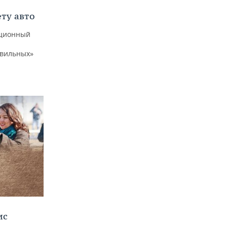
ту авто
уционный
авильных»
ис