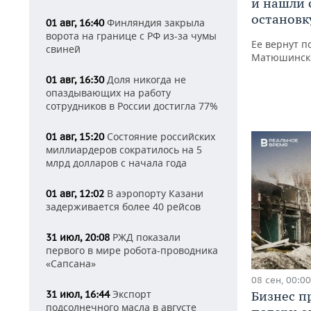
и нашли 
остановк
Финляндия закрыла
01 авг, 16:40
ворота на границе с РФ из-за чумы
Ее вернут п
свиней
Матюшинско
Доля никогда не
01 авг, 16:30
опаздывающих на работу
сотрудников в России достигла 77%
Состояние российских
01 авг, 15:20
миллиардеров сократилось на 5
млрд долларов с начала года
В аэропорту Казани
01 авг, 12:02
задерживается более 40 рейсов
РЖД показали
31 июл, 20:08
первого в мире робота-проводника
«Сапсана»
08 сен, 00:00
Экспорт
31 июл, 16:44
Бизнес п
подсолнечного масла в августе