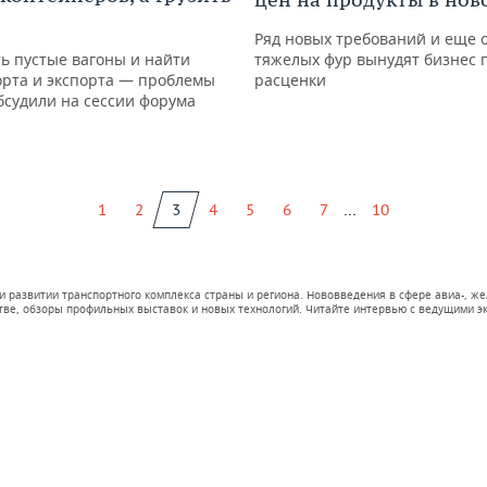
Ряд новых требований и еще о
ть пустые вагоны и найти
тяжелых фур вынудят бизнес 
орта и экспорта — проблемы
расценки
бсудили на сессии форума
...
1
2
3
4
5
6
7
10
и развитии транспортного комплекса страны и региона. Нововведения в сфере авиа-, 
тве, обзоры профильных выставок и новых технологий. Читайте интервью с ведущими эк