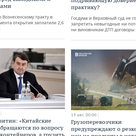
подрывающую доверие
ками
практику?
о Вознесенскому тракту в
Госдума и Верховный суд не г
мента открытия заплатили 2,6
запретить невыгодные ни по
к
ни виновникам ДТП договоры
13 авг, 00:00
витин: «Китайские
Грузоперевозчики
обращаются по вопросу
предупреждают о резк
 контейнеров, а грузить
цен на продукты в нов