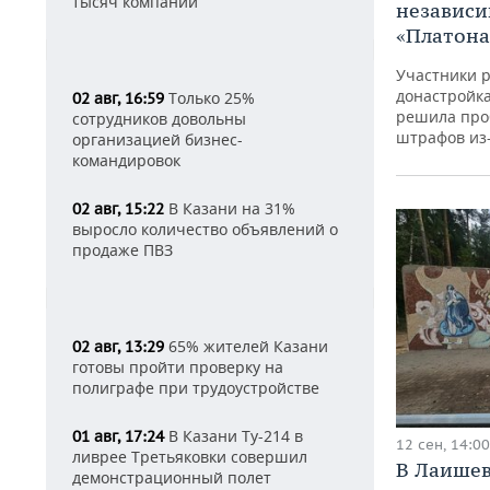
тысяч компаний
независи
«Платона
Участники р
донастройк
Только 25%
02 авг, 16:59
решила про
сотрудников довольны
штрафов из
организацией бизнес-
командировок
В Казани на 31%
02 авг, 15:22
выросло количество объявлений о
продаже ПВЗ
65% жителей Казани
02 авг, 13:29
готовы пройти проверку на
полиграфе при трудоустройстве
В Казани Ту-214 в
01 авг, 17:24
12 сен, 14:00
ливрее Третьяковки совершил
В Лаишев
демонстрационный полет