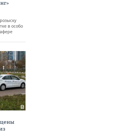
нг»
 розыску
тке в особо
 афере
 цены
из