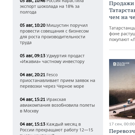
Россия нарастила
05 авг, 10:46
Продажи 
экспорт шоколада на 18% за
Татарста
полгода
чем на ч
Мишустин поручил
05 авг, 10:20
Татарстанц
провести совещания с бизнесом
фоне растущ
для роста производительности
покупают «
труда
Удмуртия продаст
05 авг, 09:13
«Ижавиа» частному инвестору
Fesco
04 авг, 20:21
приостанавливает прием заявок на
перевозки через Черное море
Иракская
04 авг, 15:21
авиакомпания возобновила полеты
в Москву
Каждый месяц в
17 сен, 00:00
04 авг, 15:13
России прекращают работу 12—15
Перевозч