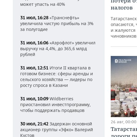
потери о
может упасть на 40%
налогов
«Транснефть»
31 июл, 16:28
Татарстанс
увеличила чистую прибыль на 3%
опасаются, 
за полугодие
и жалуются
чиновников
«Аэрофлот» увеличил
31 июл, 16:06
выручку на 4,4%, до 365,6 млрд
рублей
Итоги II квартала в
31 июл, 12:51
готовом бизнесе: сферы аренды и
сельского хозяйства — лидеры по
росту спроса в Казани
Wildberries
31 июл, 10:09
приостановил инвестпрограмму,
чтобы поддержать продавцов
26 авг, 00:00
Задержан основной
30 июл, 21:42
Татарста
акционер группы «Эфко» Валерий
Кустов
дороги п