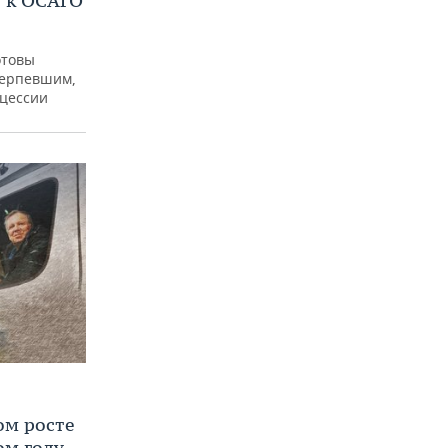
 к ОСАГО
отовы
терпевшим,
 цессии
ом росте
ом году