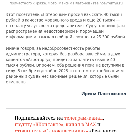
причастного к краже.
Максим Платонов / realnoevremya.ru
Этот посетитель «Пятерочки» просил взыскать 40 тысяч
рублей в качестве морального вреда и еще 20 тысяч —
на оплату услуг своего представителя. Суд установил факт
распространения недостоверной и порочащей
информации и взыскал в общей сложности 25 300 рублей.
Иначе говоря, за недобросовестность работы
администратора, которая без разбора заклеймила двух
клиентов «Агроторгу», придется заплатить свыше 40
тысяч рублей. Впрочем, оба решения пока не вступили в
силу. В ноябре и декабре 2023-го по тем же требованиям
районный суд вынес заочные решения, которые были
отменены.
Ирина Плотникова
Подписывайтесь на
телеграм-канал
,
группу «ВКонтакте»
,
канал в MAX
и
страницу в «Одноклассниках»
«Реального