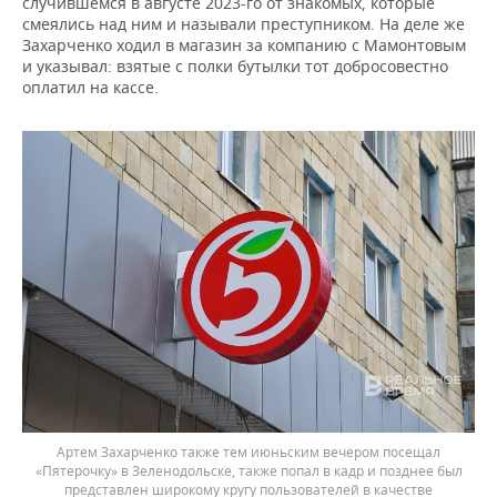
случившемся в августе 2023-го от знакомых, которые
смеялись над ним и называли преступником. На деле же
Захарченко ходил в магазин за компанию с Мамонтовым
и указывал: взятые с полки бутылки тот добросовестно
оплатил на кассе.
Артем Захарченко также тем июньским вечером посещал
«Пятерочку» в Зеленодольске, также попал в кадр и позднее был
представлен широкому кругу пользователей в качестве