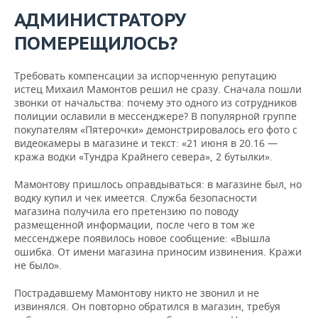
ВОДНЫЕ ВИДЫ СПОРТА
ОБРАЗОВАНИЕ
АДМИНИСТРАТОРУ
ХОККЕЙ С МЯЧОМ
ПРОИСШЕСТВИЯ
ПОМЕРЕЩИЛОСЬ?
Требовать компенсации за испорченную репутацию
истец Михаил Мамонтов решил не сразу. Сначала пошли
звонки от начальства: почему это одного из сотрудников
полиции ославили в мессенджере? В популярной группе
покупателям «Пятерочки» демонстрировалось его фото с
видеокамеры в магазине и текст: «21 июня в 20.16 —
кража водки «Тундра Крайнего севера», 2 бутылки».
Мамонтову пришлось оправдываться: в магазине был, но
водку купил и чек имеется. Служба безопасности
магазина получила его претензию по поводу
размещенной информации, после чего в том же
мессенджере появилось новое сообщение: «Вышла
ошибка. От имени магазина приносим извинения. Кражи
не было».
Пострадавшему Мамонтову никто не звонил и не
извинялся. Он повторно обратился в магазин, требуя