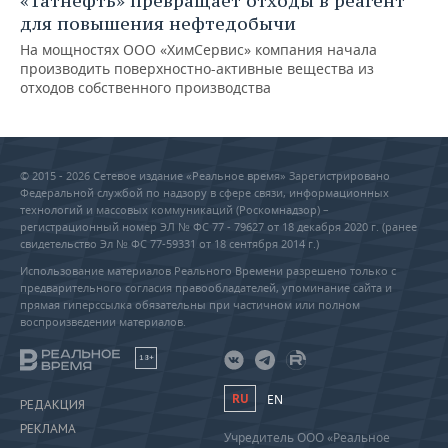
«Татнефть» превращает отходы в реагент
для повышения нефтедобычи
На мощностях ООО «ХимСервис» компания начала
производить поверхностно-активные вещества из
отходов собственного производства
© 2015 - 2026 Сетевое издание «Реальное время» Зарегистрировано
Федеральной службой по надзору в сфере связи, информационных
технологий и массовых коммуникаций (Роскомнадзор) –
регистрационный номер ЭЛ № ФС 77 - 79627 от 18 декабря 2020 г. (ранее
свидетельство Эл № ФС 77-59331 от 18 сентября 2014 г.)
Использование материалов Реального Времени разрешено только с
предварительного согласия правообладателей, упоминание сайта и
прямая гиперссылка обязательны при частичном или полном
воспроизведении материалов.
18+
RU
EN
РЕДАКЦИЯ
РЕКЛАМА
Учредитель ООО «Реальное