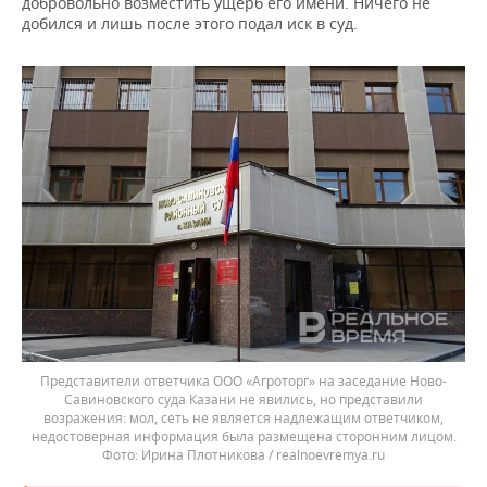
добровольно возместить ущерб его имени. Ничего не
добился и лишь после этого подал иск в суд.
Представители ответчика ООО «Агроторг» на заседание Ново-
Савиновского суда Казани не явились, но представили
возражения: мол, сеть не является надлежащим ответчиком,
недостоверная информация была размещена сторонним лицом.
Ирина Плотникова / realnoevremya.ru