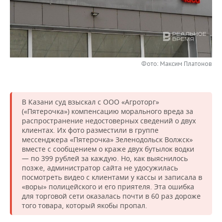
НЕФТЕХИМИЯ
РОЗНИЧНАЯ ТОРГОВЛЯ
НОВОСТИ ТЕХНОЛОГИЙ
МЕРОПРИЯТИЯ
НЕФТЬ
ТРАНСПОРТ
IT
НОВОСТИ МЕРОПРИЯТИЙ
СПОРТ
ОПК
УСЛУГИ
МЕДИА
ВЫЕЗДНАЯ РЕДАКЦИЯ
НОВОСТИ СПОРТА
ОБЩЕСТВО
Фото: Максим Платонов
ЭНЕРГЕТИКА
ТЕЛЕКОММУНИКАЦИИ
БИЗНЕС-БРАНЧИ
ФУТБОЛ
НОВОСТИ ОБЩЕСТВА
ФОТОГАЛЕРЕЯ
В Казани суд взыскал с ООО «Агроторг»
ONLINE-КОНФЕРЕНЦИИ
ХОККЕЙ
ВЛАСТЬ
СЮЖЕТЫ
(«Пятерочка») компенсацию морального вреда за
распространение недостоверных сведений о двух
клиентах. Их фото разместили в группе
ОТКРЫТАЯ ЛЕКЦИЯ
БАСКЕТБОЛ
ИНФРАСТРУКТУРА
СПРАВОЧНИК
мессенджера «Пятерочка» Зеленодольск Волжск»
вместе с сообщением о краже двух бутылок водки
ВОЛЕЙБОЛ
ИСТОРИЯ
СПИСОК ПЕРСОН
ПОЛНАЯ ВЕРСИЯ
— по 399 рублей за каждую. Но, как выяснилось
позже, администратор сайта не удосужилась
посмотреть видео с клиентами у кассы и записала в
КИБЕРСПОРТ
КУЛЬТУРА
СПИСОК КОМПАНИЙ
«воры» полицейского и его приятеля. Эта ошибка
для торговой сети оказалась почти в 60 раз дороже
ФИГУРНОЕ КАТАНИЕ
МЕДИЦИНА
того товара, который якобы пропал.