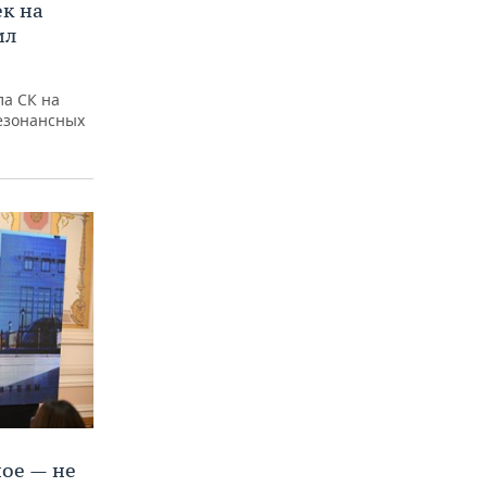
ек на
ил
ла СК на
езонансных
ое — не