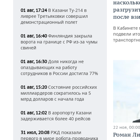
наскольк
разгрузи
В Казани Ту-214 в
01 авг, 17:24
ливрее Третьяковки совершил
после вз
демонстрационный полет
В Кабинете 
подвели ито
Финляндия закрыла
01 авг, 16:40
транспортно
ворота на границе с РФ из-за чумы
свиней
Доля никогда не
01 авг, 16:30
опаздывающих на работу
сотрудников в России достигла 77%
Состояние российских
01 авг, 15:20
миллиардеров сократилось на 5
млрд долларов с начала года
В аэропорту Казани
01 авг, 12:02
задерживается более 40 рейсов
22 ноя, 00:0
РЖД показали
31 июл, 20:08
Роман Ли
первого в мире робота-проводника