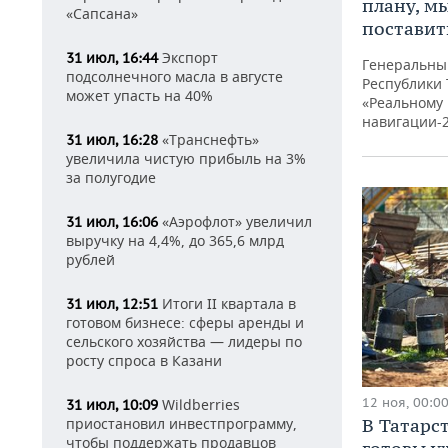
плану, м
«Сапсана»
поставит
Экспорт
31 июл, 16:44
Генеральны
подсолнечного масла в августе
Республики 
может упасть на 40%
«Реальному 
навигации-
«Транснефть»
31 июл, 16:28
увеличила чистую прибыль на 3%
за полугодие
«Аэрофлот» увеличил
31 июл, 16:06
выручку на 4,4%, до 365,6 млрд
рублей
Итоги II квартала в
31 июл, 12:51
готовом бизнесе: сферы аренды и
сельского хозяйства — лидеры по
росту спроса в Казани
12 ноя, 00:0
Wildberries
31 июл, 10:09
В Татарс
приостановил инвестпрограмму,
чтобы поддержать продавцов