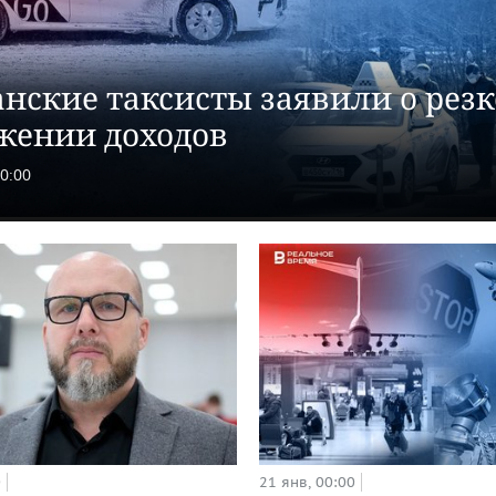
анские таксисты заявили о рез
жении доходов
00:00
0
21 янв, 00:00