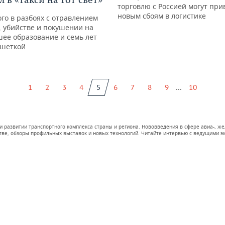
торговлю с Россией могут при
новым сбоям в логистике
го в разбоях с отравлением
 убийстве и покушении на
ее образование и семь лет
ешеткой
...
1
2
3
4
5
6
7
8
9
10
и развитии транспортного комплекса страны и региона. Нововведения в сфере авиа-, 
тве, обзоры профильных выставок и новых технологий. Читайте интервью с ведущими эк