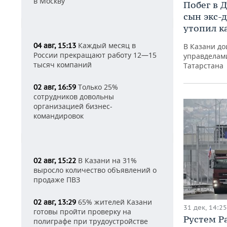
в Москву
Побег в 
сын экс-
утопил к
Каждый месяц в
04 авг, 15:13
В Казани до
России прекращают работу 12—15
управделам
тысяч компаний
Татарстана
Только 25%
02 авг, 16:59
сотрудников довольны
организацией бизнес-
командировок
В Казани на 31%
02 авг, 15:22
выросло количество объявлений о
продаже ПВЗ
65% жителей Казани
02 авг, 13:29
31 дек, 14:25
готовы пройти проверку на
Рустем Р
полиграфе при трудоустройстве