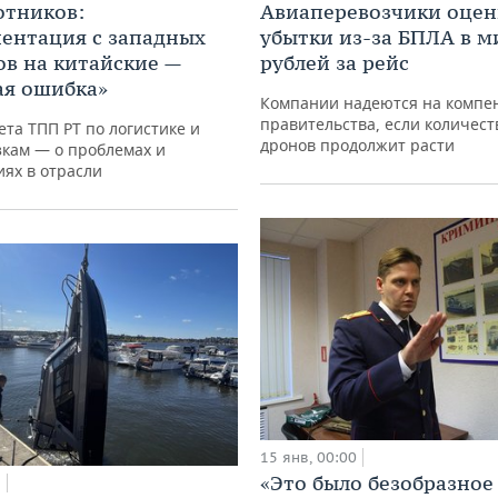
отников:
Авиаперевозчики оце
ентация с западных
убытки из-за БПЛА в 
ов на китайские —
рублей за рейс
ая ошибка»
Компании надеются на компе
правительства, если количест
ета ТПП РТ по логистике и
дронов продолжит расти
зкам — о проблемах и
ях в отрасли
15 янв, 00:00
«Это было безобразное
8