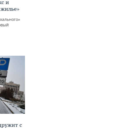
кс и
 жилье»
охального»
овый
дружит с