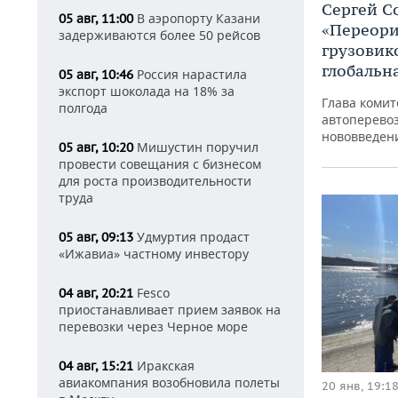
Сергей С
В аэропорту Казани
05 авг, 11:00
«Переори
задерживаются более 50 рейсов
грузовик
глобальн
Россия нарастила
05 авг, 10:46
экспорт шоколада на 18% за
Глава комит
полгода
автоперево
нововведени
Мишустин поручил
05 авг, 10:20
провести совещания с бизнесом
для роста производительности
труда
Удмуртия продаст
05 авг, 09:13
«Ижавиа» частному инвестору
Fesco
04 авг, 20:21
приостанавливает прием заявок на
перевозки через Черное море
Иракская
04 авг, 15:21
авиакомпания возобновила полеты
20 янв, 19:1