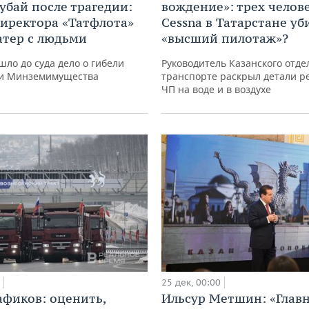
Дубай после трагедии:
вождение»: трех челов
директора «Татфлота»
Cessna в Татарстане уб
атер с людьми
«высший пилотаж»?
шло до суда дело о гибели
Руководитель Казанского отде
и Минземимущества
транспорте раскрыл детали р
ЧП на воде и в воздухе
25 дек, 00:00
афиков: оценить,
Ильсур Метшин: «Главн