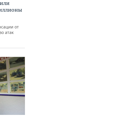
нили
миллионы
нсации от
во атак