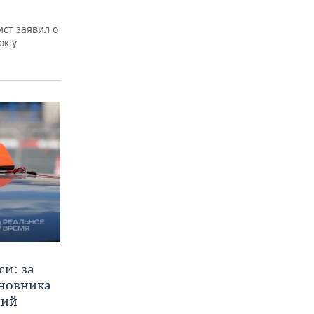
ст заявил о
ок у
си: за
иновника
ший