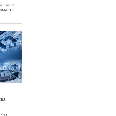
арстане
вном это
ыва
Р за