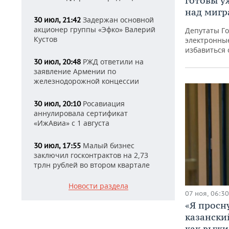
готовы у
над миг
Задержан основной
30 июл, 21:42
акционер группы «Эфко» Валерий
Депутаты Го
Кустов
электронны
избавиться 
РЖД ответили на
30 июл, 20:48
заявление Армении по
железнодорожной концессии
Росавиация
30 июл, 20:10
аннулировала сертификат
«ИжАвиа» с 1 августа
Малый бизнес
30 июл, 17:55
заключил госконтрактов на 2,73
трлн рублей во втором квартале
Новости раздела
07 ноя, 06:30
«Я просну
казански
как выжил