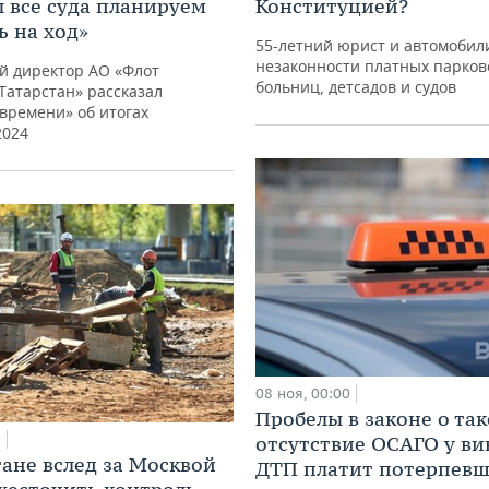
ы все суда планируем
Конституцией?
ь на ход»
55-летний юрист и автомобили
незаконности платных парков
й директор АО «Флот
больниц, детсадов и судов
Татарстан» рассказал
времени» об итогах
2024
08 ноя, 00:00
Пробелы в законе о так
0
отсутствие ОСАГО у в
тане вслед за Москвой
ДТП платит потерпев