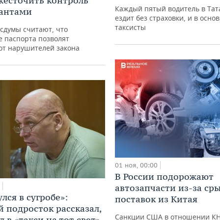
жесточить контроль
Каждый пятый водитель в Тат
рантами
ездит без страховки, и в осно
таксисты
сдумы считают, что
е паспорта позволят
от нарушителей закона
01 ноя, 00:00
В России подорожают
автозапчасти из-за ср
лся в сугробе»:
поставок из Китая
й подросток рассказал,
Санкции США в отношении КН
 в «такси на тот свет»