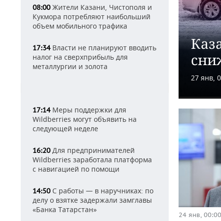
Жители Казани, Чистополя и
08:00
Кукмора потребляют наибольший
объем мобильного трафика
Каз
Власти не планируют вводить
17:34
сни
налог на сверхприбыль для
металлургии и золота
27 янв, 
Меры поддержки для
17:14
Wildberries могут объявить на
следующей неделе
Для предпринимателей
16:20
Wildberries заработала платформа
с навигацией по помощи
С работы — в наручниках: по
14:50
делу о взятке задержали замглавы
«Банка Татарстан»
24 янв, 00:0