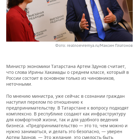
НЕФТЕХИМИЯ
РОЗНИЧНАЯ ТОРГОВЛЯ
НОВОСТИ ТЕХНОЛОГИЙ
МЕРОПРИЯТИЯ
НЕФТЬ
ТРАНСПОРТ
IT
НОВОСТИ МЕРОПРИЯТИЙ
СПОРТ
ОПК
УСЛУГИ
МЕДИА
ВЫЕЗДНАЯ РЕДАКЦИЯ
НОВОСТИ СПОРТА
ОБЩЕСТВО
ЭНЕРГЕТИКА
Фото: realnoevremya.ru/Максим Платонов
ТЕЛЕКОММУНИКАЦИИ
БИЗНЕС-БРАНЧИ
ФУТБОЛ
НОВОСТИ ОБЩЕСТВА
ФОТОГАЛЕРЕЯ
Министр экономики Татарстана Артем Здунов считает,
ONLINE-КОНФЕРЕНЦИИ
ХОККЕЙ
ВЛАСТЬ
СЮЖЕТЫ
что слова Ирины Хакамады о среднем классе, который в
России состоит в основном только из чиновников,
ОТКРЫТАЯ ЛЕКЦИЯ
БАСКЕТБОЛ
ИНФРАСТРУКТУРА
СПРАВОЧНИК
неточными.
По мнению министра, уже сейчас в сознании граждан
ВОЛЕЙБОЛ
ИСТОРИЯ
СПИСОК ПЕРСОН
ПОЛНАЯ ВЕРСИЯ
наступил перелом по отношению к
предпринимательству. В Татарстане к вопросу подходят
КИБЕРСПОРТ
КУЛЬТУРА
СПИСОК КОМПАНИЙ
комплексно. В республике создают как инфраструктуру
для комфортной жизни, так и для удобного ведения
ФИГУРНОЕ КАТАНИЕ
МЕДИЦИНА
бизнеса. «Предпринимательство — это то, чем можно и
нужно заниматься, и делать это безопасно, — уверен
Арте
м Здунов. — Это желание, это смелость быть