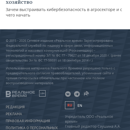
хозяйство
Зачем выстраивать кибербезопасность в агросекторе и с
чего начать
© 2015 - 2026 Сетевое издание «Реальное время» Зарегистрировано
Федеральной службой по надзору в сфере связи, информационных
технологий и массовых коммуникаций (Роскомнадзор) –
регистрационный номер ЭЛ № ФС 77 - 79627 от 18 декабря 2020 г. (ранее
свидетельство Эл № ФС 77-59331 от 18 сентября 2014 г.)
Использование материалов Реального Времени разрешено только с
предварительного согласия правообладателей, упоминание сайта и
прямая гиперссылка обязательны при частичном или полном
воспроизведении материалов.
18+
RU
EN
РЕДАКЦИЯ
РЕКЛАМА
Учредитель ООО «Реальное
ПРАВОВАЯ ИНФОРМАЦИЯ
время»
Главный редактор Саушина А.А.
ПОЛИТИКА О ПЕРСОНАЛЬНЫХ