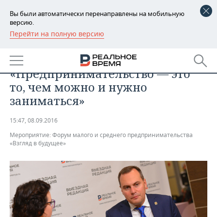
Вы были автоматически перенаправлены на мобильную
версию.
Перейти на полную версию
РЕГИОНЫ
МЕРОПРИЯТИЯ
Артем Здунов:
БАШКОРТОСТАН
НОВОСТИ
«Предпринимательство — это
ТАТАРСТАН
АНАЛИТИКА
то, чем можно и нужно
заниматься»
УДМУРТИЯ
НОВОСТИ АНАЛИТИКИ
ЭКОНОМИКА
15:47, 08.09.2016
ДЕКЛАРАЦИИ О ДОХОДАХ
НОВОСТИ ЭКОНОМИКИ
ПРОМЫШЛЕННОСТЬ
Мероприятие:
Форум малого и среднего предпринимательства
«Взгляд в будущее»
КОРОЛИ ГОСЗАКАЗА ПФО
ФИНАНСЫ
НОВОСТИ
НЕДВИЖИМОСТЬ
ПРОМЫШЛЕННОСТИ
ВУЗЫ ТАТАРСТАНА
БАНКИ
НОВОСТИ НЕДВИЖИМОСТИ
АВТО
АГРОПРОМ
КОМУ ПРИНАДЛЕЖАТ
БЮДЖЕТ
НОВОСТИ АВТО
БИЗНЕС
ТОРГОВЫЕ ЦЕНТРЫ
МАШИНОСТРОЕНИЕ
ТАТАРСТАНА
ИНВЕСТИЦИИ
НОВОСТИ БИЗНЕСА
ТЕХНОЛОГИИ