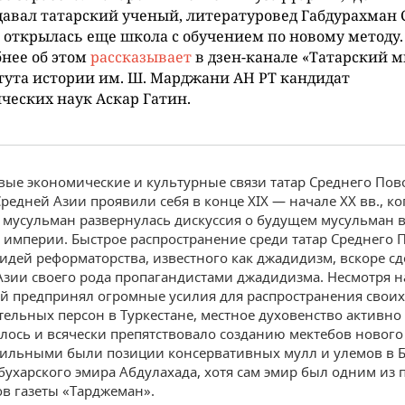
авал татарский ученый, литературовед Габдурахман С
 открылась еще школа с обучением по новому методу.
нее об этом
рассказывает
в дзен-канале «Татарский м
ута истории им. Ш. Марджани АН РТ кандидат
ческих наук Аскар Гатин.
ые экономические и культурные связи татар Среднего Пов
редней Азии проявили себя в конце XIX — начале ХХ вв., ко
 мусульман развернулась дискуссия о будущем мусульман в
 империи. Быстрое распространение среди татар Среднего 
идей реформаторства, известного как джадидизм, вскоре сд
Азии своего рода пропагандистами джадидизма. Несмотря на
й предпринял огромные усилия для распространения своих
тельных персон в Туркестане, местное духовенство активно
лось и всячески препятствовало созданию мектебов нового 
ильными были позиции консервативных мулл и улемов в Б
бухарского эмира Абдулахада, хотя сам эмир был одним из 
в газеты «Тарджеман».