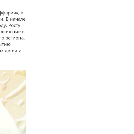
аффария», в
и. В начале
ду. Росту
ключение в
го региона,
рытию
х детей и