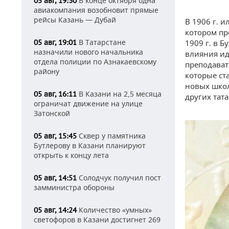
В конце октября одна
05 авг, 19:30
авиакомпания возобновит прямые
рейсы Казань — Дубай
В 1906 г. и
котором пр
В Татарстане
05 авг, 19:01
1909 г. в Б
назначили нового начальника
влияния ид
отдела полиции по Азнакаевскому
преподават
району
которые ст
новых школ
В Казани на 2,5 месяца
05 авг, 16:11
других тат
ограничат движение на улице
Затонской
Сквер у памятника
05 авг, 15:45
Бутлерову в Казани планируют
открыть к концу лета
Солодчук получил пост
05 авг, 14:51
замминистра обороны
Количество «умных»
05 авг, 14:24
светофоров в Казани достигнет 269