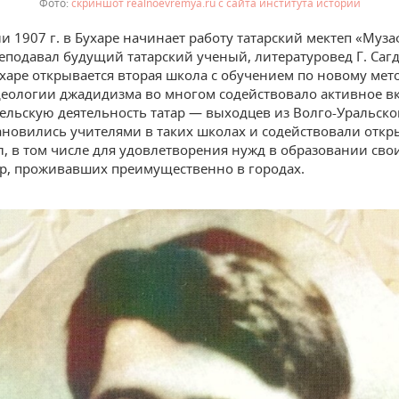
скриншот realnoevremya.ru с сайта института истории
ли 1907 г. в Бухаре начинает работу татарский мектеп «Муз
еподавал будущий татарский ученый, литературовед Г. Сагд
ухаре открывается вторая школа с обучением по новому мето
еологии джадидизма во многом содействовало активное в
ельскую деятельность татар — выходцев из Волго-Уральско
ановились учителями в таких школах и содействовали отк
, в том числе для удовлетворения нужд в образовании свои
ар, проживавших преимущественно в городах.