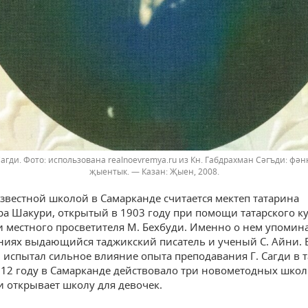
Сагди.
использована realnoevremya.ru из Кн. Габдрахман Сәгъди: фә
җыентык. — Казан: Җыен, 2008.
звестной школой в Самарканде считается мектеп татарина
а Шакури, открытый в 1903 году при помощи татарского к
и местного просветителя М. Бехбуди. Именно о нем упомина
иях выдающийся таджикский писатель и ученый С. Айни. 
и испытал сильное влияние опыта преподавания Г. Сагди в 
912 году в Самарканде действовало три новометодных школы
ри открывает школу для девочек.