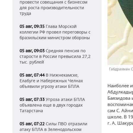
провести совещания с бизнесом
для роста производительности
труда
Глава Морской
05 авг, 09:35
коллегии РФ провел переговоры с
бразильским министром обороны
Средняя пенсия по
05 авг, 09:03
старости в России превысила 27,2
тыс. рублей
Габдрахман 
В Нижнекамске,
05 авг, 07:44
Елабуге и Набережных Челнах
Наиболее и
объявили угрозу атаки БПЛА
Абдулкадыр
Баязидова 
Угроза атаки БПЛА
05 авг, 07:33
воспоминан
объявлена еще в двух городах
сам С. Айн
Татарстана
школе. В 1
г. А. Шаку
Силы ПВО отразили
05 авг, 07:22
атаку БПЛА в Зеленодольском