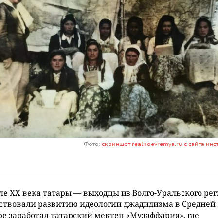
Фото:
скриншот realnoevremya.ru с сайта инс
ле XX века татары — выходцы из Волго-Уральского ре
ствовали развитию идеологии джадидизма в Средней 
ре заработал татарский мектеп «Музаффария», где