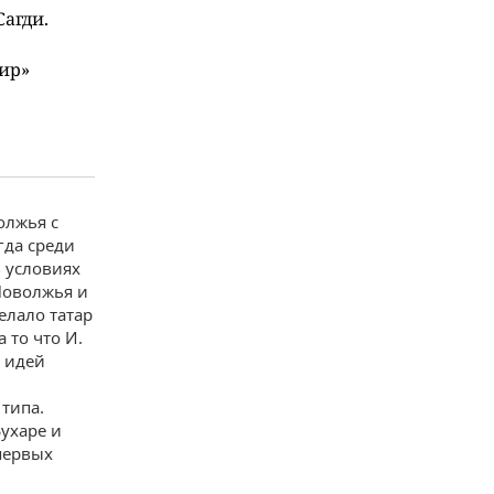
агди.
ир»
олжья с
гда среди
 условиях
Поволжья и
елало татар
 то что И.
 идей
типа.
ухаре и
первых