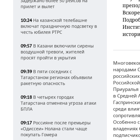
задержано более 50 рейсов на
препод
прилет и вылет
Вскоре
Подроб
На казанской телебашне
10:24
включат праздничную подсветку в
Инстит
честь юбилея РТРС
истори
В Казани включили сирены
09:57
воздушной тревоги, жителей
просят пройти в укрытия
Многовеков
народами С
В пяти соседних с
09:39
российских
Татарстаном регионах объявили
Российской
ракетную опасность
Приуралья 
в Средней 
В четырех городах
09:18
Гаспрински
Татарстана отменена угроза атаки
среди влия
БПЛА
сопротивля
Особенно с
Россияне после премьеры
09:17
владениях 
«Одиссеи» Нолана стали чаще
покупать Гомера
подписчико