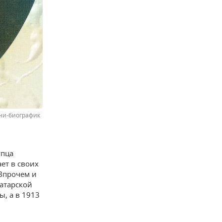
нни-биографик
упца
ет в своих
Впрочем и
татарской
, а в 1913