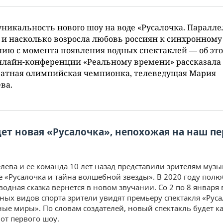
уникальность нового шоу на воде «Русалочка. Паралл
и насколько возросла любовь россиян к синхронному
ию с момента появления водных спектаклей — об это
нлайн-конференции «Реальному времени» рассказала
ратная олимпийская чемпионка, телеведущая Мария
ва.
дет новая «Русалочка», непохожая на наш п
лева и ее команда 10 лет назад представили зрителям муз
е «Русалочка и тайна волшебной звезды». В 2020 году пол
водная сказка вернется в новом звучании. Со 2 по 8 января 
ных видов спорта зрители увидят премьеру спектакля «Руса
ые миры». По словам создателей, новый спектакль будет 
 от первого шоу.