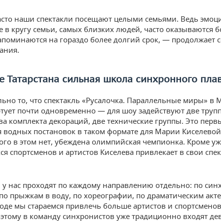
сто наши спектакли посещают целыми семьями. Ведь эмоц
 в кругу семьи, самых близких людей, часто оказываются б
апоминаются на гораздо более долгий срок, — продолжает 
ания.
е Татарстана сильная школа синхронного пла
ьно то, что спектакль «Русалочка. Параллельные миры» в 
ртует почти одновременно — для шоу задействуют две труп
два комплекта декораций, две технические группы. Это пер
 водных постановок в таком формате для Марии Киселевой
го в этом нет, убеждена олимпийская чемпионка. Кроме уж
ся спортсменов и артистов Киселева привлекает в свои спе
 у нас проходят по каждому направлению отдельно: по си
по прыжкам в воду, по хореографии, по драматическим акте
оде мы стараемся привлечь больше артистов и спортсменов
оэтому в команду синхронистов уже традиционно входят де