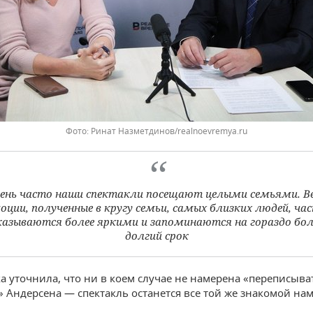
Ринат Назметдинов/realnoevremya.ru
ень часто наши спектакли посещают целыми семьями. В
оции, полученные в кругу семьи, самых близких людей, ча
казываются более яркими и запоминаются на гораздо бол
долгий срок
а уточнила, что ни в коем случае не намерена «переписыва
» Андерсена — спектакль останется все той же знакомой нам