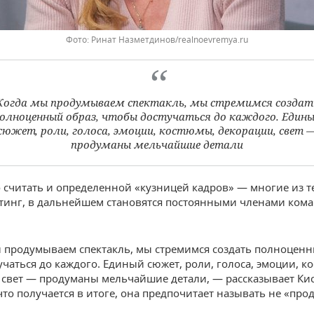
Ринат Назметдинов/realnoevremya.ru
Когда мы продумываем спектакль, мы стремимся создат
олноценный образ, чтобы достучаться до каждого. Един
сюжет, роли, голоса, эмоции, костюмы, декорации, свет 
продуманы мельчайшие детали
считать и определенной «кузницей кадров» — многие из те
тинг, в дальнейшем становятся постоянными членами ком
 продумываем спектакль, мы стремимся создать полноценн
учаться до каждого. Единый сюжет, роли, голоса, эмоции, к
 свет — продуманы мельчайшие детали, — рассказывает Кис
что получается в итоге, она предпочитает называть не «прод