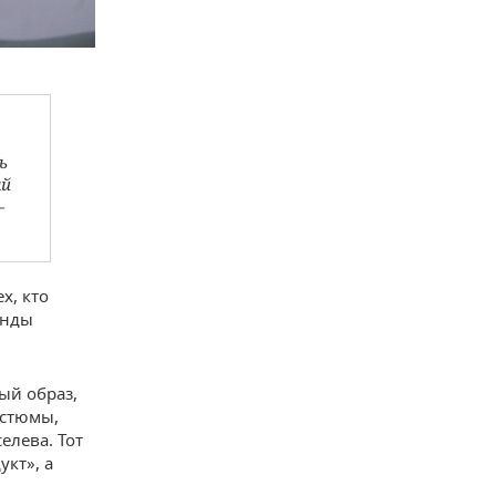
ь
ый
—
х, кто
анды
ый образ,
остюмы,
елева. Тот
укт», а