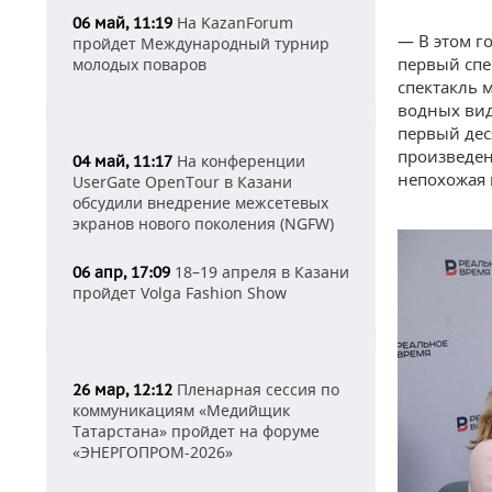
На KazanForum
06 май, 11:19
— В этом г
пройдет Международный турнир
первый спе
молодых поваров
спектакль 
водных вид
первый дес
произведен
На конференции
04 май, 11:17
непохожая 
UserGate OpenTour в Казани
обсудили внедрение межсетевых
экранов нового поколения (NGFW)
18–19 апреля в Казани
06 апр, 17:09
пройдет Volga Fashion Show
Пленарная сессия по
26 мар, 12:12
коммуникациям «Медийщик
Татарстана» пройдет на форуме
«ЭНЕРГОПРОМ-2026»