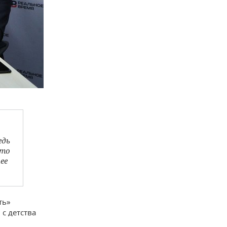
едь
сто
ее
ть»
 с детства