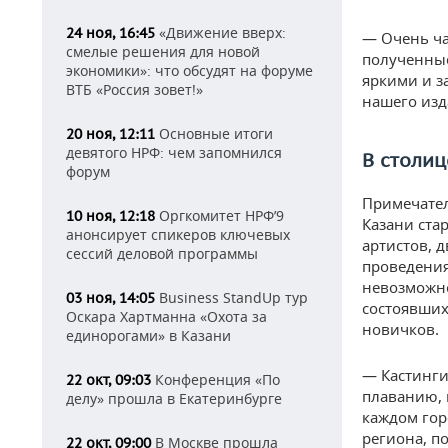
«Движение вверх:
24 ноя, 16:45
— Очень ча
смелые решения для новой
полученные
экономики»: что обсудят на форуме
яркими и з
ВТБ «Россия зовет!»
нашего изд
Основные итоги
20 ноя, 12:11
девятого НРФ: чем запомнился
В столиц
форум
Примечател
Оргкомитет НРФ’9
10 ноя, 12:18
Казани ста
анонсирует спикеров ключевых
артистов, 
сессий деловой программы
проведения
невозможно
Business StandUp тур
03 ноя, 14:05
состоявших
Оскара Хартманна «Охота за
новичков.
единорогами» в Казани
— Кастинги
Конференция «По
22 окт, 09:03
плаванию, 
делу» прошла в Екатеринбурге
каждом гор
региона, п
В Москве прошла
22 окт, 09:00