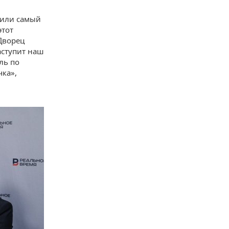
вили самый
этот
 Дворец
аступит наш
ль по
чка»,