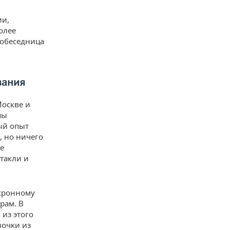
ии,
олее
собеседница
вания
Москве и
пы
вый опыт
, но ничего
е
ктакли и
нхронному
рам. В
 из этого
вочки из