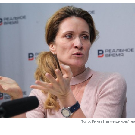
Фото: Ринат Назметдинов/ re