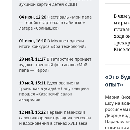
аукцион картин детей с ДЦП
В чем 
Фестиваль «Мой папа
04 июн, 12:20
миры» 
— герой» стартовал в сабинском
лагере «Солнышко»
плаван
ходе о
В Москве подвели
01 июн, 16:10
трехк
итоги конкурса «Эра технологий»
Киселе
В Татарстане пройдет
29 май, 11:27
художественный фестиваль «Мой
папа — Герой»
«Это бу
Вдохновение на
19 май, 13:11
опыт»
троих: как в усадьбе Сапугольцева
прошел «Казанский салон
Мария Кисе
акварели»
шоу на вод
россиянам 
Первый Казанский
12 май, 13:22
Дворце вод
салон акварели: праздник легкости
Параллельн
и вдохновения в стенах XVIII века
отличаться