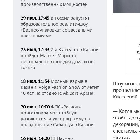
производственных мощностей
В России запустят
29 июл, 17:45
образовательное реалити-шоу
«Бизнес-упаковка» со звездными
наставниками
2 и 3 августа в Казани
23 июл, 17:43
п
пройдет Маркет Маркета,
фестиваль товаров для дома и не
только
Модный взрыв в
18 июл, 11:54
Шоу можно 
Казани: Volga Fashion Show отметит
прошел кас
10 лет на стадионе Ak Bars Арена
Киселевой.
ФСК «Регион»
20 июн, 10:00
— Когда мы
приготовила масштабную
чтобы дост
развлекательную программу на
декорации,
празднование Сабантуя в Казани
спектакль, 
«дитя».
III Научно-
16 июн, 14:30