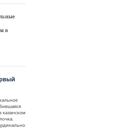
ельные
м в
ервый
ыкальное
юбившаяся
в казанском
лочка.
кардинально