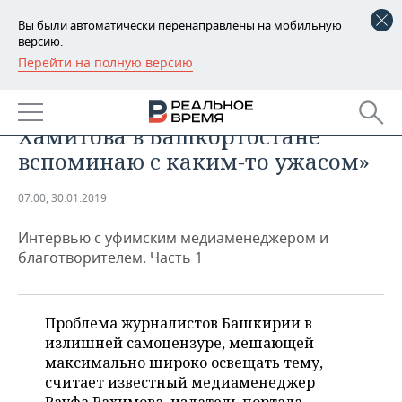
Вы были автоматически перенаправлены на мобильную
версию.
Перейти на полную версию
РЕГИОНЫ
ТЕХНОЛОГИИ
Рауфа Рахимова: «Период
БАШКОРТОСТАН
НОВОСТИ
Хамитова в Башкортостане
ТАТАРСТАН
АНАЛИТИКА
вспоминаю с каким-то ужасом»
УДМУРТИЯ
НОВОСТИ АНАЛИТИКИ
ЭКОНОМИКА
07:00, 30.01.2019
ДЕКЛАРАЦИИ О ДОХОДАХ
НОВОСТИ ЭКОНОМИКИ
ПРОМЫШЛЕННОСТЬ
Интервью с уфимским медиаменеджером и
благотворителем. Часть 1
КОРОЛИ ГОСЗАКАЗА ПФО
ФИНАНСЫ
НОВОСТИ
НЕДВИЖИМОСТЬ
ПРОМЫШЛЕННОСТИ
ВУЗЫ ТАТАРСТАНА
БАНКИ
НОВОСТИ НЕДВИЖИМОСТИ
АВТО
Проблема журналистов Башкирии в
АГРОПРОМ
излишней самоцензуре, мешающей
КОМУ ПРИНАДЛЕЖАТ
БЮДЖЕТ
НОВОСТИ АВТО
БИЗНЕС
максимально широко освещать тему,
ТОРГОВЫЕ ЦЕНТРЫ
МАШИНОСТРОЕНИЕ
ТАТАРСТАНА
считает известный медиаменеджер
ИНВЕСТИЦИИ
НОВОСТИ БИЗНЕСА
ТЕХНОЛОГИИ