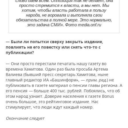
слово даем всем. Оппозиция так не делает, она
просто стремится к власти, а мы нет. Мы
хотим, чтобы власть работала в пользу
народа, не воровала и выполняла свои
обязательства в полной мере. Это нормально,
это задача СМИ». Фото media.onf.ru
— Были ли попытки сверху закрыть издание,
повлиять на его повестку или снять что-то с
публикации?
— Они просто перестали печатать нашу газету во
времена Хамитова. Один раз была просьба Артема
Валиева (бывший пресс-секретарь Хамитова, ныне
главный редактор ИА «Башинформ»,
— прим. ред.
) не
публиковать в газете материал о пенсии главы региона. А
его пенсия
—
больше 400 тыс. рублей. Побоялись, что об
этом народ узнает. Доверие населения к газете Bonus
очень большое, это рейтинговое издание. Нас
стимулирует, что люди ждут каждый номер.
Окончание следует