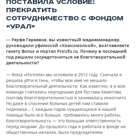
ПОСТАВИЛА УСЛОВИЕ:
ВОДНЫЕ ВИДЫ СПОРТА
ОБРАЗОВАНИЕ
ПРЕКРАТИТЬ
ХОККЕЙ С МЯЧОМ
ПРОИСШЕСТВИЯ
СОТРУДНИЧЕСТВО С ФОНДОМ
«УРАЛ»
— Рауфа Гареевна, вы известный медиаменеджер,
руководили уфимской «Комсомолкой», возглавляете
газету
Bonus и
портал
ProUfu
.
ru
. Почему в последний
год решили сосредоточиться на благотворительной
деятельности?
— Фонд «Изгелек» мы основали в 2012 году. Сначала я
решила уйти в тень, чтобы мое имя не мешало
благотворительной деятельности. Как известно, я и моя
команда считались неугодными для Рустэма Хамитова,
поэтому благотворительностью я занималась инкогнито.
Но даже в спасении больных детей нам ставили
подножки… С каждым годом нуждающихся в нашей
помощи было все больше, требовалось много работы,
благотворительность — это большая ответственность
перед людьми. До прошлого года я работала в фонде на
общественных началах, была председателем