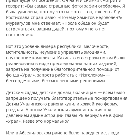
предыдущего посещения. Он на эти снимки смотрит и
говорит: «Вы самые страшные фотографии отобрали». Я
была удивлена, потому что на фото — он, как есть. Я у
Ростислава спрашиваю: «Почему Хамитов недоволен?».
Мурзагулов мне отвечает: «После обеда он будет
встречаться с вашим дядей, поэтому у него нет
настроения».
Вот это уровень лидера республики: мелочность,
мстительность, неумение управлять эмоциями,
внутренние комплексы. Какие-то его страхи потом были
реализованы в виде преследования наших изданий,
запрета на получение благотворительной помощи от
фонда «Урал», запрета работать с «Изгелеком» —
бессердечными, бессмысленными решениями.
Детским садам, детским домам, больницам — всем было
запрещено получать благотворительные пожертвования.
Детям Учалинского района купили хоккейную форму,
раздали. А потом Учалинская администрация под
давлением администрации главы РБ вернула ее в фонд
«Урал». Разве это нормально?
Или в Абзелиловском районе было наводнение, люди