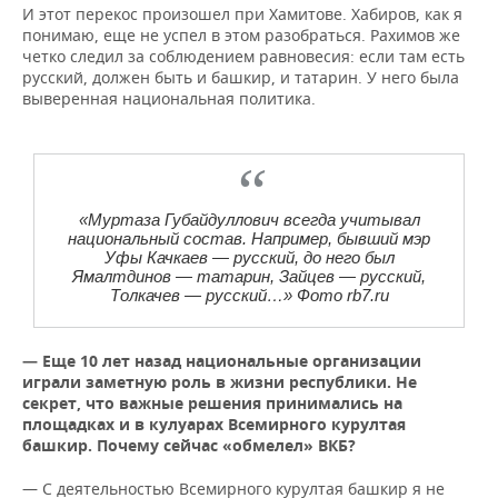
И этот перекос произошел при Хамитове. Хабиров, как я
понимаю, еще не успел в этом разобраться. Рахимов же
четко следил за соблюдением равновесия: если там есть
русский, должен быть и башкир, и татарин. У него была
выверенная национальная политика.
«Муртаза Губайдуллович всегда учитывал
национальный состав. Например, бывший мэр
Уфы Качкаев — русский, до него был
Ямалтдинов — татарин, Зайцев — русский,
Толкачев — русский…» Фото rb7.ru
— Еще 10 лет назад национальные организации
играли заметную роль в жизни республики. Не
секрет, что важные решения принимались на
площадках и в кулуарах Всемирного курултая
башкир. Почему сейчас «обмелел» ВКБ?
— С деятельностью Всемирного курултая башкир я не