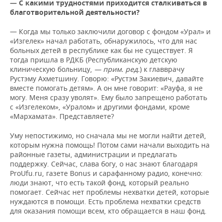
— С какими трудностями приходится сталкиваться в
благотворительной деятельности?
— Когда мы только заключили договор с фондом «Урал» и
«Изгелек» начал работать, обнаружилось, что для нас
больных детей в республике как бы не существует. Я
тогда пришла в РДКБ (Республиканскую детскую
клиническую больницу,
— прим. ред.
) к главврачу
Рустэму Ахметшину. Говорю: «Рустэм Закиевич, давайте
вместе помогать детям». А он мне говорит: «Рауфа, я не
могу. Меня сразу уволят». Ему было запрещено работать
с «Изгелеком», «Уралом» и другими фондами, кроме
«Мархамата». Представляете?
Уму непостижимо, но сначала мы не могли найти детей,
которым нужна помощь! Потом сами начали выходить на
районные газеты, администрации и предлагать
поддержку. Сейчас, слава богу, о нас знают благодаря
ProUfu.ru, газете Bonus и сарафанному радио, конечно:
люди знают, что есть такой фонд, который реально
помогает. Сейчас нет проблемы нехватки детей, которые
нуждаются в помощи. Есть проблема нехватки средств
для оказания помощи всем, кто обращается в наш фонд.