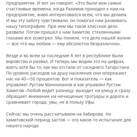
предприятия. И вот он говорит: «Это были мои самые
счастливые времена, когда Рахимов приходил к нам на
предприятие, живо интересовался всем, что мы делаем.
И мы эту заботу чувствовали, он помогал нам развивать
нашу типографию. При нем мы такое классное дело
развили. Потом пришел к нам Хамитов, стеклянными
глазами все осмотрел. Мы поняли, что дело нашей жизни
— все что мы любим — ему абсолютно безразлично».
Везде и во всем за последние 8 лет в республике были
воровство и развал. И теперь мы видим это на цифрах,
взять хотя бы то, как мы отстали от соседнего Татарстана.
По уровню расходов на душу населения они опережают
нас на 40—50 процентов. Вот и показатель — как
управляет Рустам Минниханов и как управлял Рустэм
Хамитов. Любой видит разницу: выходит на улицу и сразу
обращает внимание на нечищеные тротуары и дороги и
сравнивает города, увы, не в пользу Уфы.
Сейчас мы очень рассчитываем на Хабирова. Но
хамитовский период застоя — это какое-то испытание для
нашего народа.