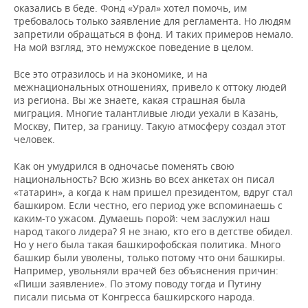
оказались в беде. Фонд «Урал» хотел помочь, им
требовалось только заявление для регламента. Но людям
запретили обращаться в фонд. И таких примеров немало.
На мой взгляд, это немужское поведение в целом.
Все это отразилось и на экономике, и на
межнациональных отношениях, привело к оттоку людей
из региона. Вы же знаете, какая страшная была
миграция. Многие талантливые люди уехали в Казань,
Москву, Питер, за границу. Такую атмосферу создал этот
человек.
Как он умудрился в одночасье поменять свою
национальность? Всю жизнь во всех анкетах он писал
«татарин», а когда к нам пришел президентом, вдруг стал
башкиром. Если честно, его период уже вспоминаешь с
каким-то ужасом. Думаешь порой: чем заслужил наш
народ такого лидера? Я не знаю, кто его в детстве обидел.
Но у него была такая башкирофобская политика. Много
башкир были уволены, только потому что они башкиры.
Например, увольняли врачей без объяснения причин:
«Пиши заявление». По этому поводу тогда и Путину
писали письма от Конгресса башкирского народа.