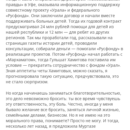
правды» в Уфе, оказывала информационную поддержку
совместному проекту «Урала» и федерального
«Русфонда». Они заключили договор и начали вместе
поддерживать больных детей. Тогда их годовой контракт
предусматривал 24 млн рублей помощи для детей из
нашей республики и 12 млн — для ребят из других
регионов. Так мы проработали год, рассказывали на
страницах газеты истории детей, проводили
консультации, собирали деньги — помогали «Русфонду» в
реализации проектов. Потом «Русфонд» начал работать с
«Мархаматом», тогда Гульшат Хамитова поставила им
условие — прекратить сотрудничество с фондом «Урал».
Зная аппетиты четы Хамитовых, можно сказать, я
прогнозировала такую ситуацию, предчувствовала, это
не стало сюрпризом.
Но когда начинаешь заниматься благотворительностью,
это дело невозможно бросить: ты все время чувствуешь
эту ответственность, эту боль. Честно, иногда у меня
бывало желание все бросить, заняться личной жизнью,
семейными делами, бизнесом. Но я не имею на это
морального права, понимаете? Просто не могу. И тогда,
несколько лет назад, я предложила Муртазе