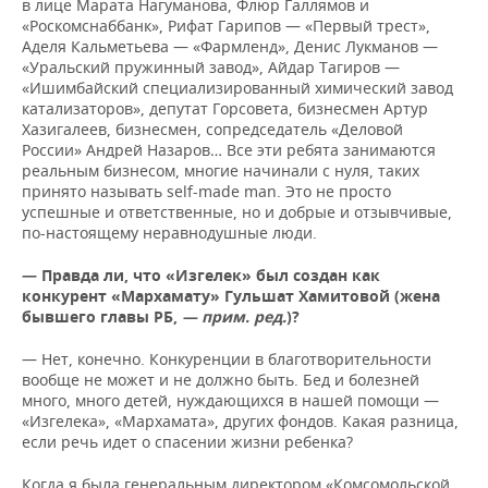
в лице Марата Нагуманова, Флюр Галлямов и
«Роскомснаббанк», Рифат Гарипов — «Первый трест»,
Аделя Кальметьева — «Фармленд», Денис Лукманов —
«Уральский пружинный завод», Айдар Тагиров —
«Ишимбайский специализированный химический завод
катализаторов», депутат Горсовета, бизнесмен Артур
Хазигалеев, бизнесмен, сопредседатель «Деловой
России» Андрей Назаров… Все эти ребята занимаются
реальным бизнесом, многие начинали с нуля, таких
принято называть self-made man. Это не просто
успешные и ответственные, но и добрые и отзывчивые,
по-настоящему неравнодушные люди.
— Правда ли, что «Изгелек» был создан как
конкурент «Мархамату» Гульшат Хамитовой (жена
бывшего главы РБ,
— прим. ред.
)?
— Нет, конечно. Конкуренции в благотворительности
вообще не может и не должно быть. Бед и болезней
много, много детей, нуждающихся в нашей помощи —
«Изгелека», «Мархамата», других фондов. Какая разница,
если речь идет о спасении жизни ребенка?
Когда я была генеральным директором «Комсомольской