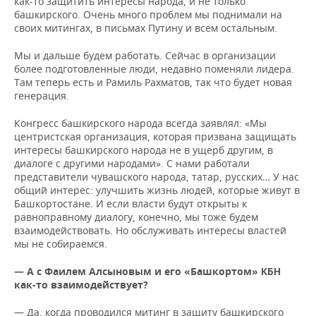
как-то защитить интересы народа, и не только
башкирского. Очень много проблем мы поднимали на
своих митингах, в письмах Путину и всем остальным.
Мы и дальше будем работать. Сейчас в организации
более подготовленные люди, недавно поменяли лидера.
Там теперь есть и Рамиль Рахматов, так что будет новая
генерация.
Конгресс башкирского народа всегда заявлял: «Мы
центристская организация, которая призвана защищать
интересы башкирского народа не в ущерб другим, в
диалоге с другими народами». С нами работали
представители чувашского народа, татар, русских… У нас
общий интерес: улучшить жизнь людей, которые живут в
Башкортостане. И если власти будут открыты к
равноправному диалогу, конечно, мы тоже будем
взаимодействовать. Но обслуживать интересы властей
мы не собираемся.
— А с Фаилем Алсыновым и его «Башкортом»
КБН
как-то взаимодействует?
— Да, когда проводился митинг в защиту башкирского