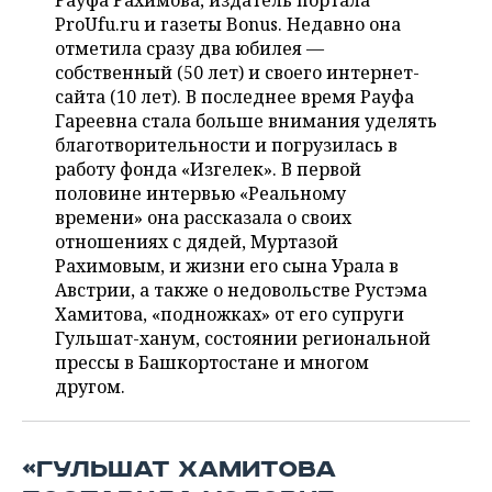
Рауфа Рахимова, издатель портала
НЕФТЕХИМИЯ
ProUfu.ru и газеты Bonus. Недавно она
РОЗНИЧНАЯ ТОРГОВЛЯ
НОВОСТИ ТЕХНОЛОГИЙ
МЕРОПРИЯТИЯ
отметила сразу два юбилея —
НЕФТЬ
собственный (50 лет) и своего интернет-
ТРАНСПОРТ
IT
НОВОСТИ МЕРОПРИЯТИЙ
СПОРТ
сайта (10 лет). В последнее время Рауфа
ОПК
Гареевна стала больше внимания уделять
УСЛУГИ
МЕДИА
ВЫЕЗДНАЯ РЕДАКЦИЯ
НОВОСТИ СПОРТА
ОБЩЕСТВО
благотворительности и погрузилась в
ЭНЕРГЕТИКА
работу фонда «Изгелек». В первой
ТЕЛЕКОММУНИКАЦИИ
БИЗНЕС-БРАНЧИ
ФУТБОЛ
НОВОСТИ ОБЩЕСТВА
половине интервью «Реальному
ФОТОГАЛЕРЕЯ
времени» она рассказала о своих
отношениях с дядей, Муртазой
ONLINE-КОНФЕРЕНЦИИ
ХОККЕЙ
ВЛАСТЬ
СЮЖЕТЫ
Рахимовым, и жизни его сына Урала в
Австрии, а также о недовольстве Рустэма
ОТКРЫТАЯ ЛЕКЦИЯ
БАСКЕТБОЛ
ИНФРАСТРУКТУРА
СПРАВОЧНИК
Хамитова, «подножках» от его супруги
Гульшат-ханум, состоянии региональной
ВОЛЕЙБОЛ
ИСТОРИЯ
СПИСОК ПЕРСОН
ПОЛНАЯ ВЕРСИЯ
прессы в Башкортостане и многом
другом.
КИБЕРСПОРТ
КУЛЬТУРА
СПИСОК КОМПАНИЙ
ФИГУРНОЕ КАТАНИЕ
МЕДИЦИНА
«ГУЛЬШАТ ХАМИТОВА