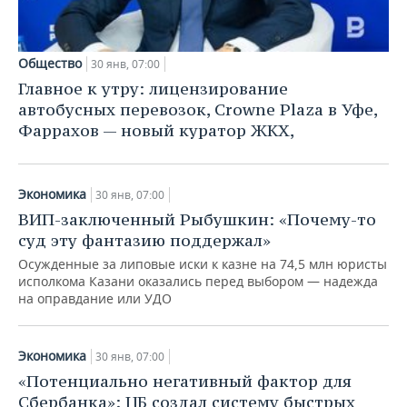
ВОДНЫЕ ВИДЫ СПОРТА
ОБРАЗОВАНИЕ
ХОККЕЙ С МЯЧОМ
ПРОИСШЕСТВИЯ
Общество
30 янв, 07:00
Главное к утру: лицензирование
автобусных перевозок, Crowne Plaza в Уфе,
Фаррахов — новый куратор ЖКХ,
Экономика
30 янв, 07:00
ВИП-заключенный Рыбушкин: «Почему-то
суд эту фантазию поддержал»
Осужденные за липовые иски к казне на 74,5 млн юристы
исполкома Казани оказались перед выбором — надежда
на оправдание или УДО
Экономика
30 янв, 07:00
«Потенциально негативный фактор для
Сбербанка»: ЦБ создал систему быстрых