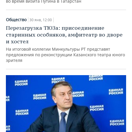
во время визита Путина в Татарстан
НЕФТЕХИМИЯ
РОЗНИЧНАЯ ТОРГОВЛЯ
НОВОСТИ ТЕХНОЛОГИЙ
МЕРОПРИЯТИЯ
НЕФТЬ
Общество
30 янв, 12:00
ТРАНСПОРТ
IT
НОВОСТИ МЕРОПРИЯТИЙ
СПОРТ
Перезагрузка ТЮЗа: присоединение
ОПК
старинных особняков, амфитеатр во дворе
УСЛУГИ
МЕДИА
ВЫЕЗДНАЯ РЕДАКЦИЯ
НОВОСТИ СПОРТА
ОБЩЕСТВО
и хостел
ЭНЕРГЕТИКА
На итоговой коллегии Минкультуры РТ представят
ТЕЛЕКОММУНИКАЦИИ
БИЗНЕС-БРАНЧИ
ФУТБОЛ
НОВОСТИ ОБЩЕСТВА
ФОТОГАЛЕРЕЯ
предложения по реконструкции Казанского театра юного
зрителя
ONLINE-КОНФЕРЕНЦИИ
ХОККЕЙ
ВЛАСТЬ
СЮЖЕТЫ
ОТКРЫТАЯ ЛЕКЦИЯ
БАСКЕТБОЛ
ИНФРАСТРУКТУРА
СПРАВОЧНИК
ВОЛЕЙБОЛ
ИСТОРИЯ
СПИСОК ПЕРСОН
ПОЛНАЯ ВЕРСИЯ
КИБЕРСПОРТ
КУЛЬТУРА
СПИСОК КОМПАНИЙ
ФИГУРНОЕ КАТАНИЕ
МЕДИЦИНА