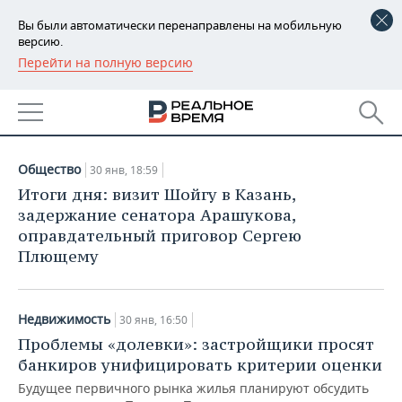
Вы были автоматически перенаправлены на мобильную
версию.
Перейти на полную версию
РЕГИОНЫ
АРХИВ СТАТЕЙ ЗА
БАШКОРТОСТАН
НОВОСТИ
30.01.2019
ТАТАРСТАН
АНАЛИТИКА
Общество
30 янв, 18:59
УДМУРТИЯ
НОВОСТИ АНАЛИТИКИ
ЭКОНОМИКА
Итоги дня: визит Шойгу в Казань,
задержание сенатора Арашукова,
ДЕКЛАРАЦИИ О ДОХОДАХ
НОВОСТИ ЭКОНОМИКИ
ПРОМЫШЛЕННОСТЬ
оправдательный приговор Сергею
Плющему
КОРОЛИ ГОСЗАКАЗА ПФО
ФИНАНСЫ
НОВОСТИ
НЕДВИЖИМОСТЬ
ПРОМЫШЛЕННОСТИ
ВУЗЫ ТАТАРСТАНА
БАНКИ
НОВОСТИ НЕДВИЖИМОСТИ
АВТО
Недвижимость
30 янв, 16:50
АГРОПРОМ
Проблемы «долевки»: застройщики просят
КОМУ ПРИНАДЛЕЖАТ
БЮДЖЕТ
НОВОСТИ АВТО
БИЗНЕС
банкиров унифицировать критерии оценки
ТОРГОВЫЕ ЦЕНТРЫ
МАШИНОСТРОЕНИЕ
ТАТАРСТАНА
Будущее первичного рынка жилья планируют обсудить
ИНВЕСТИЦИИ
НОВОСТИ БИЗНЕСА
ТЕХНОЛОГИИ