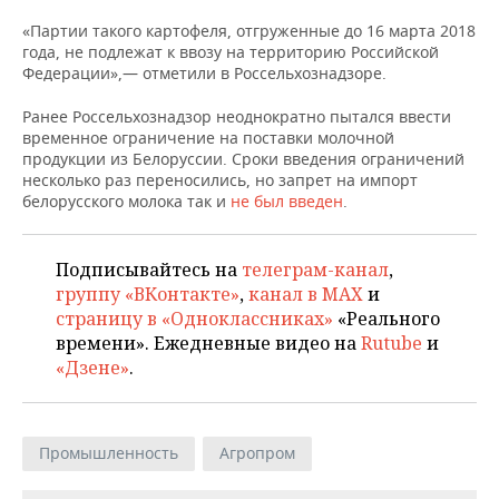
НЕФТЕХИМИЯ
«Партии такого картофеля, отгруженные до 16 марта 2018
РОЗНИЧНАЯ ТОРГОВЛЯ
НОВОСТИ ТЕХНОЛОГИЙ
МЕРОПРИЯТИЯ
года, не подлежат к ввозу на территорию Российской
НЕФТЬ
Федерации»,— отметили в Россельхознадзоре.
ТРАНСПОРТ
IT
НОВОСТИ МЕРОПРИЯТИЙ
СПОРТ
ОПК
Ранее Россельхознадзор неоднократно пытался ввести
временное ограничение на поставки молочной
УСЛУГИ
МЕДИА
ВЫЕЗДНАЯ РЕДАКЦИЯ
НОВОСТИ СПОРТА
ОБЩЕСТВО
продукции из Белоруссии. Сроки введения ограничений
ЭНЕРГЕТИКА
несколько раз переносились, но запрет на импорт
ТЕЛЕКОММУНИКАЦИИ
БИЗНЕС-БРАНЧИ
ФУТБОЛ
НОВОСТИ ОБЩЕСТВА
ФОТОГАЛЕРЕЯ
белорусского молока так и
не был введен
.
ONLINE-КОНФЕРЕНЦИИ
ХОККЕЙ
ВЛАСТЬ
СЮЖЕТЫ
Подписывайтесь на
телеграм-канал
,
группу «ВКонтакте»
,
канал в MAX
и
ОТКРЫТАЯ ЛЕКЦИЯ
БАСКЕТБОЛ
ИНФРАСТРУКТУРА
СПРАВОЧНИК
страницу в «Одноклассниках»
«Реального
времени». Ежедневные видео на
Rutube
и
ВОЛЕЙБОЛ
ИСТОРИЯ
СПИСОК ПЕРСОН
ПОЛНАЯ ВЕРСИЯ
«Дзене»
.
КИБЕРСПОРТ
КУЛЬТУРА
СПИСОК КОМПАНИЙ
ФИГУРНОЕ КАТАНИЕ
МЕДИЦИНА
Промышленность
Агропром