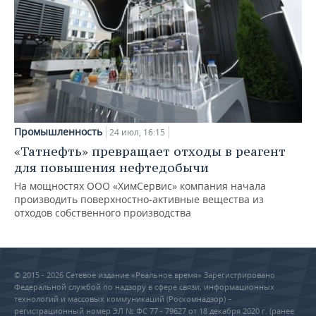
Промышленность
24 июл, 16:15
«Татнефть» превращает отходы в реагент
для повышения нефтедобычи
На мощностях ООО «ХимСервис» компания начала
производить поверхностно-активные вещества из
отходов собственного производства
© 2015 - 2026 Сетевое издание «Реальное время» Зарегистрировано
Федеральной службой по надзору в сфере связи, информационных
технологий и массовых коммуникаций (Роскомнадзор) –
регистрационный номер ЭЛ № ФС 77 - 79627 от 18 декабря 2020 г. (ранее