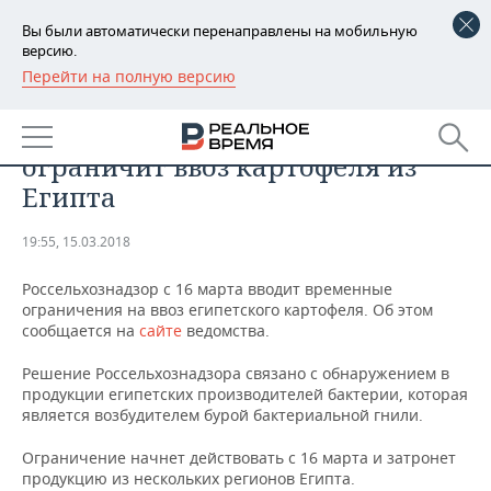
Вы были автоматически перенаправлены на мобильную
версию.
Перейти на полную версию
РЕГИОНЫ
ПРОМЫШЛЕННОСТЬ
Россельхознадзор с 16 марта
БАШКОРТОСТАН
НОВОСТИ
ограничит ввоз картофеля из
ТАТАРСТАН
АНАЛИТИКА
Египта
УДМУРТИЯ
НОВОСТИ АНАЛИТИКИ
ЭКОНОМИКА
19:55, 15.03.2018
ДЕКЛАРАЦИИ О ДОХОДАХ
НОВОСТИ ЭКОНОМИКИ
ПРОМЫШЛЕННОСТЬ
Россельхознадзор с 16 марта вводит временные
ограничения на ввоз египетского картофеля. Об этом
КОРОЛИ ГОСЗАКАЗА ПФО
ФИНАНСЫ
НОВОСТИ
НЕДВИЖИМОСТЬ
сообщается на
сайте
ведомства.
ПРОМЫШЛЕННОСТИ
Решение Россельхознадзора связано с обнаружением в
ВУЗЫ ТАТАРСТАНА
БАНКИ
НОВОСТИ НЕДВИЖИМОСТИ
АВТО
продукции египетских производителей бактерии, которая
АГРОПРОМ
является возбудителем бурой бактериальной гнили.
КОМУ ПРИНАДЛЕЖАТ
БЮДЖЕТ
НОВОСТИ АВТО
БИЗНЕС
ТОРГОВЫЕ ЦЕНТРЫ
МАШИНОСТРОЕНИЕ
Ограничение начнет действовать с 16 марта и затронет
ТАТАРСТАНА
продукцию из нескольких регионов Египта.
ИНВЕСТИЦИИ
НОВОСТИ БИЗНЕСА
ТЕХНОЛОГИИ