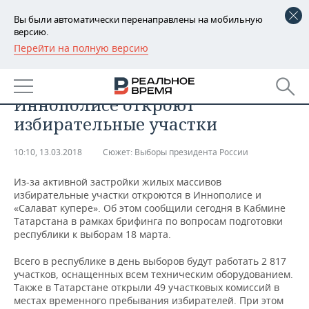
Вы были автоматически перенаправлены на мобильную
версию.
Перейти на полную версию
РЕГИОНЫ
ОБЩЕСТВО
В «Салават купере» и
БАШКОРТОСТАН
НОВОСТИ
Иннополисе откроют
ТАТАРСТАН
АНАЛИТИКА
избирательные участки
УДМУРТИЯ
НОВОСТИ АНАЛИТИКИ
ЭКОНОМИКА
10:10, 13.03.2018
Сюжет:
​Выборы президента России
ДЕКЛАРАЦИИ О ДОХОДАХ
НОВОСТИ ЭКОНОМИКИ
ПРОМЫШЛЕННОСТЬ
Из-за активной застройки жилых массивов
избирательные участки откроются в Иннополисе и
КОРОЛИ ГОСЗАКАЗА ПФО
ФИНАНСЫ
НОВОСТИ
НЕДВИЖИМОСТЬ
«Салават купере». Об этом сообщили сегодня в Кабмине
ПРОМЫШЛЕННОСТИ
Татарстана в рамках брифинга по вопросам подготовки
республики к выборам 18 марта.
ВУЗЫ ТАТАРСТАНА
БАНКИ
НОВОСТИ НЕДВИЖИМОСТИ
АВТО
АГРОПРОМ
Всего в республике в день выборов будут работать 2 817
КОМУ ПРИНАДЛЕЖАТ
БЮДЖЕТ
НОВОСТИ АВТО
БИЗНЕС
участков, оснащенных всем техническим оборудованием.
ТОРГОВЫЕ ЦЕНТРЫ
МАШИНОСТРОЕНИЕ
Также в Татарстане открыли 49 участковых комиссий в
ТАТАРСТАНА
местах временного пребывания избирателей. При этом
ИНВЕСТИЦИИ
НОВОСТИ БИЗНЕСА
ТЕХНОЛОГИИ