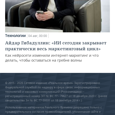
Технологии
04 авг, 00:00
Айдар Гибадуллин: «ИИ сегодня закрывает
практически весь маркетинговый цикл»
Как нейросети изменили интернет-маркетинг и что
делать, чтобы оставаться на гребне волны
© 2015 - 2026 Сетевое издание «Реальное время» Зарегистрировано
Федеральной службой по надзору в сфере связи, информационных
технологий и массовых коммуникаций (Роскомнадзор) –
регистрационный номер ЭЛ № ФС 77 - 79627 от 18 декабря 2020 г. (ранее
свидетельство Эл № ФС 77-59331 от 18 сентября 2014 г.)
Использование материалов Реального Времени разрешено только с
предварительного согласия правообладателей, упоминание сайта и