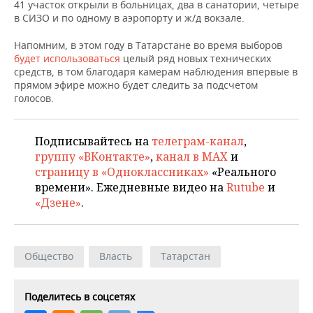
НЕФТЕХИМИЯ
41 участок открыли в больницах, два в санатории, четыре
в СИЗО и по одному в аэропорту и ж/д вокзале.
РОЗНИЧНАЯ ТОРГОВЛЯ
НОВОСТИ ТЕХНОЛОГИЙ
МЕРОПРИЯТИЯ
НЕФТЬ
Напомним, в этом году в Татарстане во время выборов
ТРАНСПОРТ
IT
НОВОСТИ МЕРОПРИЯТИЙ
СПОРТ
будет использоваться
целый ряд новых технических
ОПК
средств, в том благодаря камерам наблюдения впервые в
прямом эфире можно будет следить за подсчетом
УСЛУГИ
МЕДИА
ВЫЕЗДНАЯ РЕДАКЦИЯ
НОВОСТИ СПОРТА
ОБЩЕСТВО
голосов.
ЭНЕРГЕТИКА
ТЕЛЕКОММУНИКАЦИИ
БИЗНЕС-БРАНЧИ
ФУТБОЛ
НОВОСТИ ОБЩЕСТВА
ФОТОГАЛЕРЕЯ
Подписывайтесь на
телеграм-канал
,
ONLINE-КОНФЕРЕНЦИИ
ХОККЕЙ
ВЛАСТЬ
СЮЖЕТЫ
группу «ВКонтакте»
,
канал в MAX
и
страницу в «Одноклассниках»
«Реального
ОТКРЫТАЯ ЛЕКЦИЯ
БАСКЕТБОЛ
ИНФРАСТРУКТУРА
времени». Ежедневные видео на
Rutube
и
СПРАВОЧНИК
«Дзене»
.
ВОЛЕЙБОЛ
ИСТОРИЯ
СПИСОК ПЕРСОН
ПОЛНАЯ ВЕРСИЯ
КИБЕРСПОРТ
КУЛЬТУРА
СПИСОК КОМПАНИЙ
Общество
Власть
Татарстан
ФИГУРНОЕ КАТАНИЕ
МЕДИЦИНА
Поделитесь в соцсетях