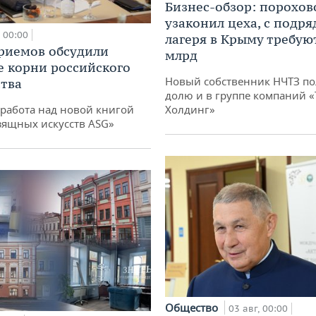
Бизнес-обзор: порохов
узаконил цеха, с подр
00:00
лагеря в Крыму требуют
риемов обсудили
млрд
е корни российского
Новый собственник НЧТЗ п
тва
долю и в группе компаний 
работа над новой книгой
Холдинг»
зящных искусств ASG»
Общество
03 авг, 00:00