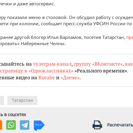
печки и даже автосервис.
еру показали меню в столовой. Он обсудил работу с осужд
чети при колонии, сообщает пресс-служба УФСИН России по 
ранее другой блогер Илья Варламов, посетив Татарстан,
пр
ировать» Набережные Челны.
сывайтесь на
телеграм-канал
,
группу «ВКонтакте»
,
кан
страницу в «Одноклассниках»
«Реального времени».
евные видео на
Rutube
и
«Дзене»
.
Татарстан
ь в соцсетях
Распечатать