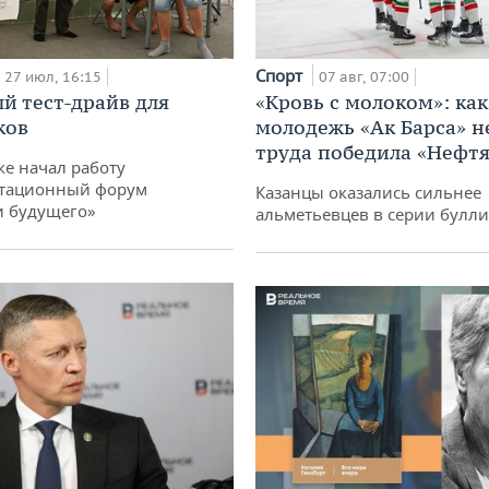
Спорт
27 июл, 16:15
07 авг, 07:00
й тест-драйв для
«Кровь с молоком»: как
ков
молодежь «Ак Барса» н
труда победила «Нефт
ке начал работу
тационный форум
Казанцы оказались сильнее
и будущего»
альметьевцев в серии булл