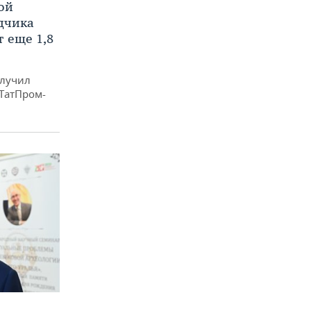
ой
ядчика
 еще 1,8
олучил
«ТатПром-