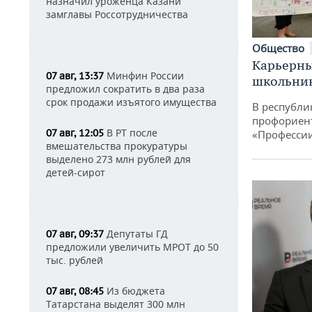
назначил уроженца Казани
замглавы Россотрудничества
Общество
Карьерны
Минфин России
07 авг, 13:37
школьни
предложил сократить в два раза
срок продажи изъятого имущества
В республи
профориен
В РТ после
07 авг, 12:05
«Професси
вмешательства прокуратуры
выделено 273 млн рублей для
детей-сирот
Депутаты ГД
07 авг, 09:37
предложили увеличить МРОТ до 50
тыс. рублей
Из бюджета
07 авг, 08:45
Татарстана выделят 300 млн