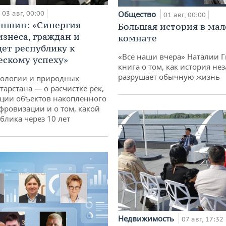
03 авг, 00:00
Общество
01 авг, 00:00
аншин: «Синергия
Большая история в ма
изнеса, граждан и
комнате
дет республику к
«Все наши вчера» Наталии 
ескому успеху»
книга о том, как история не
разрушает обычную жизнь
кологии и природных
тарстана — о расчистке рек,
ции объектов накопленного
ифровизации и о том, какой
блика через 10 лет
Недвижимость
07 авг, 17:32