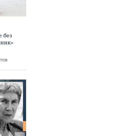
е без
яник»
итов