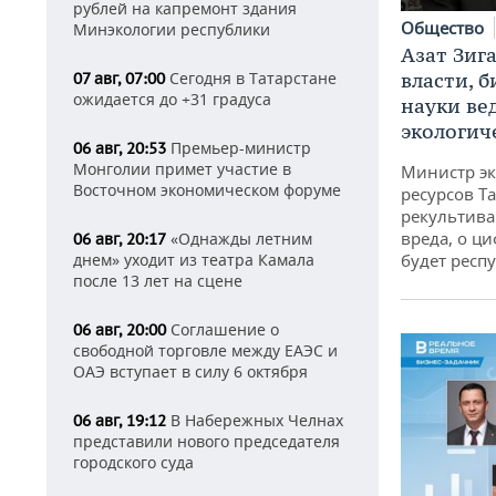
рублей на капремонт здания
Общество
Минэкологии республики
Азат Зиг
Сегодня в Татарстане
власти, б
07 авг, 07:00
ожидается до +31 градуса
науки ве
экологич
Премьер-министр
06 авг, 20:53
Монголии примет участие в
Министр э
Восточном экономическом форуме
ресурсов Та
рекультива
вреда, о ц
«Однажды летним
06 авг, 20:17
днем» уходит из театра Камала
будет респу
после 13 лет на сцене
Соглашение о
06 авг, 20:00
свободной торговле между ЕАЭС и
ОАЭ вступает в силу 6 октября
В Набережных Челнах
06 авг, 19:12
представили нового председателя
городского суда