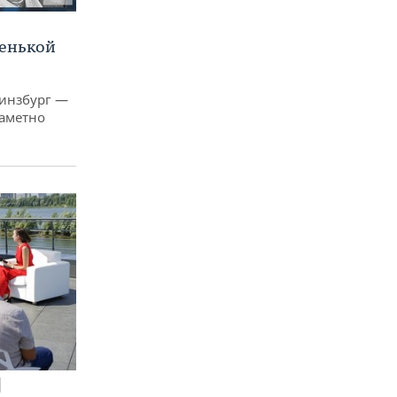
ленькой
Гинзбург —
заметно