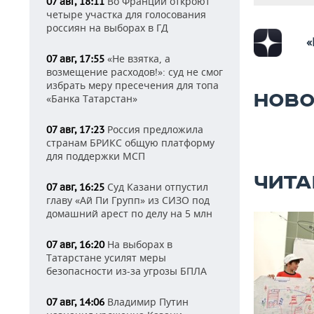
Во Франции откроют
07 авг, 18:11
четыре участка для голосования
россиян на выборах в ГД
«
«Не взятка, а
07 авг, 17:55
возмещение расходов!»: суд не смог
избрать меру пресечения для топа
НОВО
«Банка Татарстан»
Россия предложила
07 авг, 17:23
странам БРИКС общую платформу
для поддержки МСП
ЧИТА
Суд Казани отпустил
07 авг, 16:25
главу «Ай Пи Групп» из СИЗО под
домашний арест по делу на 5 млн
На выборах в
07 авг, 16:20
Татарстане усилят меры
безопасности из-за угрозы БПЛА
Владимир Путин
07 авг, 14:06