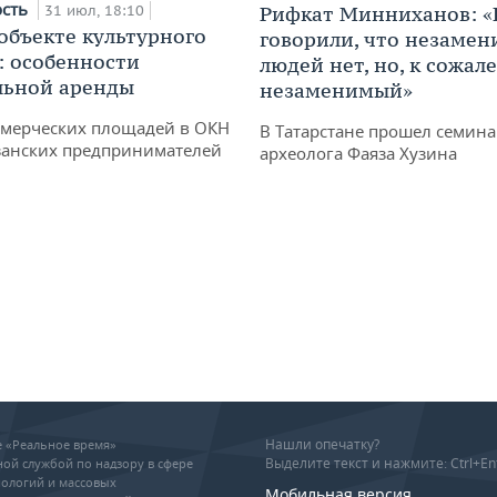
ость
31 июл, 18:10
Рифкат Минниханов: «
 объекте культурного
говорили, что незаме
: особенности
людей нет, но, к сожал
льной аренды
незаменимый»
ммерческих площадей в ОКН
В Татарстане прошел семина
занских предпринимателей
археолога Фаяза Хузина
Нашли опечатку?
ие «Реальное время»
Выделите текст и нажмите: Ctrl+En
ой службой по надзору в сфере
ологий и массовых
Мобильная версия