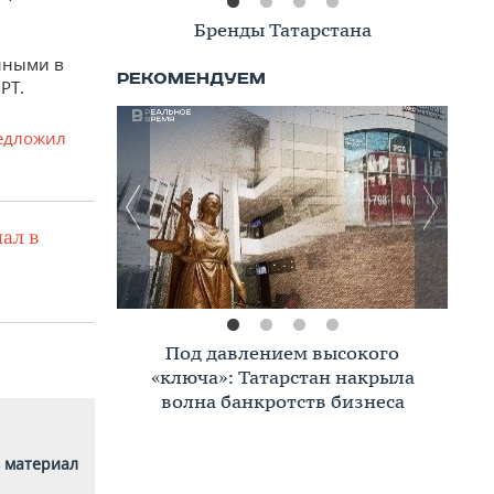
Книжная полка
енными в
РТ.
едложил
ал в
Премиальное жилье в Казани:
тренды, критерии, покупатели в
2026 году
 материал