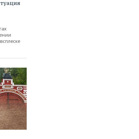
итуация
гах
дении
всплеске