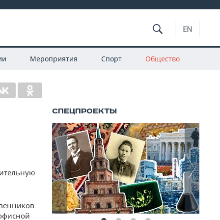
EN
ии
Мероприятия
Спорт
Общество
вительную
твенников
 офисной