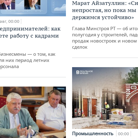
Марат Айзатуллин: «С
непростая, но пока мы
держимся устойчиво»
авг, 00:00
едпринимателей: как
Глава Минстроя РТ — об ито
полугодия у строителей, па
ете работу с кадрами
продаж новостроек и новом 
сделок
бизнесмены — о том, как
ля них период летних
ерсонала
Промышленность
00:00