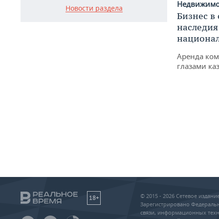
Недвижим
Новости раздела
Бизнес в
наследия
национа
Аренда ко
глазами ка
© 2015 - 2026 Сетевое издан
18+
Зарегистрировано Федеральн
связи, информационных техн