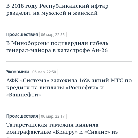
НЕФТЕХИМИЯ
В 2018 году Республиканский ифтар
РОЗНИЧНАЯ ТОРГОВЛЯ
НОВОСТИ ТЕХНОЛОГИЙ
МЕРОПРИЯТИЯ
разделят на мужской и женский
НЕФТЬ
ТРАНСПОРТ
IT
НОВОСТИ МЕРОПРИЯТИЙ
СПОРТ
ОПК
Происшествия
06 мар, 22:55
УСЛУГИ
МЕДИА
ВЫЕЗДНАЯ РЕДАКЦИЯ
НОВОСТИ СПОРТА
ОБЩЕСТВО
В Минобороны подтвердили гибель
ЭНЕРГЕТИКА
генерал-майора в катастрофе Ан-26
ТЕЛЕКОММУНИКАЦИИ
БИЗНЕС-БРАНЧИ
ФУТБОЛ
НОВОСТИ ОБЩЕСТВА
ФОТОГАЛЕРЕЯ
ONLINE-КОНФЕРЕНЦИИ
ХОККЕЙ
ВЛАСТЬ
СЮЖЕТЫ
Экономика
06 мар, 22:50
АФК «Система» заложила 16% акций МТС по
ОТКРЫТАЯ ЛЕКЦИЯ
БАСКЕТБОЛ
ИНФРАСТРУКТУРА
СПРАВОЧНИК
кредиту на выплаты «Роснефти» и
«Башнефти»
ВОЛЕЙБОЛ
ИСТОРИЯ
СПИСОК ПЕРСОН
ПОЛНАЯ ВЕРСИЯ
КИБЕРСПОРТ
КУЛЬТУРА
СПИСОК КОМПАНИЙ
Происшествия
06 мар, 22:17
Татарстанская таможня выявила
ФИГУРНОЕ КАТАНИЕ
МЕДИЦИНА
контрафактные «Виагру» и «Сиалис» из