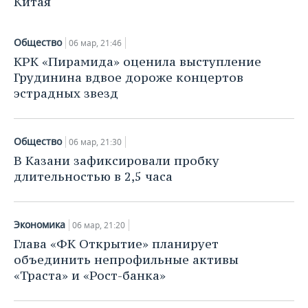
Китая
ВОДНЫЕ ВИДЫ СПОРТА
ОБРАЗОВАНИЕ
ХОККЕЙ С МЯЧОМ
ПРОИСШЕСТВИЯ
Общество
06 мар, 21:46
КРК «Пирамида» оценила выступление
Грудинина вдвое дороже концертов
эстрадных звезд
Общество
06 мар, 21:30
В Казани зафиксировали пробку
длительностью в 2,5 часа
Экономика
06 мар, 21:20
Глава «ФК Открытие» планирует
объединить непрофильные активы
«Траста» и «Рост-банка»