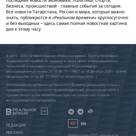
последние новости экономики, политики, спорта,
бизнеса, происшествий - главные события за сегодня.
Все новости Татарстана, России и мира, которые важно
знать, публикуются в «Реальном времени» круглосуточно
и без выходных – здесь самая полная новостная картина
дня к этому часу.
© 2015 - 2026 Сетевое издание «Реальное время» Зарегистрировано
Федеральной службой по надзору в сфере связи, информационных
технологий и массовых коммуникаций (Роскомнадзор) –
регистрационный номер ЭЛ № ФС 77 - 79627 от 18 декабря 2020 г. (ранее
свидетельство Эл № ФС 77-59331 от 18 сентября 2014 г.)
Использование материалов Реального Времени разрешено только с
предварительного согласия правообладателей, упоминание сайта и
прямая гиперссылка обязательны при частичном или полном
воспроизведении материалов.
18+
RU
EN
РЕДАКЦИЯ
РЕКЛАМА
Учредитель ООО «Реальное