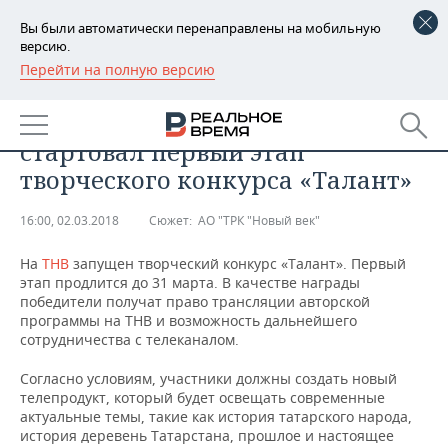
Вы были автоматически перенаправлены на мобильную
версию.
Перейти на полную версию
РЕГИОНЫ
ОБЩЕСТВО
На телеканале «Новый век»
БАШКОРТОСТАН
НОВОСТИ
стартовал первый этап
ТАТАРСТАН
АНАЛИТИКА
творческого конкурса «Талант»
УДМУРТИЯ
НОВОСТИ АНАЛИТИКИ
ЭКОНОМИКА
16:00, 02.03.2018
Сюжет:
АО "ТРК "Новый век"
ДЕКЛАРАЦИИ О ДОХОДАХ
НОВОСТИ ЭКОНОМИКИ
ПРОМЫШЛЕННОСТЬ
На
ТНВ
запущен творческий конкурс «Талант». Первый
этап продлится до 31 марта. В качестве награды
КОРОЛИ ГОСЗАКАЗА ПФО
ФИНАНСЫ
НОВОСТИ
НЕДВИЖИМОСТЬ
победители получат право трансляции авторской
ПРОМЫШЛЕННОСТИ
программы на ТНВ и возможность дальнейшего
сотрудничества с телеканалом.
ВУЗЫ ТАТАРСТАНА
БАНКИ
НОВОСТИ НЕДВИЖИМОСТИ
АВТО
АГРОПРОМ
Согласно условиям, участники должны создать новый
КОМУ ПРИНАДЛЕЖАТ
БЮДЖЕТ
НОВОСТИ АВТО
БИЗНЕС
телепродукт, который будет освещать современные
ТОРГОВЫЕ ЦЕНТРЫ
МАШИНОСТРОЕНИЕ
актуальные темы, такие как история татарского народа,
ТАТАРСТАНА
история деревень Татарстана, прошлое и настоящее
ИНВЕСТИЦИИ
НОВОСТИ БИЗНЕСА
ТЕХНОЛОГИИ