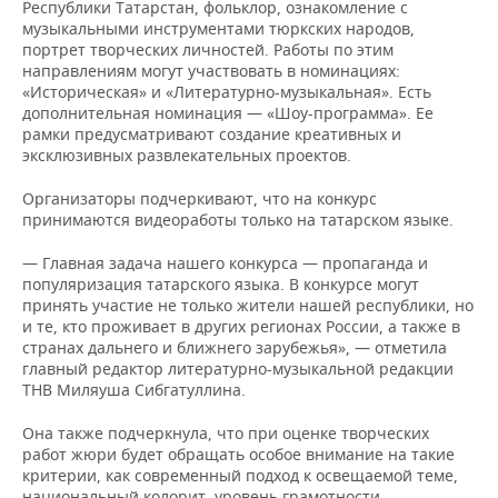
НЕФТЕХИМИЯ
Республики Татарстан, фольклор, ознакомление с
музыкальными инструментами тюркских народов,
РОЗНИЧНАЯ ТОРГОВЛЯ
НОВОСТИ ТЕХНОЛОГИЙ
МЕРОПРИЯТИЯ
портрет творческих личностей. Работы по этим
НЕФТЬ
направлениям могут участвовать в номинациях:
«Историческая» и «Литературно-музыкальная». Есть
ТРАНСПОРТ
IT
НОВОСТИ МЕРОПРИЯТИЙ
СПОРТ
ОПК
дополнительная номинация — «Шоу-программа». Ее
рамки предусматривают создание креативных и
УСЛУГИ
МЕДИА
ВЫЕЗДНАЯ РЕДАКЦИЯ
НОВОСТИ СПОРТА
ОБЩЕСТВО
эксклюзивных развлекательных проектов.
ЭНЕРГЕТИКА
ТЕЛЕКОММУНИКАЦИИ
БИЗНЕС-БРАНЧИ
ФУТБОЛ
НОВОСТИ ОБЩЕСТВА
ФОТОГАЛЕРЕЯ
Организаторы подчеркивают, что на конкурс
принимаются видеоработы только на татарском языке.
ONLINE-КОНФЕРЕНЦИИ
ХОККЕЙ
ВЛАСТЬ
СЮЖЕТЫ
— Главная задача нашего конкурса — пропаганда и
популяризация татарского языка. В конкурсе могут
ОТКРЫТАЯ ЛЕКЦИЯ
БАСКЕТБОЛ
ИНФРАСТРУКТУРА
СПРАВОЧНИК
принять участие не только жители нашей республики, но
и те, кто проживает в других регионах России, а также в
странах дальнего и ближнего зарубежья», — отметила
ВОЛЕЙБОЛ
ИСТОРИЯ
СПИСОК ПЕРСОН
ПОЛНАЯ ВЕРСИЯ
главный редактор литературно-музыкальной редакции
ТНВ Миляуша Сибгатуллина.
КИБЕРСПОРТ
КУЛЬТУРА
СПИСОК КОМПАНИЙ
Она также подчеркнула, что при оценке творческих
ФИГУРНОЕ КАТАНИЕ
МЕДИЦИНА
работ жюри будет обращать особое внимание на такие
критерии, как современный подход к освещаемой теме,
национальный колорит, уровень грамотности,