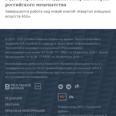
российского меценатства
Завершается работа над новой книгой «Квартал изящных
искусств ASG»
© 2015 - 2026 Сетевое издание «Реальное время» Зарегистрировано
Федеральной службой по надзору в сфере связи, информационных
технологий и массовых коммуникаций (Роскомнадзор) –
регистрационный номер ЭЛ № ФС 77 - 79627 от 18 декабря 2020 г. (ранее
свидетельство Эл № ФС 77-59331 от 18 сентября 2014 г.)
Использование материалов Реального Времени разрешено только с
предварительного согласия правообладателей, упоминание сайта и
прямая гиперссылка обязательны при частичном или полном
воспроизведении материалов.
18+
RU
EN
РЕДАКЦИЯ
РЕКЛАМА
Учредитель ООО «Реальное
ПРАВОВАЯ ИНФОРМАЦИЯ
время»
Главный редактор Саушина А.А.