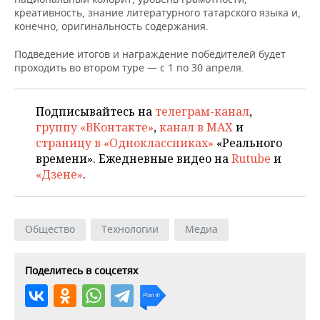
ВОДНЫЕ ВИДЫ СПОРТА
ОБРАЗОВАНИЕ
креативность, знание литературного татарского языка и,
конечно, оригинальность содержания.
ХОККЕЙ С МЯЧОМ
ПРОИСШЕСТВИЯ
Подведение итогов и награждение победителей будет
проходить во втором туре — с 1 по 30 апреля.
Подписывайтесь на
телеграм-канал
,
группу «ВКонтакте»
,
канал в MAX
и
страницу в «Одноклассниках»
«Реального
времени». Ежедневные видео на
Rutube
и
«Дзене»
.
Общество
Технологии
Медиа
Поделитесь в соцсетях