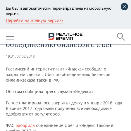
Вы были автоматически перенаправлены на мобильную
версию.
Перейти на полную версию
РЕГИОНЫ
БИЗНЕС
«Яндекс» закрыл сделку по
БАШКОРТОСТАН
НОВОСТИ
объединению бизнесов с Uber
ТАТАРСТАН
АНАЛИТИКА
19:31, 07.02.2018
УДМУРТИЯ
НОВОСТИ АНАЛИТИКИ
ЭКОНОМИКА
Российский интернет-гигант «Яндекс» сообщил о
закрытии сделки с Uber по объединению бизнесов
ДЕКЛАРАЦИИ О ДОХОДАХ
НОВОСТИ ЭКОНОМИКИ
ПРОМЫШЛЕННОСТЬ
онлайн-заказа такси в РФ.
КОРОЛИ ГОСЗАКАЗА ПФО
ФИНАНСЫ
НОВОСТИ
НЕДВИЖИМОСТЬ
Об этом сообщила пресс-служба «Яндекса».
ПРОМЫШЛЕННОСТИ
ВУЗЫ ТАТАРСТАНА
БАНКИ
НОВОСТИ НЕДВИЖИМОСТИ
АВТО
Ранее планировалось закрыть сделку в январе 2018 года.
АГРОПРОМ
В конце 2017 года были получены все необходимые
одобрения от регуляторов.
КОМУ ПРИНАДЛЕЖАТ
БЮДЖЕТ
НОВОСТИ АВТО
БИЗНЕС
ТОРГОВЫЕ ЦЕНТРЫ
МАШИНОСТРОЕНИЕ
ТАТАРСТАНА
ФАС
одобрила
объединение Uber и «Яндекс.Такси» в
ИНВЕСТИЦИИ
НОВОСТИ БИЗНЕСА
ТЕХНОЛОГИИ
ноябре 2017-го.