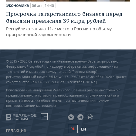
Экономика
06 авг, 14:40
Просрочка татарстанского бизнеса перед
банками превысила 39 млрд рублей
Республика заняла 11-е место в России по объему
просроченной задолженности
© 2015 - 2026 Сетевое издание «Реальное время» Зарегистрировано
Федеральной службой по надзору в сфере связи, информационных
технологий и массовых коммуникаций (Роскомнадзор) –
регистрационный номер ЭЛ № ФС 77 - 79627 от 18 декабря 2020 г. (ранее
свидетельство Эл № ФС 77-59331 от 18 сентября 2014 г.)
Использование материалов Реального Времени разрешено только с
предварительного согласия правообладателей, упоминание сайта и
прямая гиперссылка обязательны при частичном или полном
воспроизведении материалов.
18+
RU
EN
РЕДАКЦИЯ