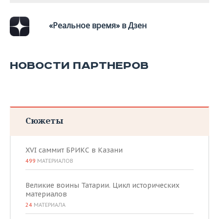
ВОДНЫЕ ВИДЫ СПОРТА
ОБРАЗОВАНИЕ
ХОККЕЙ С МЯЧОМ
ПРОИСШЕСТВИЯ
«Реальное время» в Дзен
НОВОСТИ ПАРТНЕРОВ
Сюжеты
XVI саммит БРИКС в Казани
499
МАТЕРИАЛОВ
Великие воины Татарии. Цикл исторических
материалов
24
МАТЕРИАЛА