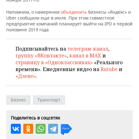
НЕФТЕХИМИЯ
РОЗНИЧНАЯ ТОРГОВЛЯ
НОВОСТИ ТЕХНОЛОГИЙ
МЕРОПРИЯТИЯ
Напомним, о намерении
объединить
бизнесы «Яндекс» и
НЕФТЬ
Uber сообщили еще в июле. При этом совместное
предприятие компаний планирует выйти на IPO к первой
ТРАНСПОРТ
IT
НОВОСТИ МЕРОПРИЯТИЙ
СПОРТ
половине 2019 года.
ОПК
УСЛУГИ
МЕДИА
ВЫЕЗДНАЯ РЕДАКЦИЯ
НОВОСТИ СПОРТА
ОБЩЕСТВО
ЭНЕРГЕТИКА
Подписывайтесь на
телеграм-канал
,
ТЕЛЕКОММУНИКАЦИИ
БИЗНЕС-БРАНЧИ
ФУТБОЛ
НОВОСТИ ОБЩЕСТВА
ФОТОГАЛЕРЕЯ
группу «ВКонтакте»
,
канал в MAX
и
страницу в «Одноклассниках»
«Реального
ONLINE-КОНФЕРЕНЦИИ
ХОККЕЙ
ВЛАСТЬ
СЮЖЕТЫ
времени». Ежедневные видео на
Rutube
и
«Дзене»
.
ОТКРЫТАЯ ЛЕКЦИЯ
БАСКЕТБОЛ
ИНФРАСТРУКТУРА
СПРАВОЧНИК
ВОЛЕЙБОЛ
ИСТОРИЯ
СПИСОК ПЕРСОН
ПОЛНАЯ ВЕРСИЯ
Бизнес
Транспорт
КИБЕРСПОРТ
КУЛЬТУРА
СПИСОК КОМПАНИЙ
Поделитесь в соцсетях
ФИГУРНОЕ КАТАНИЕ
МЕДИЦИНА