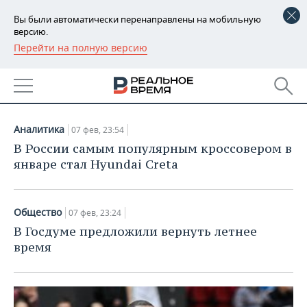
Вы были автоматически перенаправлены на мобильную
версию.
Перейти на полную версию
РЕГИОНЫ
НОВОСТИ
БАШКОРТОСТАН
НОВОСТИ
07.02.2018
ТАТАРСТАН
АНАЛИТИКА
Аналитика
07 фев, 23:54
УДМУРТИЯ
НОВОСТИ АНАЛИТИКИ
ЭКОНОМИКА
В России самым популярным кроссовером в
январе стал Hyundai Creta
ДЕКЛАРАЦИИ О ДОХОДАХ
НОВОСТИ ЭКОНОМИКИ
ПРОМЫШЛЕННОСТЬ
КОРОЛИ ГОСЗАКАЗА ПФО
ФИНАНСЫ
НОВОСТИ
НЕДВИЖИМОСТЬ
Общество
07 фев, 23:24
ПРОМЫШЛЕННОСТИ
В Госдуме предложили вернуть летнее
ВУЗЫ ТАТАРСТАНА
БАНКИ
НОВОСТИ НЕДВИЖИМОСТИ
АВТО
время
АГРОПРОМ
КОМУ ПРИНАДЛЕЖАТ
БЮДЖЕТ
НОВОСТИ АВТО
БИЗНЕС
ТОРГОВЫЕ ЦЕНТРЫ
МАШИНОСТРОЕНИЕ
ТАТАРСТАНА
ИНВЕСТИЦИИ
НОВОСТИ БИЗНЕСА
ТЕХНОЛОГИИ