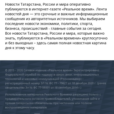
Новости Татарстана, России и мира оперативно
публикуются в интернет-газете «Реальное время». Лента
новостей дня — это срочные и важные информационные
сообщения из авторитетных источников. Мы выбираем
последние новости экономики, политики, спорта,
бизнеса, происшествий - главные события за сегодня.
Все новости Татарстана, России и мира, которые важно
знать, публикуются в «Реальном времени» круглосуточно
и без выходных – здесь самая полная новостная картина
дня к этому часу.
© 2015 - 2026 Сетевое издание «Реальное время» Зарегистрировано
Федеральной службой по надзору в сфере связи, информационных
технологий и массовых коммуникаций (Роскомнадзор) –
регистрационный номер ЭЛ № ФС 77 - 79627 от 18 декабря 2020 г. (ранее
свидетельство Эл № ФС 77-59331 от 18 сентября 2014 г.)
Использование материалов Реального Времени разрешено только с
предварительного согласия правообладателей, упоминание сайта и
прямая гиперссылка обязательны при частичном или полном
воспроизведении материалов.