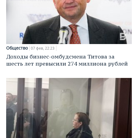
ВОДНЫЕ ВИДЫ СПОРТА
ОБРАЗОВАНИЕ
ХОККЕЙ С МЯЧОМ
ПРОИСШЕСТВИЯ
Общество
07 фев, 22:23
Доходы бизнес-омбудсмена Титова за
шесть лет превысили 274 миллиона рублей