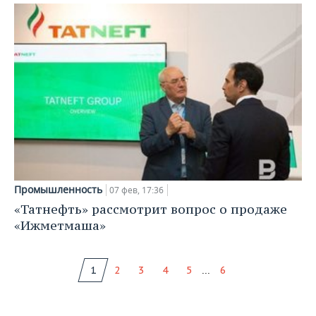
Промышленность
07 фев, 17:36
«Татнефть» рассмотрит вопрос о продаже
«Ижметмаша»
...
1
2
3
4
5
6