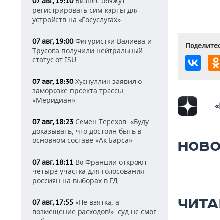
Бизнес обяжут
07 авг, 19:10
регистрировать сим-карты для
устройств на «Госуслугах»
Фигуристки Валиева и
07 авг, 19:00
Поделитес
Трусова получили нейтральный
статус от ISU
Хуснуллин заявил о
07 авг, 18:30
заморозке проекта трассы
«Меридиан»
«
Семен Терехов: «Буду
07 авг, 18:23
доказывать, что достоин быть в
основном составе «Ак Барса»
НОВО
Во Франции откроют
07 авг, 18:11
четыре участка для голосования
россиян на выборах в ГД
ЧИТА
«Не взятка, а
07 авг, 17:55
возмещение расходов!»: суд не смог