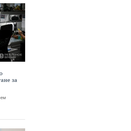
о
тане за
чем