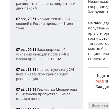
Нижнекамск
расширить перечень получателей
сопровожд
двух пенсий
Хайруллин 
Урожай тепличных
07 авг, 20:31
На площадк
овощей в России превысил 1 млн
популярные
тонн
артисты ор
гости фото
татарского
можно было
Законопроект об
07 авг, 20:11
национальн
усилении санкций против РФ и
столиком.
Ирана прошел Сенат США
Крепостную стену XVI
07 авг, 19:55
века в Казанском кремле ждет
Подпи
реставрация
MAX
и
Ежедн
Гимнастки Мельникова
07 авг, 19:38
и Листунова пропустят ЧЕ из-за
отказа в визах
Долоткази