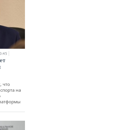
0:45
ет
й
, что
спорта на
о
платформы