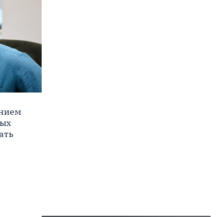
ением
ных
ать