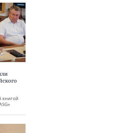
или
йского
й книгой
 ASG»