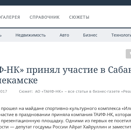
ГАЛЕРЕЯ
СПРАВОЧНИК
СЮЖЕТЫ
ь
Недвижимость
Авто
Бизнес
Технолог
-НК» принял участие в Саба
екамске
2017
Сюжет:
АО «ТАИФ-НК» – все статьи в бизнес-газете «Ре
 прошел на майдане спортивно-культурного комплекса «Ил
частие в праздновании приняла компания ТАИФ-НК, котора
 презентационную площадку. Одними из первых ее посети
ости — депутат госдумы России Айрат Хайруллин и замести