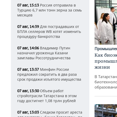
Россия отправила в
07 авг, 15:13
Турцию 6,7 млн тонн зерна за семь
месяцев
Для пострадавших от
07 авг, 14:39
БПЛА селлеров WB хотят изменить
процедуру банкротства
Владимир Путин
07 авг, 14:06
Промышле
назначил уроженца Казани
Как биоэ
замглавы Россотрудничества
промышле
жизни
Минфин России
07 авг, 13:37
предложил сократить в два раза
В Татарста
срок продажи изъятого имущества
биотехноло
образовани
Объем работ
07 авг, 13:30
стройотрасли Татарстана в этом
году достигнет 1,08 трлн рублей
Следком просит ареста
07 авг, 13:03