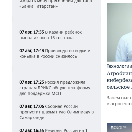
избрать меру пресечения для топа
«Банка Татарстан»
В Казани ребенок
07 авг, 17:53
выпал из окна 16-го этажа
Производство водки и
07 авг, 17:43
коньяка в России снизилось
Технологи
Агробизн
кибербез
Россия предложила
07 авг, 17:23
сельское
странам БРИКС общую платформу
для поддержки МСП
Зачем выст
в агросекто
Сборная России
07 авг, 17:06
пропустит шахматную Олимпиаду в
Самарканде
Резервы России на 1
07 авг, 16:35