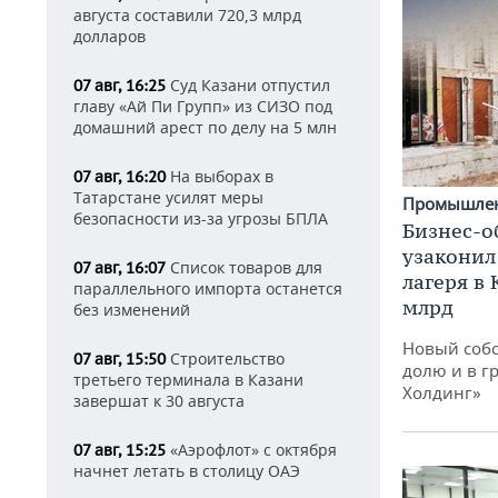
августа составили 720,3 млрд
долларов
Суд Казани отпустил
07 авг, 16:25
главу «Ай Пи Групп» из СИЗО под
домашний арест по делу на 5 млн
На выборах в
07 авг, 16:20
Татарстане усилят меры
Промышле
безопасности из-за угрозы БПЛА
Бизнес-о
узаконил
Список товаров для
07 авг, 16:07
лагеря в
параллельного импорта останется
млрд
без изменений
Новый собс
Строительство
07 авг, 15:50
долю и в г
третьего терминала в Казани
Холдинг»
завершат к 30 августа
«Аэрофлот» с октября
07 авг, 15:25
начнет летать в столицу ОАЭ