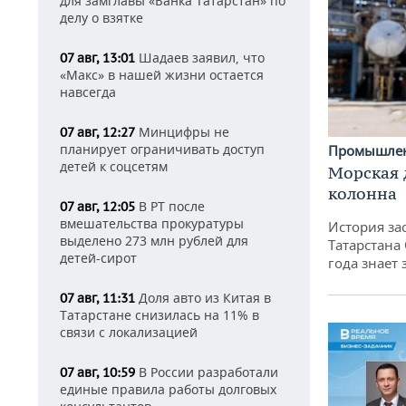
для замглавы «Банка Татарстан» по
делу о взятке
Шадаев заявил, что
07 авг, 13:01
«Макс» в нашей жизни остается
навсегда
Минцифры не
07 авг, 12:27
планирует ограничивать доступ
Промышле
детей к соцсетям
Морская 
колонна
В РТ после
07 авг, 12:05
вмешательства прокуратуры
История за
выделено 273 млн рублей для
Татарстана
детей-сирот
года знает
Доля авто из Китая в
07 авг, 11:31
Татарстане снизилась на 11% в
связи с локализацией
В России разработали
07 авг, 10:59
единые правила работы долговых