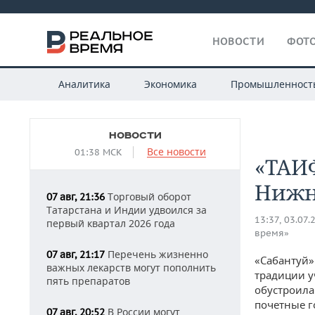
НОВОСТИ
ФОТО
Аналитика
Экономика
Промышленност
НОВОСТИ
Все новости
01:38 МСК
«ТАИФ
Нижн
Торговый оборот
07 авг, 21:36
Татарстана и Индии удвоился за
13:37, 03.07.
первый квартал 2026 года
время»
Перечень жизненно
07 авг, 21:17
«Сабантуй»
важных лекарств могут пополнить
традиции у
пять препаратов
обустроила
почетные г
В России могут
07 авг, 20:52