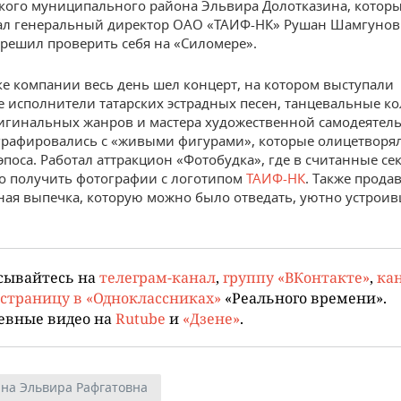
ого муниципального района Эльвира Долотказина, котор
ал генеральный директор ОАО «ТАИФ-НК» Рушан Шамгунов.
решил проверить себя на «Силомере».
е компании весь день шел концерт, на котором выступали
 исполнители татарских эстрадных песен, танцевальные к
игинальных жанров и мастера художественной самодеятель
графировались с «живыми фигурами», которые олицетворя
 эпоса. Работал аттракцион «Фотобудка», где в считанные с
 получить фотографии с логотипом
ТАИФ-НК
. Также прода
ая выпечка, которую можно было отведать, уютно устроив
сывайтесь на
телеграм-канал
,
группу «ВКонтакте»
,
кан
страницу в «Одноклассниках»
«Реального времени».
евные видео на
Rutube
и
«Дзене»
.
на Эльвира Рафгатовна