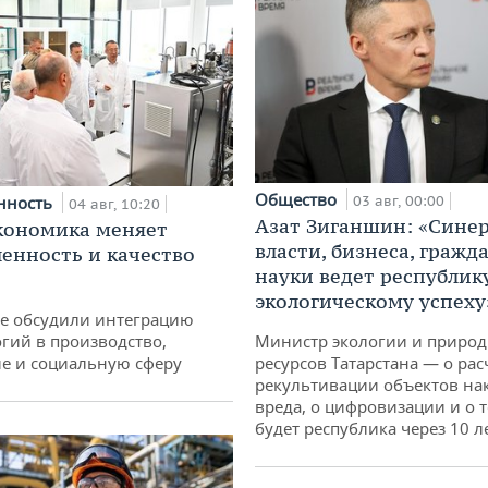
Общество
нность
03 авг, 00:00
04 авг, 10:20
Азат Зиганшин: «Сине
кономика меняет
власти, бизнеса, гражд
нность и качество
науки ведет республик
экологическому успеху
не обсудили интеграцию
гий в производство,
Министр экологии и приро
е и социальную сферу
ресурсов Татарстана — о рас
рекультивации объектов на
вреда, о цифровизации и о т
будет республика через 10 л