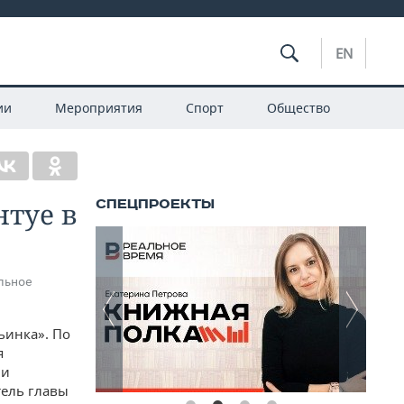
EN
ии
Мероприятия
Спорт
Общество
нтуе в
альное
ьинка». По
я
ли
тель главы