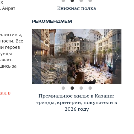
ых
Вклад Татарстана в Победу
Книжная полка
 Айрат
оллективы,
ности. Все
ли героев
екунды
валась
шись за
ал в
Премиальное жилье в Казани:
Азат Зиганшин: «Синергия
власти, бизнеса, граждан и науки
тренды, критерии, покупатели в
ведет республику к
2026 году
экологическому успеху»