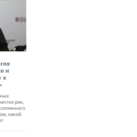
ргия
ан и
у к
»
дных
чистке рек,
копленного
ом, какой
ет