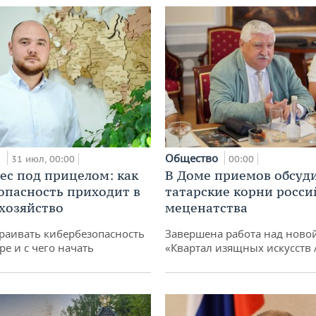
и
Общество
31 июл, 00:00
00:00
ес под прицелом: как
В Доме приемов обсуд
опасность приходит в
татарские корни росси
 хозяйство
меценатства
раивать кибербезопасность
Завершена работа над ново
ре и с чего начать
«Квартал изящных искусств