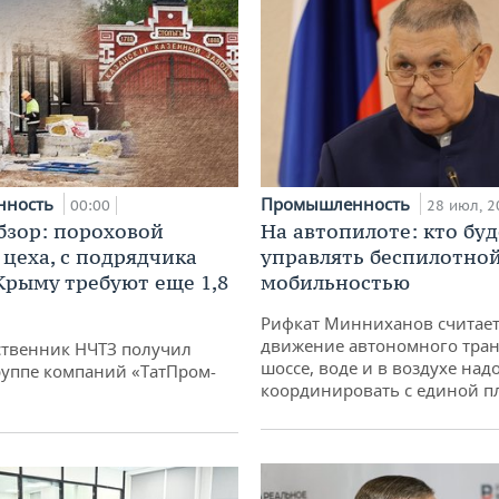
нность
Промышленность
00:00
28 июл, 2
бзор: пороховой
На автопилоте: кто буд
 цеха, с подрядчика
управлять беспилотно
 Крыму требуют еще 1,8
мобильностью
Рифкат Минниханов считает
движение автономного тран
твенник НЧТЗ получил
шоссе, воде и в воздухе над
руппе компаний «ТатПром-
координировать с единой 