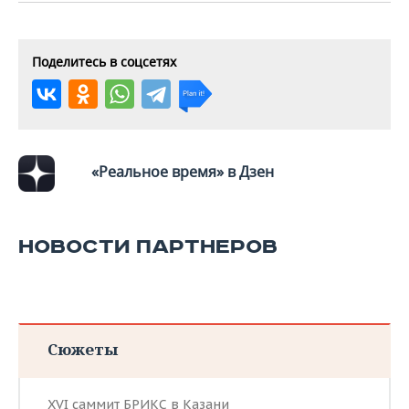
ВОДНЫЕ ВИДЫ СПОРТА
ОБРАЗОВАНИЕ
ХОККЕЙ С МЯЧОМ
ПРОИСШЕСТВИЯ
Поделитесь в соцсетях
«Реальное время» в Дзен
НОВОСТИ ПАРТНЕРОВ
Сюжеты
XVI саммит БРИКС в Казани