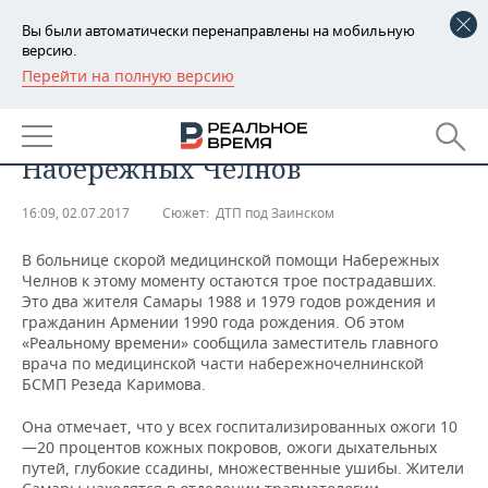
Вы были автоматически перенаправлены на мобильную
версию.
Перейти на полную версию
РЕГИОНЫ
Трое пострадавших в ДТП в
БАШКОРТОСТАН
НОВОСТИ
Татарстане остаются в больнице
Набережных Челнов
ТАТАРСТАН
АНАЛИТИКА
16:09, 02.07.2017
Сюжет:
ДТП под Заинском
УДМУРТИЯ
НОВОСТИ АНАЛИТИКИ
ЭКОНОМИКА
В больнице скорой медицинской помощи Набережных
ДЕКЛАРАЦИИ О ДОХОДАХ
НОВОСТИ ЭКОНОМИКИ
ПРОМЫШЛЕННОСТЬ
Челнов к этому моменту остаются трое пострадавших.
Это два жителя Самары 1988 и 1979 годов рождения и
гражданин Армении 1990 года рождения. Об этом
КОРОЛИ ГОСЗАКАЗА ПФО
ФИНАНСЫ
НОВОСТИ
НЕДВИЖИМОСТЬ
«Реальному времени» сообщила заместитель главного
ПРОМЫШЛЕННОСТИ
врача по медицинской части набережночелнинской
ВУЗЫ ТАТАРСТАНА
БАНКИ
НОВОСТИ НЕДВИЖИМОСТИ
АВТО
БСМП Резеда Каримова.
АГРОПРОМ
Она отмечает, что у всех госпитализированных ожоги 10
КОМУ ПРИНАДЛЕЖАТ
БЮДЖЕТ
НОВОСТИ АВТО
БИЗНЕС
ТОРГОВЫЕ ЦЕНТРЫ
МАШИНОСТРОЕНИЕ
—20 процентов кожных покровов, ожоги дыхательных
ТАТАРСТАНА
путей, глубокие ссадины, множественные ушибы. Жители
ИНВЕСТИЦИИ
НОВОСТИ БИЗНЕСА
ТЕХНОЛОГИИ