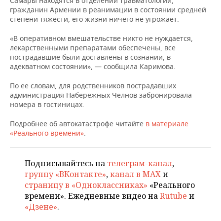
Самары находятся в отделении травматологии,
НЕФТЕХИМИЯ
гражданин Армении в реанимации в состоянии средней
РОЗНИЧНАЯ ТОРГОВЛЯ
НОВОСТИ ТЕХНОЛОГИЙ
МЕРОПРИЯТИЯ
степени тяжести, его жизни ничего не угрожает.
НЕФТЬ
«В оперативном вмешательстве никто не нуждается,
ТРАНСПОРТ
IT
НОВОСТИ МЕРОПРИЯТИЙ
СПОРТ
лекарственными препаратами обеспечены, все
ОПК
пострадавшие были доставлены в сознании, в
УСЛУГИ
МЕДИА
ВЫЕЗДНАЯ РЕДАКЦИЯ
НОВОСТИ СПОРТА
ОБЩЕСТВО
адекватном состоянии», — сообщила Каримова.
ЭНЕРГЕТИКА
По ее словам, для родственников пострадавших
ТЕЛЕКОММУНИКАЦИИ
БИЗНЕС-БРАНЧИ
ФУТБОЛ
НОВОСТИ ОБЩЕСТВА
ФОТОГАЛЕРЕЯ
администрация Набережных Челнов забронировала
номера в гостиницах.
ONLINE-КОНФЕРЕНЦИИ
ХОККЕЙ
ВЛАСТЬ
СЮЖЕТЫ
Подробнее об автокатастрофе читайте
в материале
ОТКРЫТАЯ ЛЕКЦИЯ
БАСКЕТБОЛ
ИНФРАСТРУКТУРА
СПРАВОЧНИК
«Реального времени»
.
ВОЛЕЙБОЛ
ИСТОРИЯ
СПИСОК ПЕРСОН
ПОЛНАЯ ВЕРСИЯ
Подписывайтесь на
телеграм-канал
,
группу «ВКонтакте»
,
канал в MAX
и
КИБЕРСПОРТ
КУЛЬТУРА
СПИСОК КОМПАНИЙ
страницу в «Одноклассниках»
«Реального
времени». Ежедневные видео на
Rutube
и
ФИГУРНОЕ КАТАНИЕ
МЕДИЦИНА
«Дзене»
.