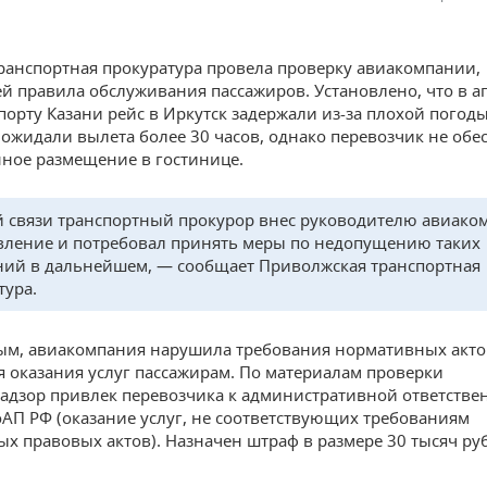
транспортная прокуратура провела проверку авиакомпании,
 правила обслуживания пассажиров. Установлено, что в а
опорту Казани рейс в Иркутск задержали из-за плохой погоды
ожидали вылета более 30 часов, однако перевозчик не обе
ное размещение в гостинице.
й связи транспортный прокурор внес руководителю авиако
вление и потребовал принять меры по недопущению таких
ий в дальнейшем, — сообщает Приволжская транспортная
тура.
ым, авиакомпания нарушила требования нормативных акто
 оказания услуг пассажирам. По материалам проверки
адзор привлек перевозчика к административной ответствен
 КоАП РФ (оказание услуг, не соответствующих требованиям
х правовых актов). Назначен штраф в размере 30 тысяч ру