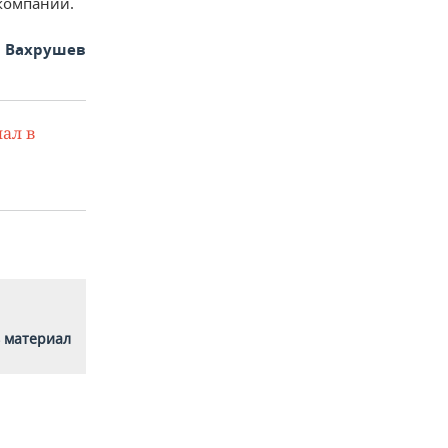
компаний.
 Вахрушев
ал в
 материал