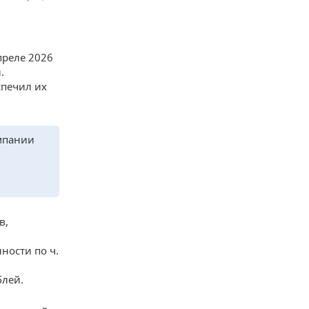
преле 2026
.
спечил их
мпании
в,
ности по ч.
блей.