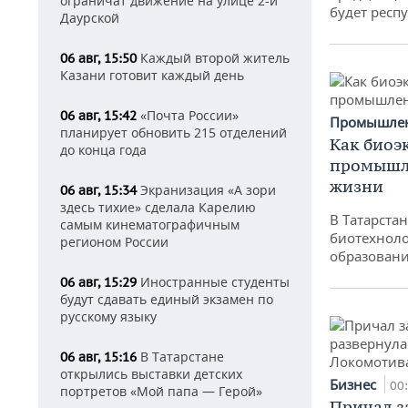
ограничат движение на улице 2-й
будет респу
Даурской
Каждый второй житель
06 авг, 15:50
Казани готовит каждый день
«Почта России»
06 авг, 15:42
Промышле
планирует обновить 215 отделений
Как биоэ
до конца года
промышле
жизни
Экранизация «А зори
06 авг, 15:34
здесь тихие» сделала Карелию
В Татарста
самым кинематографичным
биотехноло
регионом России
образовани
Иностранные студенты
06 авг, 15:29
будут сдавать единый экзамен по
русскому языку
В Татарстане
06 авг, 15:16
открылись выставки детских
Бизнес
00
портретов «Мой папа — Герой»
Причал за