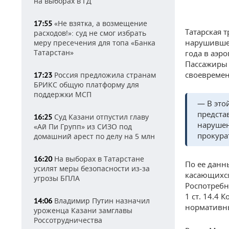
на выборах в ГД
«Не взятка, а возмещение
17:55
Татарская 
расходов!»: суд не смог избрать
нарушившей
меру пресечения для топа «Банка
Татарстан»
года в аэр
Пассажиры 
своевремен
Россия предложила странам
17:23
БРИКС общую платформу для
поддержки МСП
— В это
предста
Суд Казани отпустил главу
16:25
нарушен
«Ай Пи Групп» из СИЗО под
прокура
домашний арест по делу на 5 млн
На выборах в Татарстане
16:20
По ее данн
усилят меры безопасности из-за
касающихся
угрозы БПЛА
Роспотребн
1 ст. 14.4
Владимир Путин назначил
14:06
нормативны
уроженца Казани замглавы
Россотрудничества