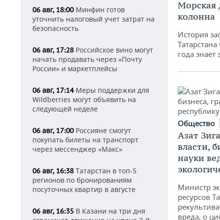
Морская 
Минфин готов
06 авг, 18:00
колонна
уточнить налоговый учет затрат на
безопасность
История за
Татарстана
Российское вино могут
06 авг, 17:28
года знает
начать продавать через «Почту
России» и маркетплейсы
Меры поддержки для
06 авг, 17:14
Wildberries могут объявить на
следующей неделе
Общество
Россияне смогут
06 авг, 17:00
Азат Зиг
покупать билеты на транспорт
власти, б
через мессенджер «Макс»
науки ве
экологич
Татарстан в топ-5
06 авг, 16:38
регионов по бронированиям
Министр э
посуточных квартир в августе
ресурсов Та
рекультива
В Казани на три дня
06 авг, 16:35
вреда, о ц