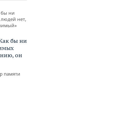
Как бы ни
нимых
ению, он
р памяти