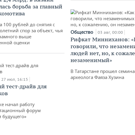
лась борьба за главный
комотива
а 100 рублей до снятия с
олетний спор за объект, чья
Общество
03 авг, 00:00
 намного выше
Рифкат Минниханов: «
енной оценки
говорили, что незаме
людей нет, но, к сожал
незаменимый»
В Татарстане прошел семина
археолога Фаяза Хузина
27 июл, 16:15
й тест-драйв для
ков
ке начал работу
тационный форум
и будущего»