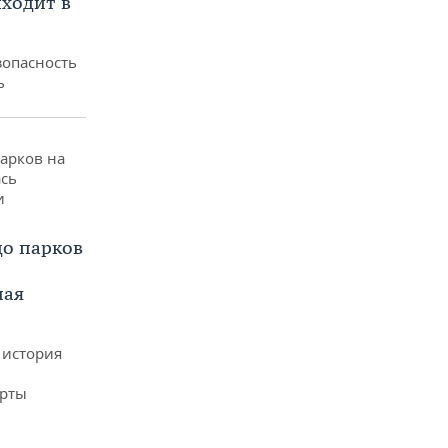
ходит в
зопасность
ь
до парков
ная
 история
арты