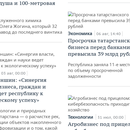
душа и 100-метровая
служенного химика
 Олега Жогина, который 32
 завод до последнего винтика
Экономика
06 авг, 14:40
Просрочка татарстанск
бизнеса перед банками
превысила 39 млрд руб
Республика заняла 11-е мест
по объему просроченной
03 авг, 00:00
задолженности
аншин: «Синергия
изнеса, граждан и
дет республику к
ескому успеху»
кологии и природных
тарстана — о расчистке рек,
Технологии
31 июл, 00:00
ции объектов накопленного
Агробизнес под прицел
ифровизации и о том, какой