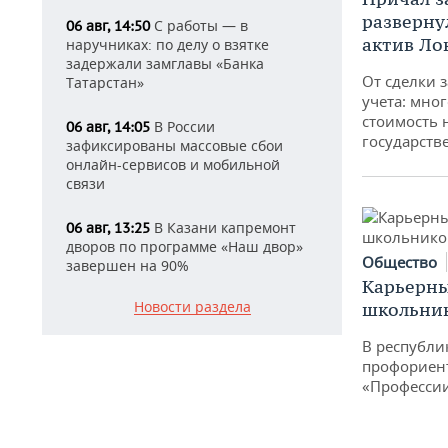
разверну
С работы — в
06 авг, 14:50
актив Ло
наручниках: по делу о взятке
задержали замглавы «Банка
От сделки з
Татарстан»
учета: мног
стоимость
В России
06 авг, 14:05
государств
зафиксированы массовые сбои
онлайн-сервисов и мобильной
связи
В Казани капремонт
06 авг, 13:25
дворов по программе «Наш двор»
Общество
завершен на 90%
Карьерны
Новости раздела
школьни
В республи
профориен
«Професси