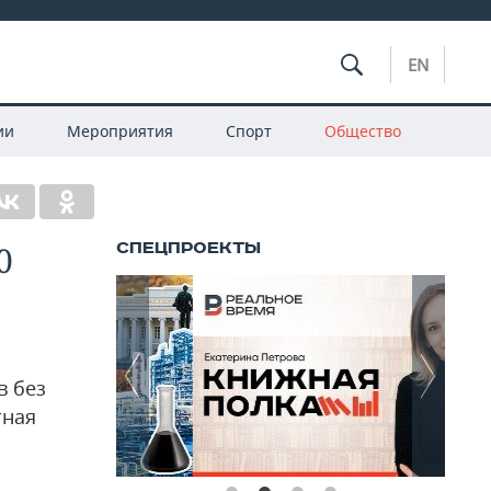
EN
ии
Мероприятия
Спорт
Общество
0
в без
тная