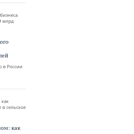
ого
лей
о в России
ом: как