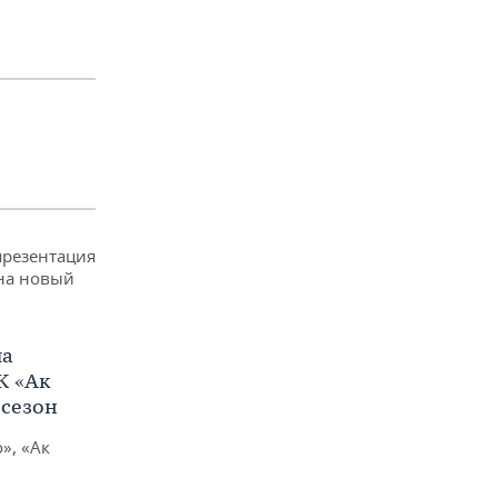
ла
К «Ак
 сезон
», «Ак