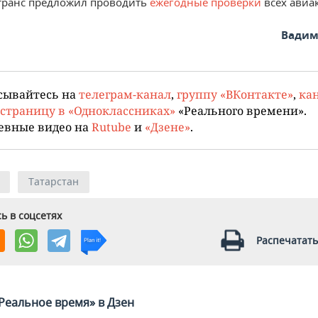
транс предложил проводить
ежегодные проверки
всех авиа
Вадим
сывайтесь на
телеграм-канал
,
группу «ВКонтакте»
,
кан
страницу в «Одноклассниках»
«Реального времени».
евные видео на
Rutube
и
«Дзене»
.
Татарстан
ь в соцсетях
Распечатать
Реальное время» в Дзен