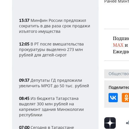
Ранее Мин
Минфин России предложил
13:37
сократить в два раза срок продажи
изъятого имущества
Подпи
В РТ после вмешательства
12:05
MAX
и
прокуратуры выделено 273 млн
Ежедн
рублей для детей-сирот
Общество
Депутаты ГД предложили
09:37
увеличить МРОТ до 50 тыс. рублей
Поделитес
Из бюджета Татарстана
08:45
выделят 300 млн рублей на
капремонт здания Минэкологии
республики
«
Сегодня в Татарстане
07:00