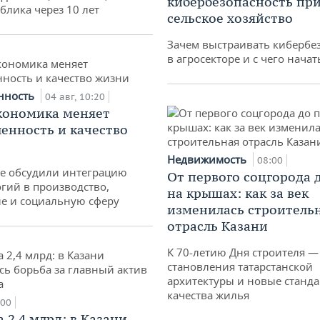
кибербезопасность при
блика через 10 лет
сельское хозяйство
Зачем выстраивать кибербе
в агросекторе и с чего начат
нность
04 авг, 10:20
кономика меняет
нность и качество
Недвижимость
08:00
не обсудили интеграцию
От первого соцгорода 
гий в производство,
на крышах: как за век
е и социальную сферу
изменилась строитель
отрасль Казани
К 70-летию Дня строителя —
становления татарстанской
архитектуры и новые станд
качества жилья
:00
 2,4 млрд: в Казани