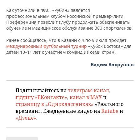
ВОДНЫЕ ВИДЫ СПОРТА
ОБРАЗОВАНИЕ
Как уточнили в ФАС, «Рубин» является
ХОККЕЙ С МЯЧОМ
ПРОИСШЕСТВИЯ
профессиональным клубом Российской премьер-лиги.
Преференция позволит клубу продолжать обеспечивать
обучение и медицинское обслуживание 380 спортсменов.
Ранее сообщалось, что в Казани с 4 по 9 июля пройдет
международный футбольный турнир
«Кубок Востока» для
детей 10–11 лет с участием команд из семи стран.
Вадим Вахрушев
Подписывайтесь на
телеграм-канал
,
группу «ВКонтакте»
,
канал в MAX
и
страницу в «Одноклассниках»
«Реального
времени». Ежедневные видео на
Rutube
и
«Дзене»
.