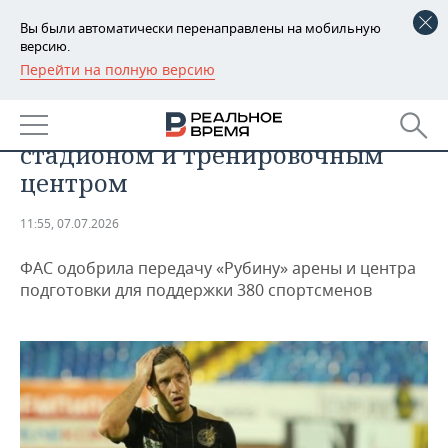
Вы были автоматически перенаправлены на мобильную
версию.
Перейти на полную версию
РЕГИОНЫ
«Рубину» разрешили
БАШКОРТОСТАН
НОВОСТИ
безвозмездно пользоваться
стадионом и тренировочным
ТАТАРСТАН
АНАЛИТИКА
центром
УДМУРТИЯ
НОВОСТИ АНАЛИТИКИ
ЭКОНОМИКА
11:55, 07.07.2026
ДЕКЛАРАЦИИ О ДОХОДАХ
НОВОСТИ ЭКОНОМИКИ
ПРОМЫШЛЕННОСТЬ
ФАС одобрила передачу «Рубину» арены и центра
подготовки для поддержки 380 спортсменов
КОРОЛИ ГОСЗАКАЗА ПФО
ФИНАНСЫ
НОВОСТИ
НЕДВИЖИМОСТЬ
ПРОМЫШЛЕННОСТИ
ВУЗЫ ТАТАРСТАНА
БАНКИ
НОВОСТИ НЕДВИЖИМОСТИ
АВТО
АГРОПРОМ
КОМУ ПРИНАДЛЕЖАТ
БЮДЖЕТ
НОВОСТИ АВТО
БИЗНЕС
ТОРГОВЫЕ ЦЕНТРЫ
МАШИНОСТРОЕНИЕ
ТАТАРСТАНА
ИНВЕСТИЦИИ
НОВОСТИ БИЗНЕСА
ТЕХНОЛОГИИ