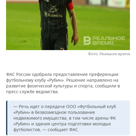
НЕФТЕХИМИЯ
РОЗНИЧНАЯ ТОРГОВЛЯ
НОВОСТИ ТЕХНОЛОГИЙ
МЕРОПРИЯТИЯ
НЕФТЬ
ТРАНСПОРТ
IT
НОВОСТИ МЕРОПРИЯТИЙ
СПОРТ
ОПК
УСЛУГИ
МЕДИА
ВЫЕЗДНАЯ РЕДАКЦИЯ
НОВОСТИ СПОРТА
ОБЩЕСТВО
ЭНЕРГЕТИКА
ТЕЛЕКОММУНИКАЦИИ
БИЗНЕС-БРАНЧИ
ФУТБОЛ
НОВОСТИ ОБЩЕСТВА
ФОТОГАЛЕРЕЯ
Фото: Реальное время
ONLINE-КОНФЕРЕНЦИИ
ХОККЕЙ
ВЛАСТЬ
СЮЖЕТЫ
ФАС России одобрила предоставление преференции
футбольному клубу «Рубин». Решение направлено на
ОТКРЫТАЯ ЛЕКЦИЯ
БАСКЕТБОЛ
ИНФРАСТРУКТУРА
СПРАВОЧНИК
развитие физической культуры и спорта, сообщили в
пресс-службе ведомства.
ВОЛЕЙБОЛ
ИСТОРИЯ
СПИСОК ПЕРСОН
ПОЛНАЯ ВЕРСИЯ
— Речь идет о передаче ООО «Футбольный клуб
КИБЕРСПОРТ
КУЛЬТУРА
СПИСОК КОМПАНИЙ
«Рубин» в безвозмездное пользование
недвижимого имущества, в том числе арены ФК
ФИГУРНОЕ КАТАНИЕ
МЕДИЦИНА
«Рубин» и здания центра подготовки молодых
футболистов, — сообщает ФАС.